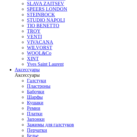
SLAVA ZAITSEV
SPEERS LONDON
STEINBOCK
STUDIO NAPOLI
TIO BENETTO
TROY
VENTI
VIVACANA
WILVORST
WOOL&Co
XINT
Yves Saint Laurent
Аксессуары
Аксессуары
Галстуки
Пластроны
Бабочки
Шарфы
Кушаки
Ремни
Платки
Запонки
Зажимы для галстуков
Перчатки
Белье