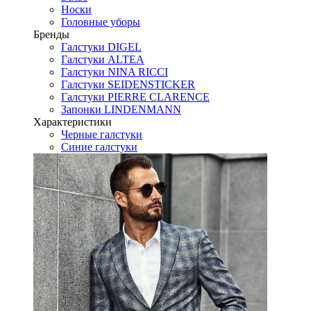
Носки
Головные уборы
Бренды
Галстуки DIGEL
Галстуки ALTEA
Галстуки NINA RICCI
Галстуки SEIDENSTICKER
Галстуки PIERRE CLARENCE
Запонки LINDENMANN
Характеристики
Черные галстуки
Синие галстуки