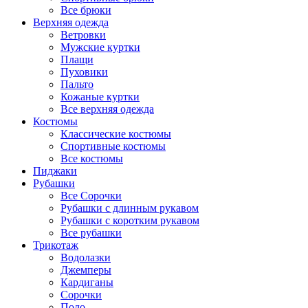
Все брюки
Верхняя одежда
Ветровки
Мужские куртки
Плащи
Пуховики
Пальто
Кожаные куртки
Все верхняя одежда
Костюмы
Классические костюмы
Спортивные костюмы
Все костюмы
Пиджаки
Рубашки
Все Сорочки
Рубашки с длинным рукавом
Рубашки с коротким рукавом
Все рубашки
Трикотаж
Водолазки
Джемперы
Кардиганы
Сорочки
Поло