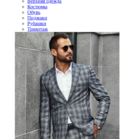
Верхняя одежда
Костюмы
Обувь
Пиджаки
Рубашки
Трикотаж