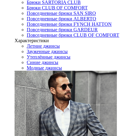
Брюки SARTORIA CLUB
Брюки CLUB OF COMFORT
Повседневные брюки SAN SIRO
Повседневные брюки ALBERTO
Повседневные брюки FYNCH HATTON
Повседневные брюки GARDEUR
Повседневные брюки CLUB OF COMFORT
Характеристики
Летние джинсы
Зауженные джинсы
Утеплённые джинсы
Синие джинсы
Модные джинсы