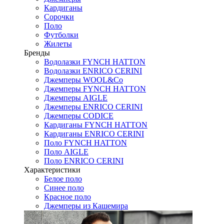
Кардиганы
Сорочки
Поло
Футболки
Жилеты
Бренды
Водолазки FYNCH HATTON
Водолазки ENRICO CERINI
Джемперы WOOL&Co
Джемперы FYNCH HATTON
Джемперы AIGLE
Джемперы ENRICO CERINI
Джемперы CODICE
Кардиганы FYNCH HATTON
Кардиганы ENRICO CERINI
Поло FYNCH HATTON
Поло AIGLE
Поло ENRICO CERINI
Характеристики
Белое поло
Синее поло
Красное поло
Джемперы из Кашемира