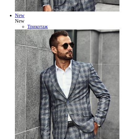
New
New
Трикотаж