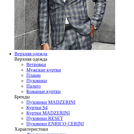
Верхняя одежда
Верхняя одежда
Ветровки
Мужские куртки
Плащи
Пуховики
Пальто
Кожаные куртки
Бренды
Пуховики MADZERINI
Куртки S4
Куртки MADZERINI
Пуховики RESET
Пуховики ENRICO CERINI
Характеристики