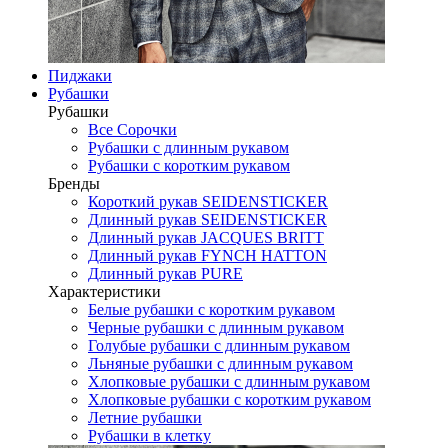
Пиджаки
Рубашки
Рубашки
Все Сорочки
Рубашки с длинным рукавом
Рубашки с коротким рукавом
Бренды
Короткий рукав SEIDENSTICKER
Длинный рукав SEIDENSTICKER
Длинный рукав JAСQUES BRITT
Длинный рукав FYNCH HATTON
Длинный рукав PURE
Характеристики
Белые рубашки с коротким рукавом
Черные рубашки с длинным рукавом
Голубые рубашки с длинным рукавом
Льняные рубашки с длинным рукавом
Хлопковые рубашки с длинным рукавом
Хлопковые рубашки с коротким рукавом
Летние рубашки
Рубашки в клетку