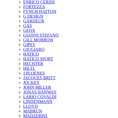
ENRICO CERINI
FORTEZZA
FYNCH HATTON
G DESIGN
GARDEUR
GAS
GEOX
GIANNI STEFANO
GILL MORROW
GIPSY
GIUGIARO
HATICO
HATICO SPORT
HECHTER
HILTL
J.PLOENES
JAСQUES BRITT
JOCKEY
JOHN MILLER
JONAS HANWAY
LARIO COVALDI
LINDENMANN
LLOYD
MABRUN
MADZERINI