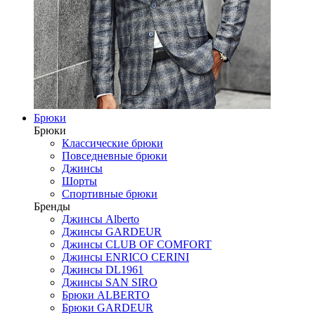
Брюки
Брюки
Классические брюки
Повседневные брюки
Джинсы
Шорты
Спортивные брюки
Бренды
Джинсы Alberto
Джинсы GARDEUR
Джинсы CLUB OF COMFORT
Джинсы ENRICO CERINI
Джинсы DL1961
Джинсы SAN SIRO
Брюки ALBERTO
Брюки GARDEUR