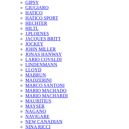
GIPSY
GIUGIARO
HATICO
HATICO SPORT
HECHTER
HILTL
J.PLOENES
JAСQUES BRITT
JOCKEY
JOHN MILLER
JONAS HANWAY
LARIO COVALDI
LINDENMANN
LLOYD
MABRUN
MADZERINI
MARCO SANTONI
MARIO MACHADO
MARIO MACHARDI
MAURITIUS
MAYSER
NAGANO
NAVIGARE
NEW CANADIAN
NINA RICCI