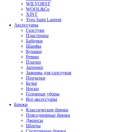
WILVORST
WOOL&Co
XINT
Yves Saint Laurent
Аксессуары
Галстуки
Пластроны
Бабочки
Шарфы
Кушаки
Ремни
Платки
Запонки
Зажимы для галстуков
Перчатки
Белье
Носки
Головные уборы
Все аксессуары
Брюки
Классические брюки
Повседневные брюки
Джинсы
Шорты
Спортивные брюки