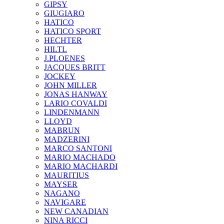
GIPSY
GIUGIARO
HATICO
HATICO SPORT
HECHTER
HILTL
J.PLOENES
JAСQUES BRITT
JOCKEY
JOHN MILLER
JONAS HANWAY
LARIO COVALDI
LINDENMANN
LLOYD
MABRUN
MADZERINI
MARCO SANTONI
MARIO MACHADO
MARIO MACHARDI
MAURITIUS
MAYSER
NAGANO
NAVIGARE
NEW CANADIAN
NINA RICCI