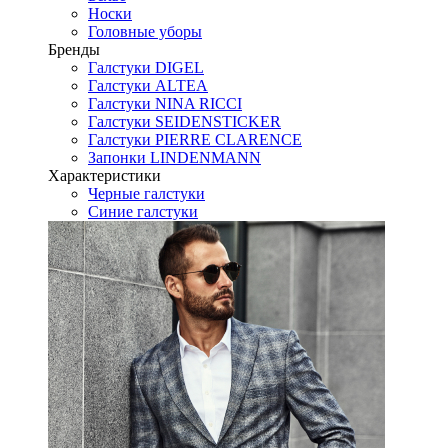
Носки
Головные уборы
Бренды
Галстуки DIGEL
Галстуки ALTEA
Галстуки NINA RICCI
Галстуки SEIDENSTICKER
Галстуки PIERRE CLARENCE
Запонки LINDENMANN
Характеристики
Черные галстуки
Синие галстуки