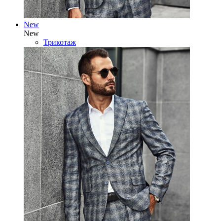
New
New
Трикотаж