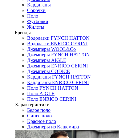
Кардиганы
Сорочки
Поло
Футболки
Жилеты
Бренды
Водолазки FYNCH HATTON
Водолазки ENRICO CERINI
Джемперы WOOL&Co
Джемперы FYNCH HATTON
Джемперы AIGLE
Джемперы ENRICO CERINI
Джемперы CODICE
Кардиганы FYNCH HATTON
Кардиганы ENRICO CERINI
Поло FYNCH HATTON
Поло AIGLE
Поло ENRICO CERINI
Характеристики
Белое поло
Синее поло
Красное поло
Джемперы из Кашемира