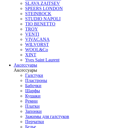
SLAVA ZAITSEV
SPEERS LONDON
STEINBOCK
STUDIO NAPOLI
TIO BENETTO
TROY
VENTI
VIVACANA
WILVORST
WOOL&Co
XINT
Yves Saint Laurent
Аксессуары
Аксессуары
Галстуки
Пластроны
Бабочки
Шарфы
Кушаки
Ремни
Платки
Запонки
Зажимы для галстуков
Перчатки
Белье