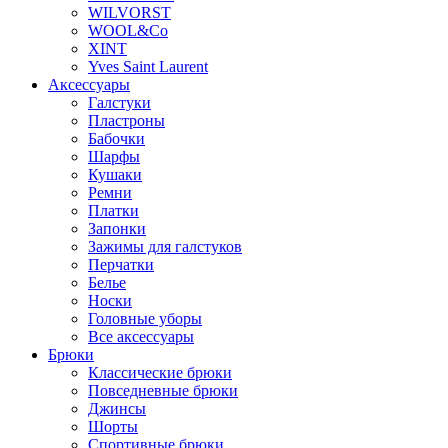
WILVORST
WOOL&Co
XINT
Yves Saint Laurent
Аксессуары
Галстуки
Пластроны
Бабочки
Шарфы
Кушаки
Ремни
Платки
Запонки
Зажимы для галстуков
Перчатки
Белье
Носки
Головные уборы
Все аксессуары
Брюки
Классические брюки
Повседневные брюки
Джинсы
Шорты
Спортивные брюки