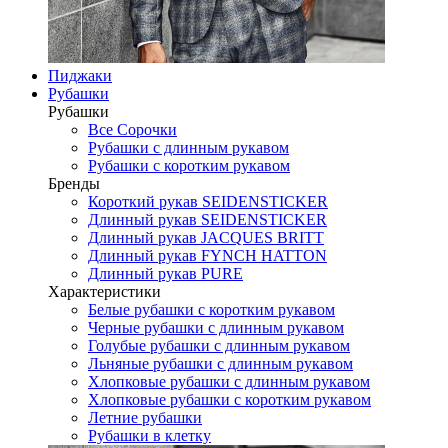
Пиджаки
Рубашки
Рубашки
Все Сорочки
Рубашки с длинным рукавом
Рубашки с коротким рукавом
Бренды
Короткий рукав SEIDENSTICKER
Длинный рукав SEIDENSTICKER
Длинный рукав JAСQUES BRITT
Длинный рукав FYNCH HATTON
Длинный рукав PURE
Характеристики
Белые рубашки с коротким рукавом
Черные рубашки с длинным рукавом
Голубые рубашки с длинным рукавом
Льняные рубашки с длинным рукавом
Хлопковые рубашки с длинным рукавом
Хлопковые рубашки с коротким рукавом
Летние рубашки
Рубашки в клетку