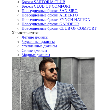
Брюки SARTORIA CLUB
Брюки CLUB OF COMFORT
Повседневные брюки SAN SIRO
Повседневные брюки ALBERTO
Повседневные брюки FYNCH HATTON
Повседневные брюки GARDEUR
Повседневные брюки CLUB OF COMFORT
Характеристики
Летние джинсы
Зауженные джинсы
Утеплённые джинсы
Синие джинсы
Модные джинсы