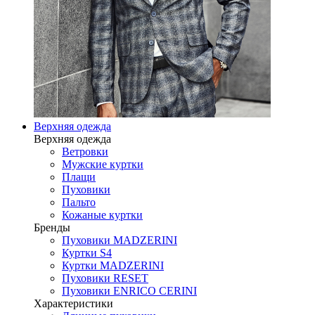
Верхняя одежда
Верхняя одежда
Ветровки
Мужские куртки
Плащи
Пуховики
Пальто
Кожаные куртки
Бренды
Пуховики MADZERINI
Куртки S4
Куртки MADZERINI
Пуховики RESET
Пуховики ENRICO CERINI
Характеристики