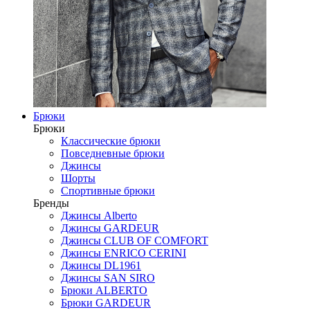
Брюки
Брюки
Классические брюки
Повседневные брюки
Джинсы
Шорты
Спортивные брюки
Бренды
Джинсы Alberto
Джинсы GARDEUR
Джинсы CLUB OF COMFORT
Джинсы ENRICO CERINI
Джинсы DL1961
Джинсы SAN SIRO
Брюки ALBERTO
Брюки GARDEUR