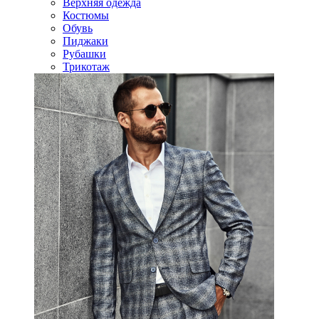
Верхняя одежда
Костюмы
Обувь
Пиджаки
Рубашки
Трикотаж