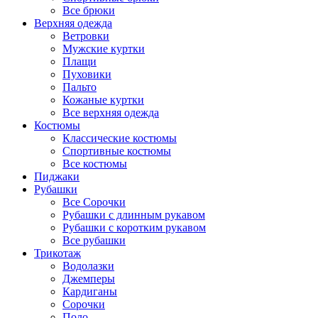
Все брюки
Верхняя одежда
Ветровки
Мужские куртки
Плащи
Пуховики
Пальто
Кожаные куртки
Все верхняя одежда
Костюмы
Классические костюмы
Спортивные костюмы
Все костюмы
Пиджаки
Рубашки
Все Сорочки
Рубашки с длинным рукавом
Рубашки с коротким рукавом
Все рубашки
Трикотаж
Водолазки
Джемперы
Кардиганы
Сорочки
Поло