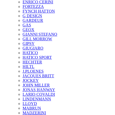
ENRICO CERINI
FORTEZZA
FYNCH HATTON
G DESIGN
GARDEUR
GAS
GEOX
GIANNI STEFANO
GILL MORROW
GIPSY
GIUGIARO
HATICO
HATICO SPORT
HECHTER
HILTL
J.PLOENES
JAСQUES BRITT
JOCKEY
JOHN MILLER
JONAS HANWAY
LARIO COVALDI
LINDENMANN
LLOYD
MABRUN
MADZERINI