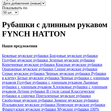
Показывать по
Рубашки с длинным рукавом
FYNCH HATTON
Наши предложения
Бежевые мужские рубашки
Бордовые мужские рубашки
Голубые мужские рубашки
Зеленые мужские рубашки
Коричневые мужские рубашки
Красные мужские рубашки
Оранжевые мужские рубашки
Синие мужские рубашки
Серые мужские рубашки
Черные мужские рубашки
Рубашки
в клетку
Белые мужские рубашки
Черные рубашки с длинным
рукавом
Голубые рубашки с длинным рукавом
Льняные
рубашки с длинным рукавом
Хлопковые рубашки с длинным
рукавом
Летние рубашки
В стиле casual
Классические
рубашки и сорочки
Приталенные мужские рубашки
Свободные мужские рубашки
Зимние мужские рубашки
Итальянские мужские рубашки
Немецкие мужские рубашки
Французские мужские рубашки
Мужские рубашки 100%