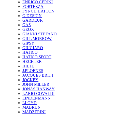
ENRICO CERINI
FORTEZZA
FYNCH HATTON
G DESIGN
GARDEUR
GAS
GEOX
GIANNI STEFANO
GILL MORROW
GIPSY
GIUGIARO
HATICO
HATICO SPORT
HECHTER
HILTL
J.PLOENES
JAСQUES BRITT
JOCKEY
JOHN MILLER
JONAS HANWAY
LARIO COVALDI
LINDENMANN
LLOYD
MABRUN
MADZERINI