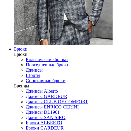
Брюки
Брюки
Классические брюки
Повседневные брюки
Джинсы
Шорты
Спортивные брюки
Бренды
Джинсы Alberto
Джинсы GARDEUR
Джинсы CLUB OF COMFORT
Джинсы ENRICO CERINI
Джинсы DL1961
Джинсы SAN SIRO
Брюки ALBERTO
Брюки GARDEUR