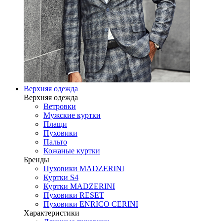
Верхняя одежда
Верхняя одежда
Ветровки
Мужские куртки
Плащи
Пуховики
Пальто
Кожаные куртки
Бренды
Пуховики MADZERINI
Куртки S4
Куртки MADZERINI
Пуховики RESET
Пуховики ENRICO CERINI
Характеристики