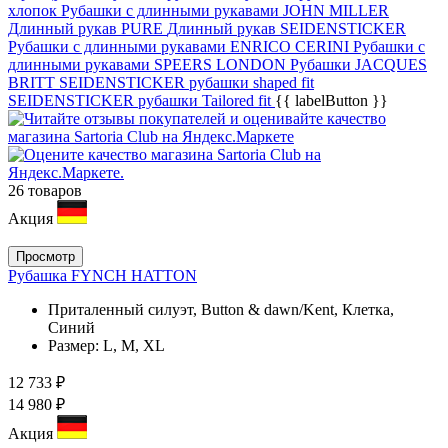
хлопок
Рубашки с длинными рукавами JOHN MILLER
Длинный рукав PURE
Длинный рукав SEIDENSTICKER
Рубашки с длинными рукавами ENRICO CERINI
Рубашки с
длинными рукавами SPEERS LONDON
Рубашки JAСQUES
BRITT
SEIDENSTICKER рубашки shaped fit
SEIDENSTICKER рубашки Tailored fit
{{ labelButton }}
26 товаров
Акция
Просмотр
Рубашка FYNCH HATTON
Приталенный силуэт, Button & dawn/Kent, Клетка,
Синий
Размер:
L, M, XL
12 733 ₽
14 980 ₽
Акция