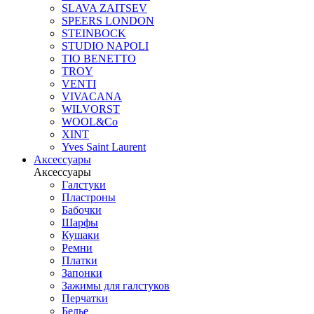
SLAVA ZAITSEV
SPEERS LONDON
STEINBOCK
STUDIO NAPOLI
TIO BENETTO
TROY
VENTI
VIVACANA
WILVORST
WOOL&Co
XINT
Yves Saint Laurent
Аксессуары
Аксессуары
Галстуки
Пластроны
Бабочки
Шарфы
Кушаки
Ремни
Платки
Запонки
Зажимы для галстуков
Перчатки
Белье