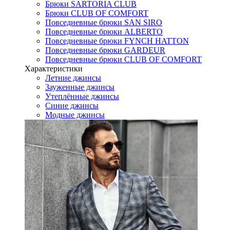
Брюки SARTORIA CLUB
Брюки CLUB OF COMFORT
Повседневные брюки SAN SIRO
Повседневные брюки ALBERTO
Повседневные брюки FYNCH HATTON
Повседневные брюки GARDEUR
Повседневные брюки CLUB OF COMFORT
Характеристики
Летние джинсы
Зауженные джинсы
Утеплённые джинсы
Синие джинсы
Модные джинсы