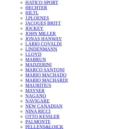
HATICO SPORT
HECHTER
HILTL
J.PLOENES
JAСQUES BRITT
JOCKEY
JOHN MILLER
JONAS HANWAY
LARIO COVALDI
LINDENMANN
LLOYD
MABRUN
MADZERINI
MARCO SANTONI
MARIO MACHADO
MARIO MACHARDI
MAURITIUS
MAYSER
NAGANO
NAVIGARE
NEW CANADIAN
NINA RICCI
OTTO KESSLER
PALMONTE
PELLENS&LOICK