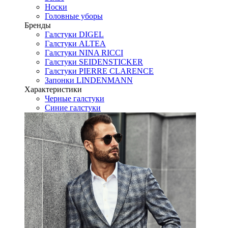
Носки
Головные уборы
Бренды
Галстуки DIGEL
Галстуки ALTEA
Галстуки NINA RICCI
Галстуки SEIDENSTICKER
Галстуки PIERRE CLARENCE
Запонки LINDENMANN
Характеристики
Черные галстуки
Синие галстуки