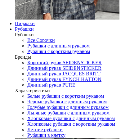
Пиджаки
Рубашки
Рубашки
Все Сорочки
Рубашки с длинным рукавом
Рубашки с коротким рукавом
Бренды
Короткий рукав SEIDENSTICKER
Длинный рукав SEIDENSTICKER
Длинный рукав JAСQUES BRITT
Длинный рукав FYNCH HATTON
Длинный рукав PURE
Характеристики
Белые рубашки с коротким рукавом
Черные рубашки с длинным рукавом
Голубые рубашки с длинным рукавом
Льняные рубашки с длинным рукавом
Хлопковые рубашки с длинным рукавом
Хлопковые рубашки с коротким рукавом
Летние рубашки
Рубашки в клетку