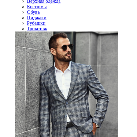
Верхняя одежда
Костюмы
Обувь
Пиджаки
Рубашки
Трикотаж