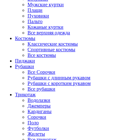
Мужские куртки
Плащи
Пуховики
Пальто
Кожаные куртки
Все верхняя одежда
Костюмы
Классические костюмы
Спортивные костюмы
Все костюмы
Пиджаки
Рубашки
Все Сорочки
Рубашки с длинным рукавом
Рубашки с коротким рукавом
Все рубашки
Трикотаж
Водолазки
Джемперы
Кардиганы
Сорочки
Поло
Футболки
Жилеты
Все трикотаж