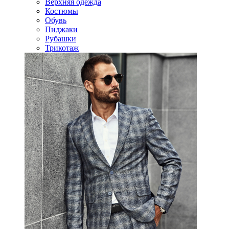
Верхняя одежда
Костюмы
Обувь
Пиджаки
Рубашки
Трикотаж