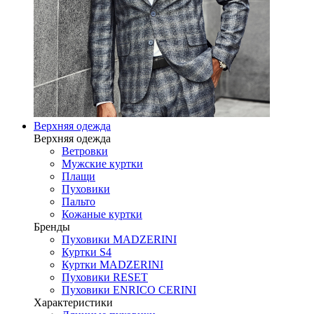
Верхняя одежда
Верхняя одежда
Ветровки
Мужские куртки
Плащи
Пуховики
Пальто
Кожаные куртки
Бренды
Пуховики MADZERINI
Куртки S4
Куртки MADZERINI
Пуховики RESET
Пуховики ENRICO CERINI
Характеристики