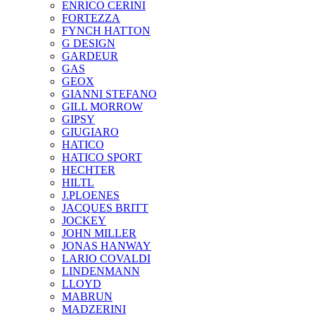
ENRICO CERINI
FORTEZZA
FYNCH HATTON
G DESIGN
GARDEUR
GAS
GEOX
GIANNI STEFANO
GILL MORROW
GIPSY
GIUGIARO
HATICO
HATICO SPORT
HECHTER
HILTL
J.PLOENES
JAСQUES BRITT
JOCKEY
JOHN MILLER
JONAS HANWAY
LARIO COVALDI
LINDENMANN
LLOYD
MABRUN
MADZERINI