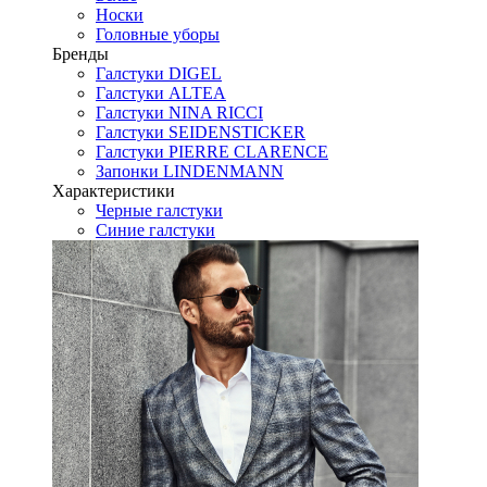
Носки
Головные уборы
Бренды
Галстуки DIGEL
Галстуки ALTEA
Галстуки NINA RICCI
Галстуки SEIDENSTICKER
Галстуки PIERRE CLARENCE
Запонки LINDENMANN
Характеристики
Черные галстуки
Синие галстуки