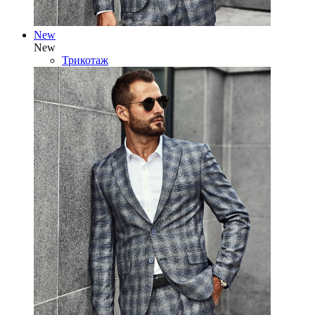
New
New
Трикотаж