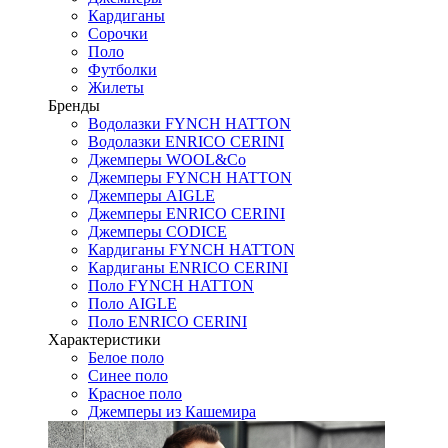
Кардиганы
Сорочки
Поло
Футболки
Жилеты
Бренды
Водолазки FYNCH HATTON
Водолазки ENRICO CERINI
Джемперы WOOL&Co
Джемперы FYNCH HATTON
Джемперы AIGLE
Джемперы ENRICO CERINI
Джемперы CODICE
Кардиганы FYNCH HATTON
Кардиганы ENRICO CERINI
Поло FYNCH HATTON
Поло AIGLE
Поло ENRICO CERINI
Характеристики
Белое поло
Синее поло
Красное поло
Джемперы из Кашемира