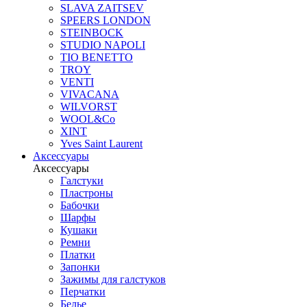
SLAVA ZAITSEV
SPEERS LONDON
STEINBOCK
STUDIO NAPOLI
TIO BENETTO
TROY
VENTI
VIVACANA
WILVORST
WOOL&Co
XINT
Yves Saint Laurent
Аксессуары
Аксессуары
Галстуки
Пластроны
Бабочки
Шарфы
Кушаки
Ремни
Платки
Запонки
Зажимы для галстуков
Перчатки
Белье