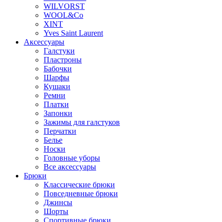
WILVORST
WOOL&Co
XINT
Yves Saint Laurent
Аксессуары
Галстуки
Пластроны
Бабочки
Шарфы
Кушаки
Ремни
Платки
Запонки
Зажимы для галстуков
Перчатки
Белье
Носки
Головные уборы
Все аксессуары
Брюки
Классические брюки
Повседневные брюки
Джинсы
Шорты
Спортивные брюки