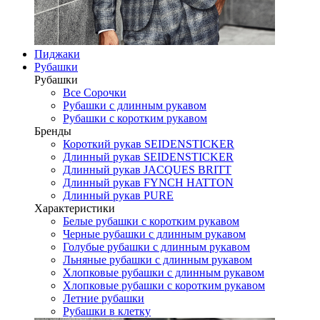
Пиджаки
Рубашки
Рубашки
Все Сорочки
Рубашки с длинным рукавом
Рубашки с коротким рукавом
Бренды
Короткий рукав SEIDENSTICKER
Длинный рукав SEIDENSTICKER
Длинный рукав JAСQUES BRITT
Длинный рукав FYNCH HATTON
Длинный рукав PURE
Характеристики
Белые рубашки с коротким рукавом
Черные рубашки с длинным рукавом
Голубые рубашки с длинным рукавом
Льняные рубашки с длинным рукавом
Хлопковые рубашки с длинным рукавом
Хлопковые рубашки с коротким рукавом
Летние рубашки
Рубашки в клетку