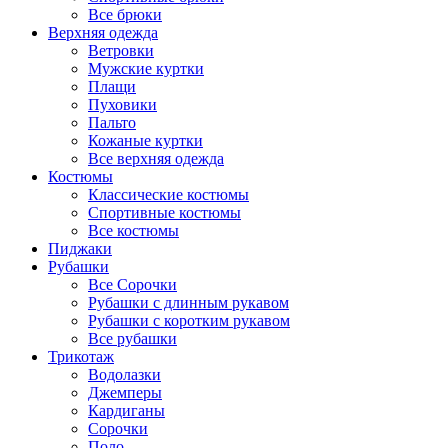
Все брюки
Верхняя одежда
Ветровки
Мужские куртки
Плащи
Пуховики
Пальто
Кожаные куртки
Все верхняя одежда
Костюмы
Классические костюмы
Спортивные костюмы
Все костюмы
Пиджаки
Рубашки
Все Сорочки
Рубашки с длинным рукавом
Рубашки с коротким рукавом
Все рубашки
Трикотаж
Водолазки
Джемперы
Кардиганы
Сорочки
Поло