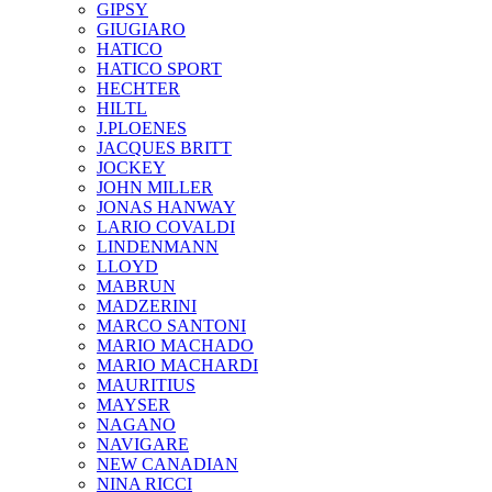
GIPSY
GIUGIARO
HATICO
HATICO SPORT
HECHTER
HILTL
J.PLOENES
JAСQUES BRITT
JOCKEY
JOHN MILLER
JONAS HANWAY
LARIO COVALDI
LINDENMANN
LLOYD
MABRUN
MADZERINI
MARCO SANTONI
MARIO MACHADO
MARIO MACHARDI
MAURITIUS
MAYSER
NAGANO
NAVIGARE
NEW CANADIAN
NINA RICCI