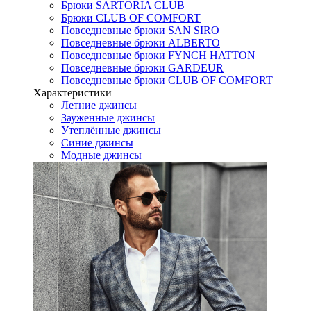
Брюки SARTORIA CLUB
Брюки CLUB OF COMFORT
Повседневные брюки SAN SIRO
Повседневные брюки ALBERTO
Повседневные брюки FYNCH HATTON
Повседневные брюки GARDEUR
Повседневные брюки CLUB OF COMFORT
Характеристики
Летние джинсы
Зауженные джинсы
Утеплённые джинсы
Синие джинсы
Модные джинсы