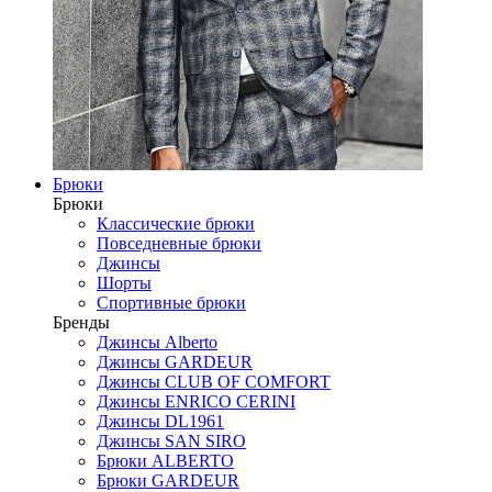
Брюки
Брюки
Классические брюки
Повседневные брюки
Джинсы
Шорты
Спортивные брюки
Бренды
Джинсы Alberto
Джинсы GARDEUR
Джинсы CLUB OF COMFORT
Джинсы ENRICO CERINI
Джинсы DL1961
Джинсы SAN SIRO
Брюки ALBERTO
Брюки GARDEUR