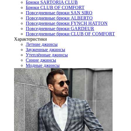
Брюки SARTORIA CLUB
Брюки CLUB OF COMFORT
Повседневные брюки SAN SIRO
Повседневные брюки ALBERTO
Повседневные брюки FYNCH HATTON
Повседневные брюки GARDEUR
Повседневные брюки CLUB OF COMFORT
Характеристики
Летние джинсы
Зауженные джинсы
Утеплённые джинсы
Синие джинсы
Модные джинсы