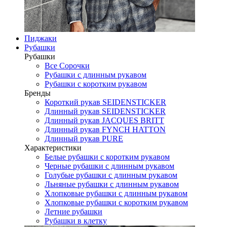
Пиджаки
Рубашки
Рубашки
Все Сорочки
Рубашки с длинным рукавом
Рубашки с коротким рукавом
Бренды
Короткий рукав SEIDENSTICKER
Длинный рукав SEIDENSTICKER
Длинный рукав JAСQUES BRITT
Длинный рукав FYNCH HATTON
Длинный рукав PURE
Характеристики
Белые рубашки с коротким рукавом
Черные рубашки с длинным рукавом
Голубые рубашки с длинным рукавом
Льняные рубашки с длинным рукавом
Хлопковые рубашки с длинным рукавом
Хлопковые рубашки с коротким рукавом
Летние рубашки
Рубашки в клетку