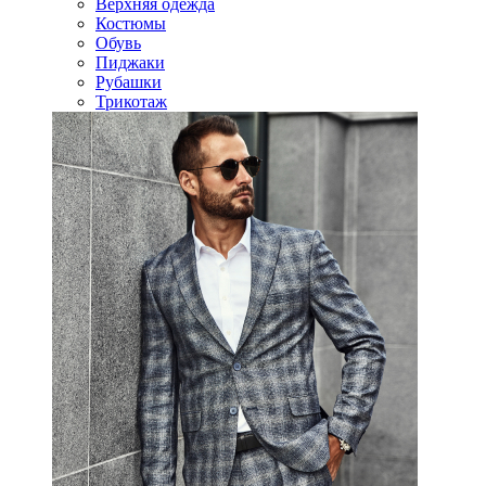
Верхняя одежда
Костюмы
Обувь
Пиджаки
Рубашки
Трикотаж