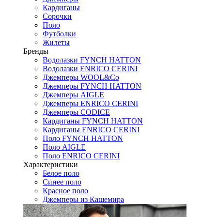
Кардиганы
Сорочки
Поло
Футболки
Жилеты
Бренды
Водолазки FYNCH HATTON
Водолазки ENRICO CERINI
Джемперы WOOL&Co
Джемперы FYNCH HATTON
Джемперы AIGLE
Джемперы ENRICO CERINI
Джемперы CODICE
Кардиганы FYNCH HATTON
Кардиганы ENRICO CERINI
Поло FYNCH HATTON
Поло AIGLE
Поло ENRICO CERINI
Характеристики
Белое поло
Синее поло
Красное поло
Джемперы из Кашемира