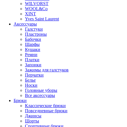
WILVORST
WOOL&Co
XINT
Yves Saint Laurent
Аксессуары
Галстуки
Пластроны
Бабочки
Шарфы
Кушаки
Ремни
Платки
Запонки
Зажимы для галстуков
Перчатки
Белье
Носки
Головные уборы
Все аксессуары
Брюки
Классические брюки
Повседневные брюки
Джинсы
Шорты
Спортивные брюки