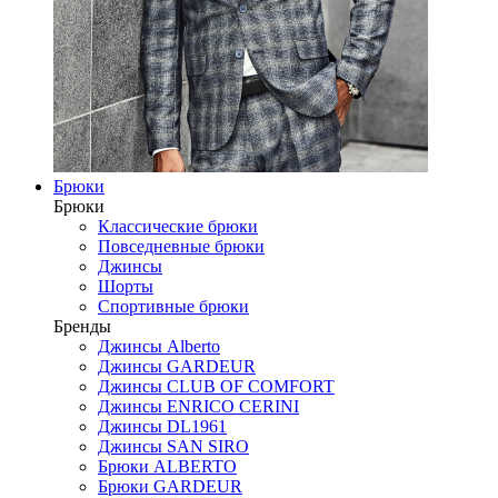
Брюки
Брюки
Классические брюки
Повседневные брюки
Джинсы
Шорты
Спортивные брюки
Бренды
Джинсы Alberto
Джинсы GARDEUR
Джинсы CLUB OF COMFORT
Джинсы ENRICO CERINI
Джинсы DL1961
Джинсы SAN SIRO
Брюки ALBERTO
Брюки GARDEUR