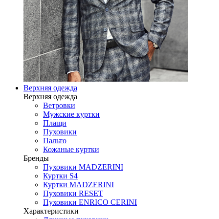
Верхняя одежда
Верхняя одежда
Ветровки
Мужские куртки
Плащи
Пуховики
Пальто
Кожаные куртки
Бренды
Пуховики MADZERINI
Куртки S4
Куртки MADZERINI
Пуховики RESET
Пуховики ENRICO CERINI
Характеристики