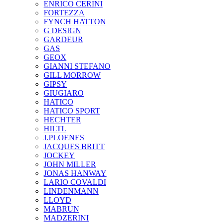
ENRICO CERINI
FORTEZZA
FYNCH HATTON
G DESIGN
GARDEUR
GAS
GEOX
GIANNI STEFANO
GILL MORROW
GIPSY
GIUGIARO
HATICO
HATICO SPORT
HECHTER
HILTL
J.PLOENES
JAСQUES BRITT
JOCKEY
JOHN MILLER
JONAS HANWAY
LARIO COVALDI
LINDENMANN
LLOYD
MABRUN
MADZERINI