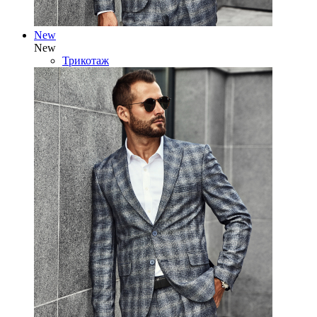
New
New
Трикотаж