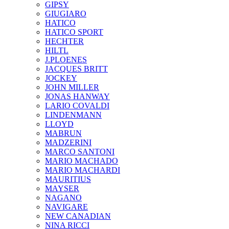
GIPSY
GIUGIARO
HATICO
HATICO SPORT
HECHTER
HILTL
J.PLOENES
JAСQUES BRITT
JOCKEY
JOHN MILLER
JONAS HANWAY
LARIO COVALDI
LINDENMANN
LLOYD
MABRUN
MADZERINI
MARCO SANTONI
MARIO MACHADO
MARIO MACHARDI
MAURITIUS
MAYSER
NAGANO
NAVIGARE
NEW CANADIAN
NINA RICCI