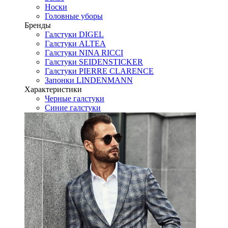
Носки
Головные уборы
Бренды
Галстуки DIGEL
Галстуки ALTEA
Галстуки NINA RICCI
Галстуки SEIDENSTICKER
Галстуки PIERRE CLARENCE
Запонки LINDENMANN
Характеристики
Черные галстуки
Синие галстуки