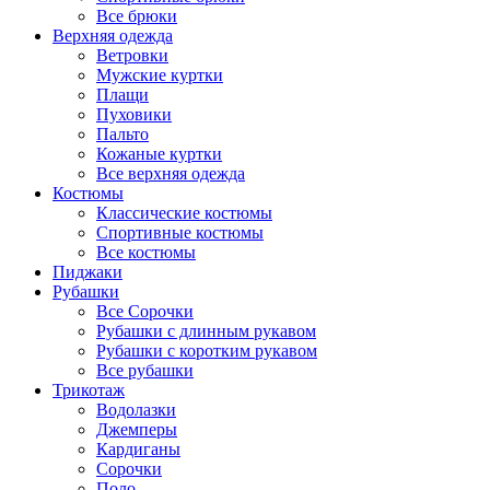
Все брюки
Верхняя одежда
Ветровки
Мужские куртки
Плащи
Пуховики
Пальто
Кожаные куртки
Все верхняя одежда
Костюмы
Классические костюмы
Спортивные костюмы
Все костюмы
Пиджаки
Рубашки
Все Сорочки
Рубашки с длинным рукавом
Рубашки с коротким рукавом
Все рубашки
Трикотаж
Водолазки
Джемперы
Кардиганы
Сорочки
Поло