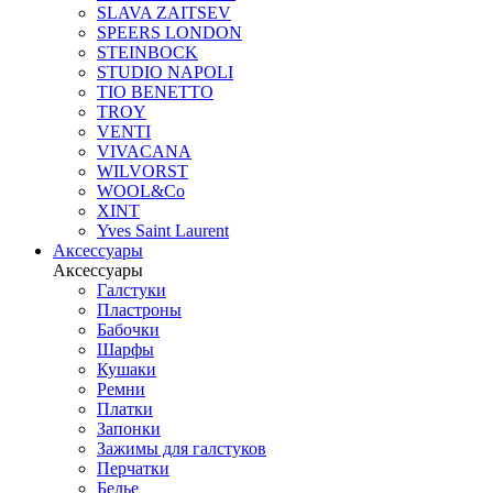
SLAVA ZAITSEV
SPEERS LONDON
STEINBOCK
STUDIO NAPOLI
TIO BENETTO
TROY
VENTI
VIVACANA
WILVORST
WOOL&Co
XINT
Yves Saint Laurent
Аксессуары
Аксессуары
Галстуки
Пластроны
Бабочки
Шарфы
Кушаки
Ремни
Платки
Запонки
Зажимы для галстуков
Перчатки
Белье