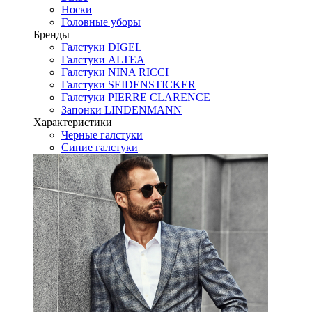
Носки
Головные уборы
Бренды
Галстуки DIGEL
Галстуки ALTEA
Галстуки NINA RICCI
Галстуки SEIDENSTICKER
Галстуки PIERRE CLARENCE
Запонки LINDENMANN
Характеристики
Черные галстуки
Синие галстуки