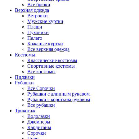
Все брюки
Верхняя одежда
Ветровки
Мужские куртки
Плащи
Пуховики
Пальто
Кожаные куртки
Все верхняя одежда
Костюмы
Классические костюмы
Спортивные костюмы
Все костюмы
Пиджаки
Рубашки
Все Сорочки
Рубашки с длинным рукавом
Рубашки с коротким рукавом
Все рубашки
Трикотаж
Водолазки
Джемперы
Кардиганы
Сорочки
Поло