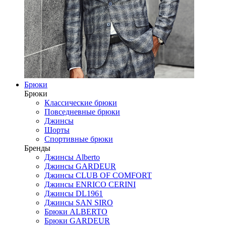
Брюки
Брюки
Классические брюки
Повседневные брюки
Джинсы
Шорты
Спортивные брюки
Бренды
Джинсы Alberto
Джинсы GARDEUR
Джинсы CLUB OF COMFORT
Джинсы ENRICO CERINI
Джинсы DL1961
Джинсы SAN SIRO
Брюки ALBERTO
Брюки GARDEUR