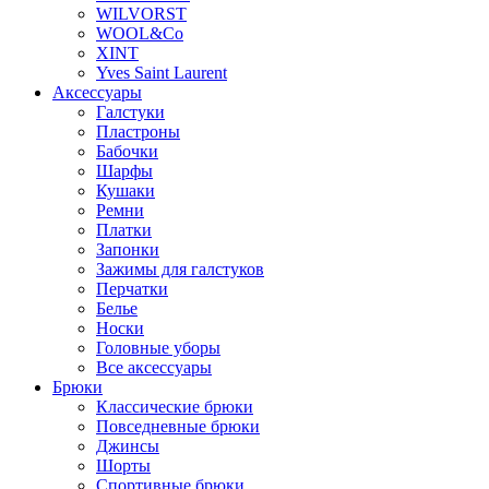
WILVORST
WOOL&Co
XINT
Yves Saint Laurent
Аксессуары
Галстуки
Пластроны
Бабочки
Шарфы
Кушаки
Ремни
Платки
Запонки
Зажимы для галстуков
Перчатки
Белье
Носки
Головные уборы
Все аксессуары
Брюки
Классические брюки
Повседневные брюки
Джинсы
Шорты
Спортивные брюки