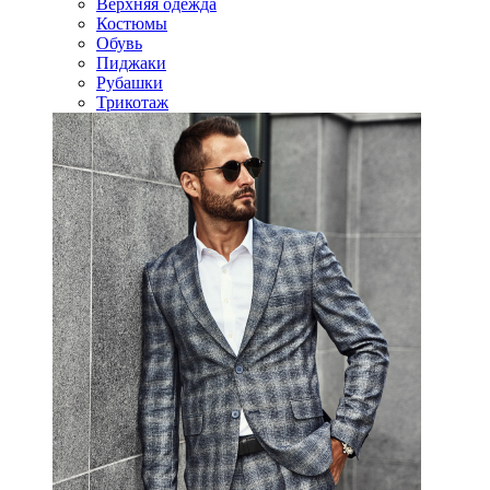
Верхняя одежда
Костюмы
Обувь
Пиджаки
Рубашки
Трикотаж