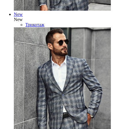
New
New
Трикотаж