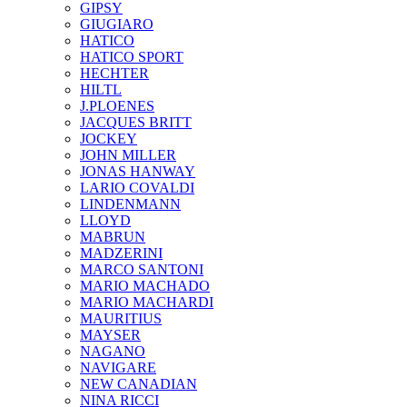
GIPSY
GIUGIARO
HATICO
HATICO SPORT
HECHTER
HILTL
J.PLOENES
JAСQUES BRITT
JOCKEY
JOHN MILLER
JONAS HANWAY
LARIO COVALDI
LINDENMANN
LLOYD
MABRUN
MADZERINI
MARCO SANTONI
MARIO MACHADO
MARIO MACHARDI
MAURITIUS
MAYSER
NAGANO
NAVIGARE
NEW CANADIAN
NINA RICCI