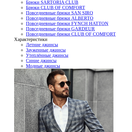
Брюки SARTORIA CLUB
Брюки CLUB OF COMFORT
Повседневные брюки SAN SIRO
Повседневные брюки ALBERTO
Повседневные брюки FYNCH HATTON
Повседневные брюки GARDEUR
Повседневные брюки CLUB OF COMFORT
Характеристики
Летние джинсы
Зауженные джинсы
Утеплённые джинсы
Синие джинсы
Модные джинсы