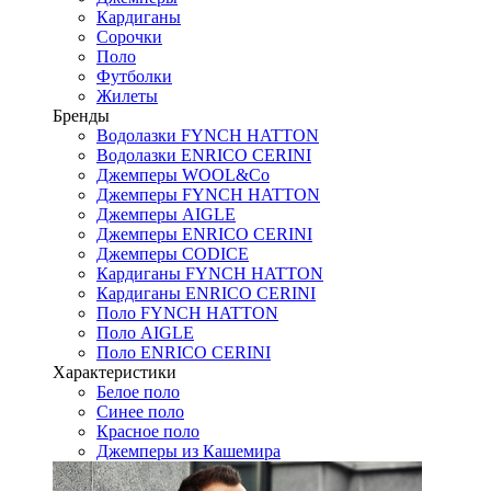
Кардиганы
Сорочки
Поло
Футболки
Жилеты
Бренды
Водолазки FYNCH HATTON
Водолазки ENRICO CERINI
Джемперы WOOL&Co
Джемперы FYNCH HATTON
Джемперы AIGLE
Джемперы ENRICO CERINI
Джемперы CODICE
Кардиганы FYNCH HATTON
Кардиганы ENRICO CERINI
Поло FYNCH HATTON
Поло AIGLE
Поло ENRICO CERINI
Характеристики
Белое поло
Синее поло
Красное поло
Джемперы из Кашемира