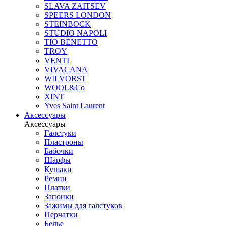
SLAVA ZAITSEV
SPEERS LONDON
STEINBOCK
STUDIO NAPOLI
TIO BENETTO
TROY
VENTI
VIVACANA
WILVORST
WOOL&Co
XINT
Yves Saint Laurent
Аксессуары
Аксессуары
Галстуки
Пластроны
Бабочки
Шарфы
Кушаки
Ремни
Платки
Запонки
Зажимы для галстуков
Перчатки
Белье