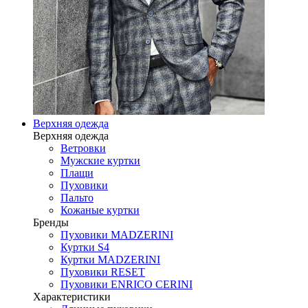
Верхняя одежда
Верхняя одежда
Ветровки
Мужские куртки
Плащи
Пуховики
Пальто
Кожаные куртки
Бренды
Пуховики MADZERINI
Куртки S4
Куртки MADZERINI
Пуховики RESET
Пуховики ENRICO CERINI
Характеристики