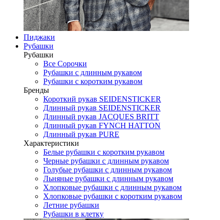
Пиджаки
Рубашки
Рубашки
Все Сорочки
Рубашки с длинным рукавом
Рубашки с коротким рукавом
Бренды
Короткий рукав SEIDENSTICKER
Длинный рукав SEIDENSTICKER
Длинный рукав JAСQUES BRITT
Длинный рукав FYNCH HATTON
Длинный рукав PURE
Характеристики
Белые рубашки с коротким рукавом
Черные рубашки с длинным рукавом
Голубые рубашки с длинным рукавом
Льняные рубашки с длинным рукавом
Хлопковые рубашки с длинным рукавом
Хлопковые рубашки с коротким рукавом
Летние рубашки
Рубашки в клетку