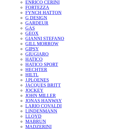
ENRICO CERINI
FORTEZZA
FYNCH HATTON
G DESIGN
GARDEUR
GAS
GEOX
GIANNI STEFANO
GILL MORROW
GIPSY
GIUGIARO
HATICO
HATICO SPORT
HECHTER
HILTL
J.PLOENES
JAСQUES BRITT
JOCKEY
JOHN MILLER
JONAS HANWAY
LARIO COVALDI
LINDENMANN
LLOYD
MABRUN
MADZERINI