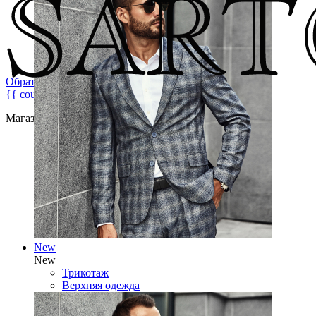
Обратная связь
{{ count }}
Магазин брендовой мужской одежды
New
New
Трикотаж
Верхняя одежда