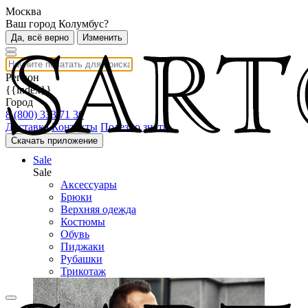
Москва
Ваш город Колумбус?
Да, всё верно
Изменить
Регион
{{index}}
Город
8 (800) 333 71 30
Доставка
Контакты
Полезно знать
Скачать приложение
Sale
Sale
Аксессуары
Брюки
Верхняя одежда
Костюмы
Обувь
Пиджаки
Рубашки
Трикотаж