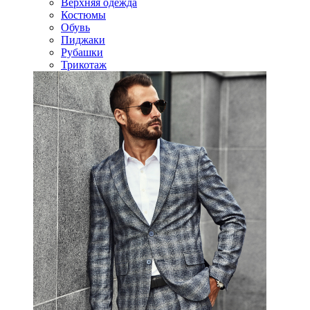
Верхняя одежда
Костюмы
Обувь
Пиджаки
Рубашки
Трикотаж