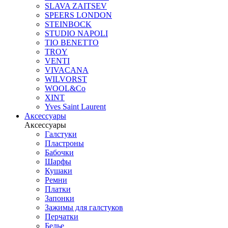
SLAVA ZAITSEV
SPEERS LONDON
STEINBOCK
STUDIO NAPOLI
TIO BENETTO
TROY
VENTI
VIVACANA
WILVORST
WOOL&Co
XINT
Yves Saint Laurent
Аксессуары
Аксессуары
Галстуки
Пластроны
Бабочки
Шарфы
Кушаки
Ремни
Платки
Запонки
Зажимы для галстуков
Перчатки
Белье