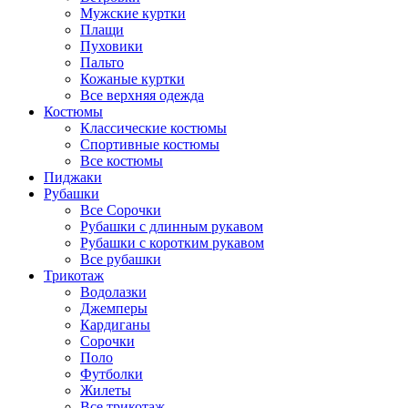
Мужские куртки
Плащи
Пуховики
Пальто
Кожаные куртки
Все верхняя одежда
Костюмы
Классические костюмы
Спортивные костюмы
Все костюмы
Пиджаки
Рубашки
Все Сорочки
Рубашки с длинным рукавом
Рубашки с коротким рукавом
Все рубашки
Трикотаж
Водолазки
Джемперы
Кардиганы
Сорочки
Поло
Футболки
Жилеты
Все трикотаж