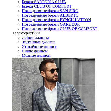
Брюки SARTORIA CLUB
Брюки CLUB OF COMFORT
Повседневные брюки SAN SIRO
Повседневные брюки ALBERTO
Повседневные брюки FYNCH HATTON
Повседневные брюки GARDEUR
Повседневные брюки CLUB OF COMFORT
Характеристики
Летние джинсы
Зауженные джинсы
Утеплённые джинсы
Синие джинсы
Модные джинсы