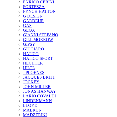
ENRICO CERINI
FORTEZZA
FYNCH HATTON
G DESIGN
GARDEUR
GAS
GEOX
GIANNI STEFANO
GILL MORROW
GIPSY
GIUGIARO
HATICO
HATICO SPORT
HECHTER
HILTL
J.PLOENES
JAСQUES BRITT
JOCKEY
JOHN MILLER
JONAS HANWAY
LARIO COVALDI
LINDENMANN
LLOYD
MABRUN
MADZERINI