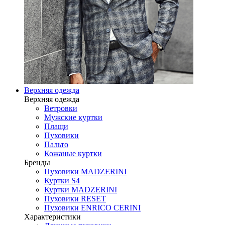
Верхняя одежда
Верхняя одежда
Ветровки
Мужские куртки
Плащи
Пуховики
Пальто
Кожаные куртки
Бренды
Пуховики MADZERINI
Куртки S4
Куртки MADZERINI
Пуховики RESET
Пуховики ENRICO CERINI
Характеристики