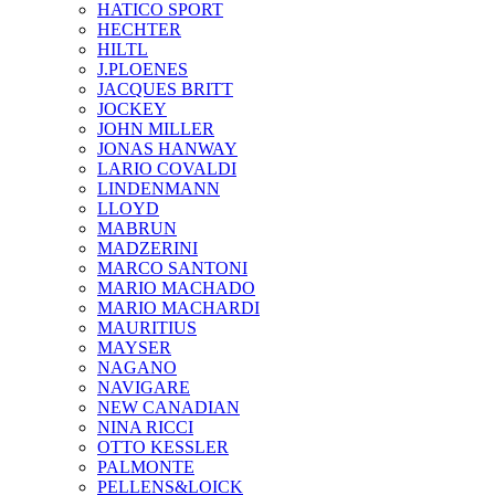
HATICO SPORT
HECHTER
HILTL
J.PLOENES
JAСQUES BRITT
JOCKEY
JOHN MILLER
JONAS HANWAY
LARIO COVALDI
LINDENMANN
LLOYD
MABRUN
MADZERINI
MARCO SANTONI
MARIO MACHADO
MARIO MACHARDI
MAURITIUS
MAYSER
NAGANO
NAVIGARE
NEW CANADIAN
NINA RICCI
OTTO KESSLER
PALMONTE
PELLENS&LOICK