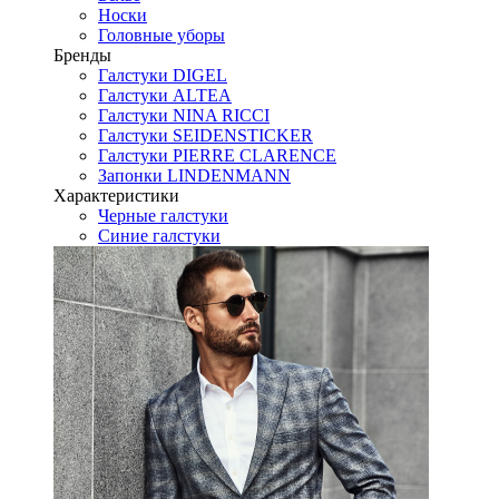
Носки
Головные уборы
Бренды
Галстуки DIGEL
Галстуки ALTEA
Галстуки NINA RICCI
Галстуки SEIDENSTICKER
Галстуки PIERRE CLARENCE
Запонки LINDENMANN
Характеристики
Черные галстуки
Синие галстуки