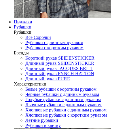
Пиджаки
Рубашки
Рубашки
Все Сорочки
Рубашки с длинным рукавом
Рубашки с коротким рукавом
Бренды
Короткий рукав SEIDENSTICKER
Длинный рукав SEIDENSTICKER
Длинный рукав JAСQUES BRITT
Длинный рукав FYNCH HATTON
Длинный рукав PURE
Характеристики
Белые рубашки с коротким рукавом
Черные рубашки с длинным рукавом
Голубые рубашки с длинным рукавом
Льняные рубашки с длинным рукавом
Хлопковые рубашки с длинным рукавом
Хлопковые рубашки с коротким рукавом
Летние рубашки
Рубашки в клетку