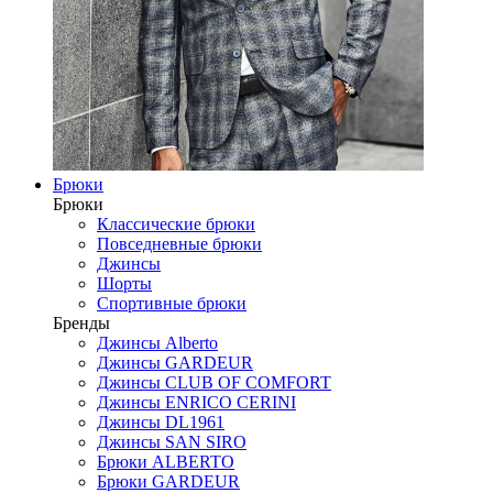
Брюки
Брюки
Классические брюки
Повседневные брюки
Джинсы
Шорты
Спортивные брюки
Бренды
Джинсы Alberto
Джинсы GARDEUR
Джинсы CLUB OF COMFORT
Джинсы ENRICO CERINI
Джинсы DL1961
Джинсы SAN SIRO
Брюки ALBERTO
Брюки GARDEUR