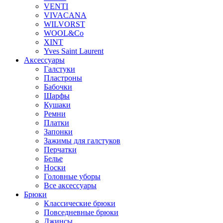
VENTI
VIVACANA
WILVORST
WOOL&Co
XINT
Yves Saint Laurent
Аксессуары
Галстуки
Пластроны
Бабочки
Шарфы
Кушаки
Ремни
Платки
Запонки
Зажимы для галстуков
Перчатки
Белье
Носки
Головные уборы
Все аксессуары
Брюки
Классические брюки
Повседневные брюки
Джинсы