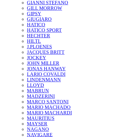
GIANNI STEFANO
GILL MORROW
GIPSY
GIUGIARO
HATICO
HATICO SPORT
HECHTER
HILTL
J.PLOENES
JAСQUES BRITT
JOCKEY
JOHN MILLER
JONAS HANWAY
LARIO COVALDI
LINDENMANN
LLOYD
MABRUN
MADZERINI
MARCO SANTONI
MARIO MACHADO
MARIO MACHARDI
MAURITIUS
MAYSER
NAGANO
NAVIGARE