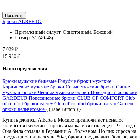
Просмотр
Брюки ALBERTO
Приталенный силуэт, Однотонный, Бежевый
Размер:
31 (46-48)
7 029 ₽
15 980 ₽
Наши предложения
Брюки мужские бежевые
Голубые брюки мужские
Коричневые мужские брюки
Серые мужские брюки
Синие
мужские брюки
Черные мужские брюки
Повседневные брюки
GARDEUR
Повседневные брюки CLUB OF COMFORT
Club
of comfort брюки garvey
Club of comfort брюки marvin
Gardeur
брюки вельветовые
{{ labelButton }}
Купить джинсы Alberto в Москве предпочитает немалое
количество мужчин. Торговая марка известна еще с 1911 года.
Она была создана в Германии А. Долманом. Но пик спроса на
продукцию пришелся на 80-е, брюки продавались больше, чем