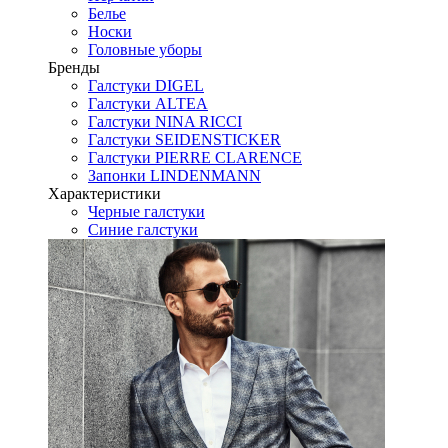
Белье
Носки
Головные уборы
Бренды
Галстуки DIGEL
Галстуки ALTEA
Галстуки NINA RICCI
Галстуки SEIDENSTICKER
Галстуки PIERRE CLARENCE
Запонки LINDENMANN
Характеристики
Черные галстуки
Синие галстуки