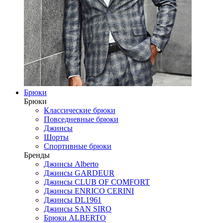
Брюки
Брюки
Классические брюки
Повседневные брюки
Джинсы
Шорты
Спортивные брюки
Бренды
Джинсы Alberto
Джинсы GARDEUR
Джинсы CLUB OF COMFORT
Джинсы ENRICO CERINI
Джинсы DL1961
Джинсы SAN SIRO
Брюки ALBERTO