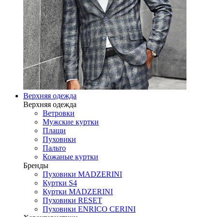
Верхняя одежда
Верхняя одежда
Ветровки
Мужские куртки
Плащи
Пуховики
Пальто
Кожаные куртки
Бренды
Пуховики MADZERINI
Куртки S4
Куртки MADZERINI
Пуховики RESET
Пуховики ENRICO CERINI