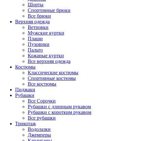
Шорты
Спортивные брюки
Все брюки
Верхняя одежда
Ветровки
Мужские куртки
Плащи
Пуховики
Пальто
Кожаные куртки
Все верхняя одежда
Костюмы
Классические костюмы
Спортивные костюмы
Все костюмы
Пиджаки
Рубашки
Все Сорочки
Рубашки с длинным рукавом
Рубашки с коротким рукавом
Все рубашки
Трикотаж
Водолазки
Джемперы
Кардиганы