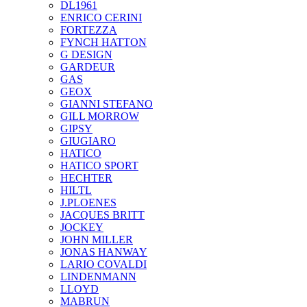
DL1961
ENRICO CERINI
FORTEZZA
FYNCH HATTON
G DESIGN
GARDEUR
GAS
GEOX
GIANNI STEFANO
GILL MORROW
GIPSY
GIUGIARO
HATICO
HATICO SPORT
HECHTER
HILTL
J.PLOENES
JAСQUES BRITT
JOCKEY
JOHN MILLER
JONAS HANWAY
LARIO COVALDI
LINDENMANN
LLOYD
MABRUN