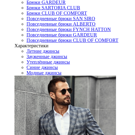
Брюки GARDEUR
Брюки SARTORIA CLUB
Брюки CLUB OF COMFORT
Повседневные брюки SAN SIRO
Повседневные брюки ALBERTO
Повседневные брюки FYNCH HATTON
Повседневные брюки GARDEUR
Повседневные брюки CLUB OF COMFORT
Характеристики
Летние джинсы
Зауженные джинсы
Утеплённые джинсы
Синие джинсы
Модные джинсы