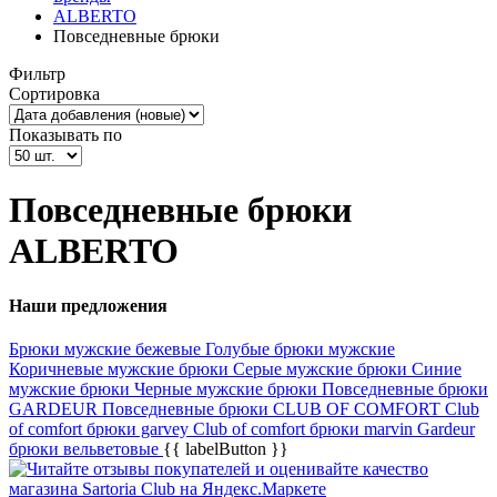
ALBERTO
Повседневные брюки
Фильтр
Сортировка
Показывать по
Повседневные брюки
ALBERTO
Наши предложения
Брюки мужские бежевые
Голубые брюки мужские
Коричневые мужские брюки
Серые мужские брюки
Синие
мужские брюки
Черные мужские брюки
Повседневные брюки
GARDEUR
Повседневные брюки CLUB OF COMFORT
Club
of comfort брюки garvey
Club of comfort брюки marvin
Gardeur
брюки вельветовые
{{ labelButton }}