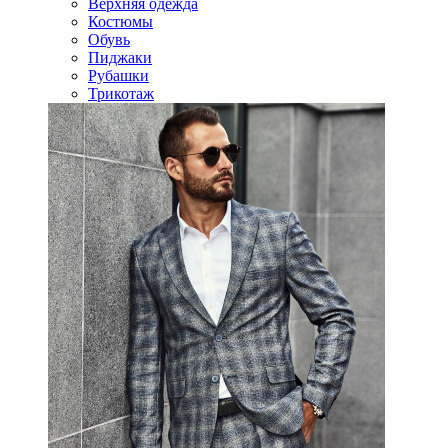
Верхняя одежда
Костюмы
Обувь
Пиджаки
Рубашки
Трикотаж