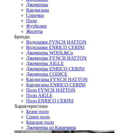
Джемперы
Кардиганы
Сорочки
Поло
Футболки
Жилеты
Бренды
Водолазки FYNCH HATTON
Водолазки ENRICO CERINI
Джемперы WOOL&Co
Джемперы FYNCH HATTON
Джемперы AIGLE
Джемперы ENRICO CERINI
Джемперы CODICE
Кардиганы FYNCH HATTON
Кардиганы ENRICO CERINI
Поло FYNCH HATTON
Поло AIGLE
Поло ENRICO CERINI
Характеристики
Белое поло
Синее поло
Красное поло
Джемперы из Кашемира