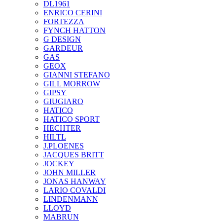
DL1961
ENRICO CERINI
FORTEZZA
FYNCH HATTON
G DESIGN
GARDEUR
GAS
GEOX
GIANNI STEFANO
GILL MORROW
GIPSY
GIUGIARO
HATICO
HATICO SPORT
HECHTER
HILTL
J.PLOENES
JAСQUES BRITT
JOCKEY
JOHN MILLER
JONAS HANWAY
LARIO COVALDI
LINDENMANN
LLOYD
MABRUN