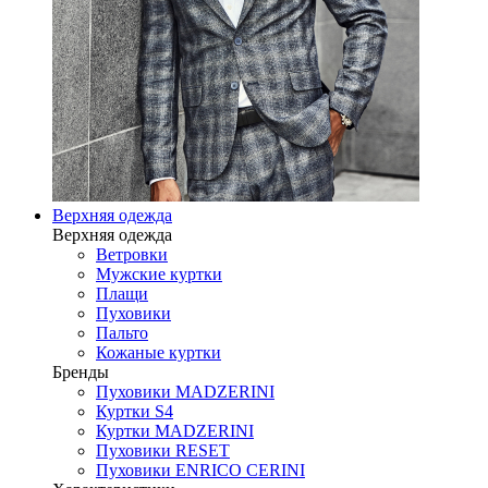
Верхняя одежда
Верхняя одежда
Ветровки
Мужские куртки
Плащи
Пуховики
Пальто
Кожаные куртки
Бренды
Пуховики MADZERINI
Куртки S4
Куртки MADZERINI
Пуховики RESET
Пуховики ENRICO CERINI