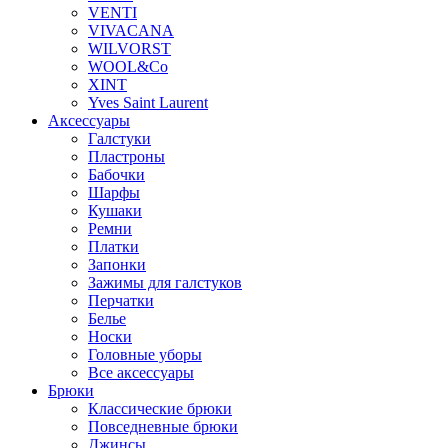
VENTI
VIVACANA
WILVORST
WOOL&Co
XINT
Yves Saint Laurent
Аксессуары
Галстуки
Пластроны
Бабочки
Шарфы
Кушаки
Ремни
Платки
Запонки
Зажимы для галстуков
Перчатки
Белье
Носки
Головные уборы
Все аксессуары
Брюки
Классические брюки
Повседневные брюки
Джинсы