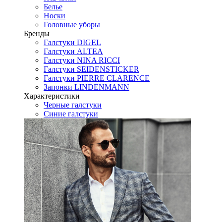
Белье
Носки
Головные уборы
Бренды
Галстуки DIGEL
Галстуки ALTEA
Галстуки NINA RICCI
Галстуки SEIDENSTICKER
Галстуки PIERRE CLARENCE
Запонки LINDENMANN
Характеристики
Черные галстуки
Синие галстуки