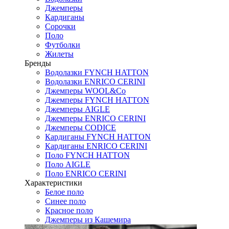
Джемперы
Кардиганы
Сорочки
Поло
Футболки
Жилеты
Бренды
Водолазки FYNCH HATTON
Водолазки ENRICO CERINI
Джемперы WOOL&Co
Джемперы FYNCH HATTON
Джемперы AIGLE
Джемперы ENRICO CERINI
Джемперы CODICE
Кардиганы FYNCH HATTON
Кардиганы ENRICO CERINI
Поло FYNCH HATTON
Поло AIGLE
Поло ENRICO CERINI
Характеристики
Белое поло
Синее поло
Красное поло
Джемперы из Кашемира