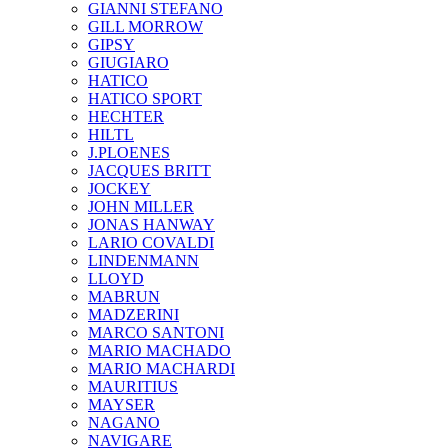
GIANNI STEFANO
GILL MORROW
GIPSY
GIUGIARO
HATICO
HATICO SPORT
HECHTER
HILTL
J.PLOENES
JAСQUES BRITT
JOCKEY
JOHN MILLER
JONAS HANWAY
LARIO COVALDI
LINDENMANN
LLOYD
MABRUN
MADZERINI
MARCO SANTONI
MARIO MACHADO
MARIO MACHARDI
MAURITIUS
MAYSER
NAGANO
NAVIGARE