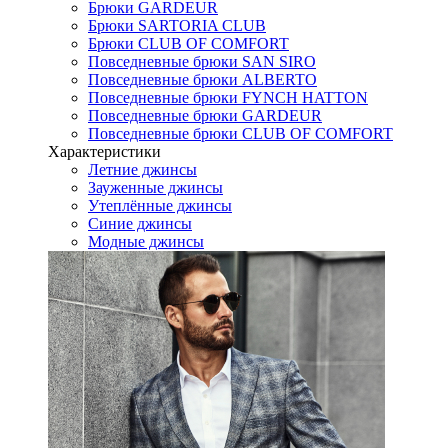
Брюки GARDEUR
Брюки SARTORIA CLUB
Брюки CLUB OF COMFORT
Повседневные брюки SAN SIRO
Повседневные брюки ALBERTO
Повседневные брюки FYNCH HATTON
Повседневные брюки GARDEUR
Повседневные брюки CLUB OF COMFORT
Характеристики
Летние джинсы
Зауженные джинсы
Утеплённые джинсы
Синие джинсы
Модные джинсы