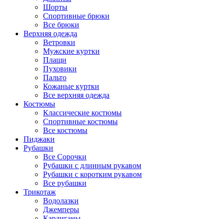
Шорты
Спортивные брюки
Все брюки
Верхняя одежда
Ветровки
Мужские куртки
Плащи
Пуховики
Пальто
Кожаные куртки
Все верхняя одежда
Костюмы
Классические костюмы
Спортивные костюмы
Все костюмы
Пиджаки
Рубашки
Все Сорочки
Рубашки с длинным рукавом
Рубашки с коротким рукавом
Все рубашки
Трикотаж
Водолазки
Джемперы
Кардиганы