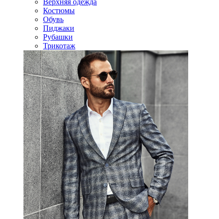
Верхняя одежда
Костюмы
Обувь
Пиджаки
Рубашки
Трикотаж