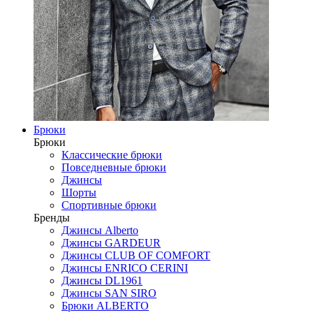
Брюки
Брюки
Классические брюки
Повседневные брюки
Джинсы
Шорты
Спортивные брюки
Бренды
Джинсы Alberto
Джинсы GARDEUR
Джинсы CLUB OF COMFORT
Джинсы ENRICO CERINI
Джинсы DL1961
Джинсы SAN SIRO
Брюки ALBERTO