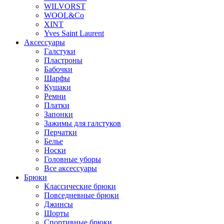
WILVORST
WOOL&Co
XINT
Yves Saint Laurent
Аксессуары
Галстуки
Пластроны
Бабочки
Шарфы
Кушаки
Ремни
Платки
Запонки
Зажимы для галстуков
Перчатки
Белье
Носки
Головные уборы
Все аксессуары
Брюки
Классические брюки
Повседневные брюки
Джинсы
Шорты
Спортивные брюки