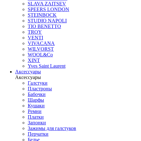
SLAVA ZAITSEV
SPEERS LONDON
STEINBOCK
STUDIO NAPOLI
TIO BENETTO
TROY
VENTI
VIVACANA
WILVORST
WOOL&Co
XINT
Yves Saint Laurent
Аксессуары
Аксессуары
Галстуки
Пластроны
Бабочки
Шарфы
Кушаки
Ремни
Платки
Запонки
Зажимы для галстуков
Перчатки
Белье