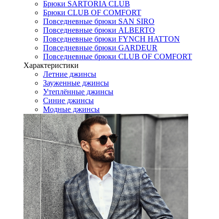
Брюки SARTORIA CLUB
Брюки CLUB OF COMFORT
Повседневные брюки SAN SIRO
Повседневные брюки ALBERTO
Повседневные брюки FYNCH HATTON
Повседневные брюки GARDEUR
Повседневные брюки CLUB OF COMFORT
Характеристики
Летние джинсы
Зауженные джинсы
Утеплённые джинсы
Синие джинсы
Модные джинсы