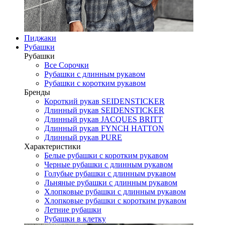
Пиджаки
Рубашки
Рубашки
Все Сорочки
Рубашки с длинным рукавом
Рубашки с коротким рукавом
Бренды
Короткий рукав SEIDENSTICKER
Длинный рукав SEIDENSTICKER
Длинный рукав JAСQUES BRITT
Длинный рукав FYNCH HATTON
Длинный рукав PURE
Характеристики
Белые рубашки с коротким рукавом
Черные рубашки с длинным рукавом
Голубые рубашки с длинным рукавом
Льняные рубашки с длинным рукавом
Хлопковые рубашки с длинным рукавом
Хлопковые рубашки с коротким рукавом
Летние рубашки
Рубашки в клетку