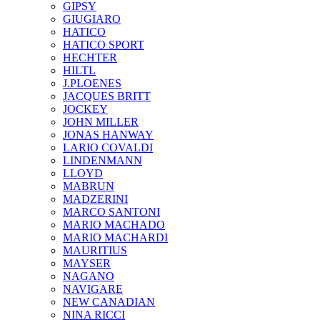
GIPSY
GIUGIARO
HATICO
HATICO SPORT
HECHTER
HILTL
J.PLOENES
JAСQUES BRITT
JOCKEY
JOHN MILLER
JONAS HANWAY
LARIO COVALDI
LINDENMANN
LLOYD
MABRUN
MADZERINI
MARCO SANTONI
MARIO MACHADO
MARIO MACHARDI
MAURITIUS
MAYSER
NAGANO
NAVIGARE
NEW CANADIAN
NINA RICCI