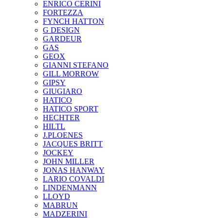
ENRICO CERINI
FORTEZZA
FYNCH HATTON
G DESIGN
GARDEUR
GAS
GEOX
GIANNI STEFANO
GILL MORROW
GIPSY
GIUGIARO
HATICO
HATICO SPORT
HECHTER
HILTL
J.PLOENES
JAСQUES BRITT
JOCKEY
JOHN MILLER
JONAS HANWAY
LARIO COVALDI
LINDENMANN
LLOYD
MABRUN
MADZERINI