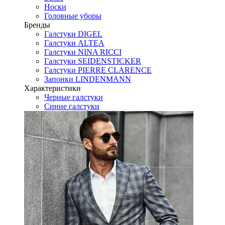
Носки
Головные уборы
Бренды
Галстуки DIGEL
Галстуки ALTEA
Галстуки NINA RICCI
Галстуки SEIDENSTICKER
Галстуки PIERRE CLARENCE
Запонки LINDENMANN
Характеристики
Черные галстуки
Синие галстуки