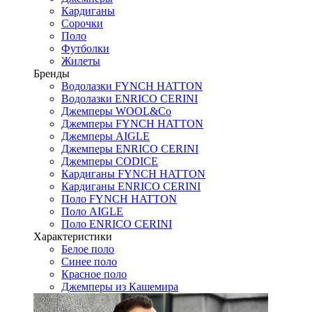
Кардиганы
Сорочки
Поло
Футболки
Жилеты
Бренды
Водолазки FYNCH HATTON
Водолазки ENRICO CERINI
Джемперы WOOL&Co
Джемперы FYNCH HATTON
Джемперы AIGLE
Джемперы ENRICO CERINI
Джемперы CODICE
Кардиганы FYNCH HATTON
Кардиганы ENRICO CERINI
Поло FYNCH HATTON
Поло AIGLE
Поло ENRICO CERINI
Характеристики
Белое поло
Синее поло
Красное поло
Джемперы из Кашемира