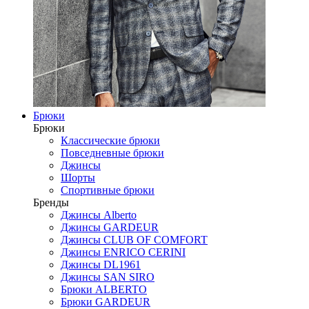
Брюки
Брюки
Классические брюки
Повседневные брюки
Джинсы
Шорты
Спортивные брюки
Бренды
Джинсы Alberto
Джинсы GARDEUR
Джинсы CLUB OF COMFORT
Джинсы ENRICO CERINI
Джинсы DL1961
Джинсы SAN SIRO
Брюки ALBERTO
Брюки GARDEUR