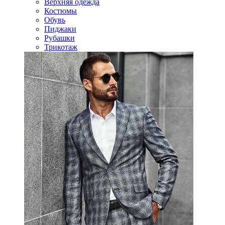
Верхняя одежда
Костюмы
Обувь
Пиджаки
Рубашки
Трикотаж