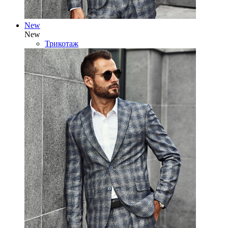
New
New
Трикотаж