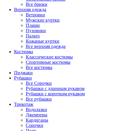
Все брюки
Верхняя одежда
Ветровки
Мужские куртки
Плащи
Пуховики
Пальто
Кожаные куртки
Все верхняя одежда
Костюмы
Классические костюмы
Спортивные костюмы
Все костюмы
Пиджаки
Рубашки
Все Сорочки
Рубашки с длинным рукавом
Рубашки с коротким рукавом
Все рубашки
Трикотаж
Водолазки
Джемперы
Кардиганы
Сорочки
Поло