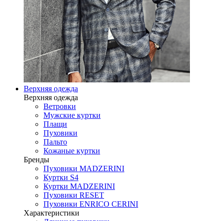
Верхняя одежда
Верхняя одежда
Ветровки
Мужские куртки
Плащи
Пуховики
Пальто
Кожаные куртки
Бренды
Пуховики MADZERINI
Куртки S4
Куртки MADZERINI
Пуховики RESET
Пуховики ENRICO CERINI
Характеристики