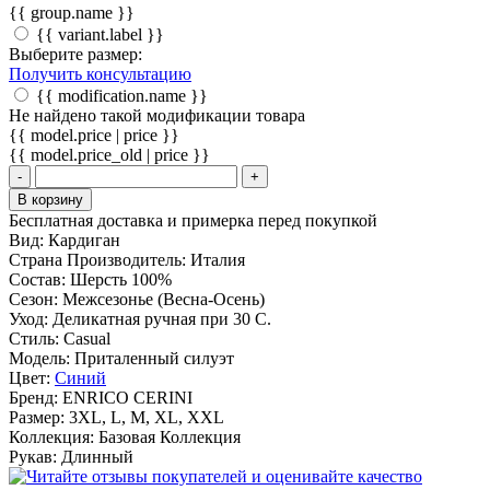
{{ group.name }}
{{ variant.label }}
Выберите размер:
Получить консультацию
{{ modification.name }}
Не найдено такой модификации товара
{{ model.price | price }}
{{ model.price_old | price }}
-
+
В корзину
Бесплатная доставка и примерка перед покупкой
Вид:
Кардиган
Страна Производитель:
Италия
Состав:
Шерсть 100%
Сезон:
Межсезонье (Весна-Осень)
Уход:
Деликатная ручная при 30 С.
Стиль:
Casual
Модель:
Приталенный силуэт
Цвет:
Синий
Бренд:
ENRICO CERINI
Размер:
3XL, L, M, XL, XXL
Коллекция:
Базовая Коллекция
Рукав:
Длинный