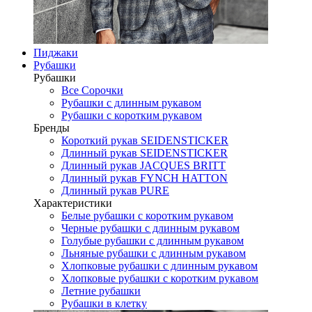
Пиджаки
Рубашки
Рубашки
Все Сорочки
Рубашки с длинным рукавом
Рубашки с коротким рукавом
Бренды
Короткий рукав SEIDENSTICKER
Длинный рукав SEIDENSTICKER
Длинный рукав JAСQUES BRITT
Длинный рукав FYNCH HATTON
Длинный рукав PURE
Характеристики
Белые рубашки с коротким рукавом
Черные рубашки с длинным рукавом
Голубые рубашки с длинным рукавом
Льняные рубашки с длинным рукавом
Хлопковые рубашки с длинным рукавом
Хлопковые рубашки с коротким рукавом
Летние рубашки
Рубашки в клетку