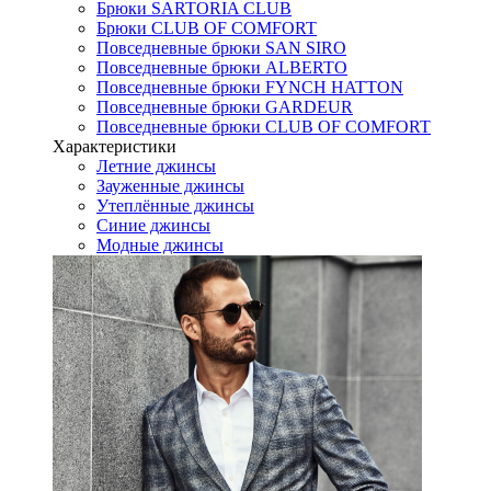
Брюки SARTORIA CLUB
Брюки CLUB OF COMFORT
Повседневные брюки SAN SIRO
Повседневные брюки ALBERTO
Повседневные брюки FYNCH HATTON
Повседневные брюки GARDEUR
Повседневные брюки CLUB OF COMFORT
Характеристики
Летние джинсы
Зауженные джинсы
Утеплённые джинсы
Синие джинсы
Модные джинсы