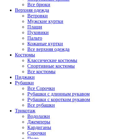
Все брюки
Верхняя одежда
Ветровки
Мужские куртки
Плащи
Пуховики
Пальто
Кожаные куртки
Все верхняя одежда
Костюмы
Классические костюмы
Спортивные костюмы
Все костюмы
Пиджаки
Рубашки
Все Сорочки
Рубашки с длинным рукавом
Рубашки с коротким рукавом
Все рубашки
Трикотаж
Водолазки
Джемперы
Кардиганы
Сорочки
Поло