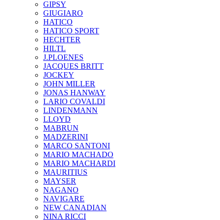
GIPSY
GIUGIARO
HATICO
HATICO SPORT
HECHTER
HILTL
J.PLOENES
JAСQUES BRITT
JOCKEY
JOHN MILLER
JONAS HANWAY
LARIO COVALDI
LINDENMANN
LLOYD
MABRUN
MADZERINI
MARCO SANTONI
MARIO MACHADO
MARIO MACHARDI
MAURITIUS
MAYSER
NAGANO
NAVIGARE
NEW CANADIAN
NINA RICCI