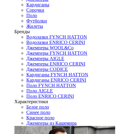
Кардиганы
Сорочки
Поло
Футболки
Жилеты
Бренды
Водолазки FYNCH HATTON
Водолазки ENRICO CERINI
Джемперы WOOL&Co
Джемперы FYNCH HATTON
Джемперы AIGLE
Джемперы ENRICO CERINI
Джемперы CODICE
Кардиганы FYNCH HATTON
Кардиганы ENRICO CERINI
Поло FYNCH HATTON
Поло AIGLE
Поло ENRICO CERINI
Характеристики
Белое поло
Синее поло
Красное поло
Джемперы из Кашемира