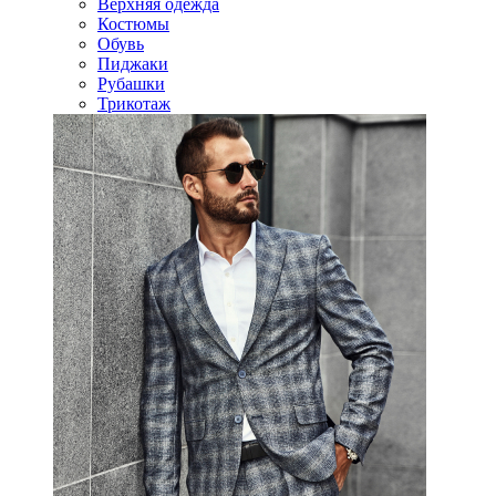
Верхняя одежда
Костюмы
Обувь
Пиджаки
Рубашки
Трикотаж