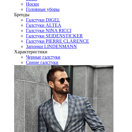
Носки
Головные уборы
Бренды
Галстуки DIGEL
Галстуки ALTEA
Галстуки NINA RICCI
Галстуки SEIDENSTICKER
Галстуки PIERRE CLARENCE
Запонки LINDENMANN
Характеристики
Черные галстуки
Синие галстуки