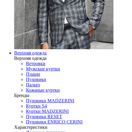
Верхняя одежда
Верхняя одежда
Ветровки
Мужские куртки
Плащи
Пуховики
Пальто
Кожаные куртки
Бренды
Пуховики MADZERINI
Куртки S4
Куртки MADZERINI
Пуховики RESET
Пуховики ENRICO CERINI
Характеристики