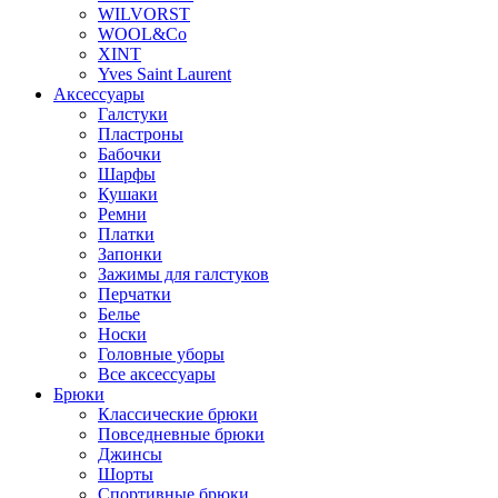
WILVORST
WOOL&Co
XINT
Yves Saint Laurent
Аксессуары
Галстуки
Пластроны
Бабочки
Шарфы
Кушаки
Ремни
Платки
Запонки
Зажимы для галстуков
Перчатки
Белье
Носки
Головные уборы
Все аксессуары
Брюки
Классические брюки
Повседневные брюки
Джинсы
Шорты
Спортивные брюки