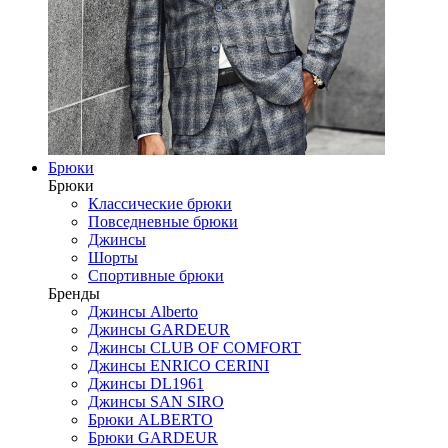
Брюки
Брюки
Классические брюки
Повседневные брюки
Джинсы
Шорты
Спортивные брюки
Бренды
Джинсы Alberto
Джинсы GARDEUR
Джинсы CLUB OF COMFORT
Джинсы ENRICO CERINI
Джинсы DL1961
Джинсы SAN SIRO
Брюки ALBERTO
Брюки GARDEUR