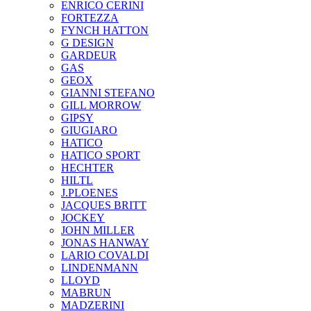
ENRICO CERINI
FORTEZZA
FYNCH HATTON
G DESIGN
GARDEUR
GAS
GEOX
GIANNI STEFANO
GILL MORROW
GIPSY
GIUGIARO
HATICO
HATICO SPORT
HECHTER
HILTL
J.PLOENES
JAСQUES BRITT
JOCKEY
JOHN MILLER
JONAS HANWAY
LARIO COVALDI
LINDENMANN
LLOYD
MABRUN
MADZERINI