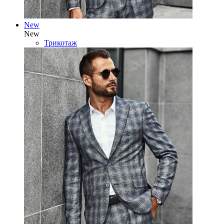
New
New
Трикотаж