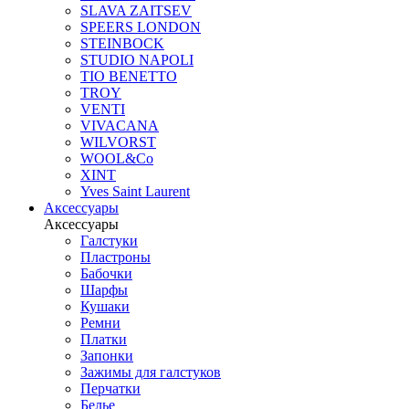
SLAVA ZAITSEV
SPEERS LONDON
STEINBOCK
STUDIO NAPOLI
TIO BENETTO
TROY
VENTI
VIVACANA
WILVORST
WOOL&Co
XINT
Yves Saint Laurent
Аксессуары
Аксессуары
Галстуки
Пластроны
Бабочки
Шарфы
Кушаки
Ремни
Платки
Запонки
Зажимы для галстуков
Перчатки
Белье