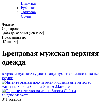
Пиджаки
Рубашки
Трикотаж
Обувь
Фильтр
Сортировка
Показывать по
Брендовая мужская верхняя
одежда
ветровки
мужские куртки
плащи
пуховики
пальто
кожаные
куртки
341 товаров