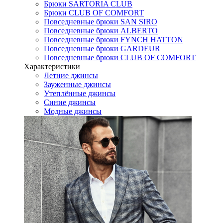
Брюки SARTORIA CLUB
Брюки CLUB OF COMFORT
Повседневные брюки SAN SIRO
Повседневные брюки ALBERTO
Повседневные брюки FYNCH HATTON
Повседневные брюки GARDEUR
Повседневные брюки CLUB OF COMFORT
Характеристики
Летние джинсы
Зауженные джинсы
Утеплённые джинсы
Синие джинсы
Модные джинсы