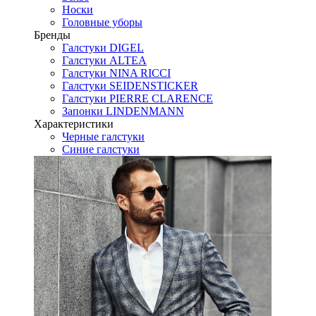
Носки
Головные уборы
Бренды
Галстуки DIGEL
Галстуки ALTEA
Галстуки NINA RICCI
Галстуки SEIDENSTICKER
Галстуки PIERRE CLARENCE
Запонки LINDENMANN
Характеристики
Черные галстуки
Синие галстуки