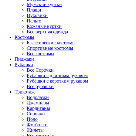
Мужские куртки
Плащи
Пуховики
Пальто
Кожаные куртки
Все верхняя одежда
Костюмы
Классические костюмы
Спортивные костюмы
Все костюмы
Пиджаки
Рубашки
Все Сорочки
Рубашки с длинным рукавом
Рубашки с коротким рукавом
Все рубашки
Трикотаж
Водолазки
Джемперы
Кардиганы
Сорочки
Поло
Футболки
Жилеты
Все трикотаж