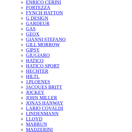
ENRICO CERINI
FORTEZZA
FYNCH HATTON
G DESIGN
GARDEUR
GAS
GEOX
GIANNI STEFANO
GILL MORROW
GIPSY
GIUGIARO
HATICO
HATICO SPORT
HECHTER
HILTL
J.PLOENES
JAСQUES BRITT
JOCKEY
JOHN MILLER
JONAS HANWAY
LARIO COVALDI
LINDENMANN
LLOYD
MABRUN
MADZERINI