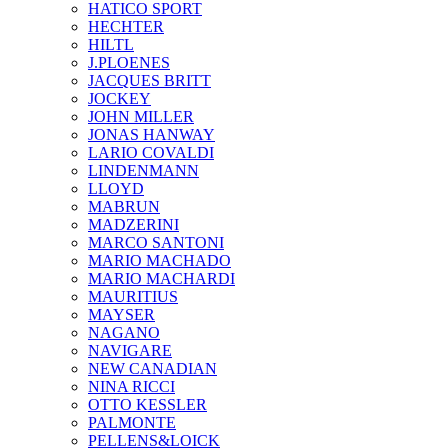
HATICO SPORT
HECHTER
HILTL
J.PLOENES
JAСQUES BRITT
JOCKEY
JOHN MILLER
JONAS HANWAY
LARIO COVALDI
LINDENMANN
LLOYD
MABRUN
MADZERINI
MARCO SANTONI
MARIO MACHADO
MARIO MACHARDI
MAURITIUS
MAYSER
NAGANO
NAVIGARE
NEW CANADIAN
NINA RICCI
OTTO KESSLER
PALMONTE
PELLENS&LOICK