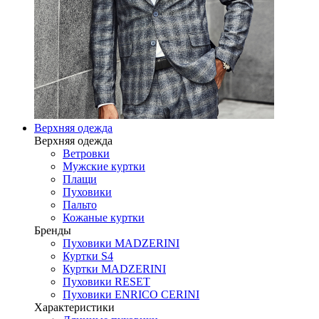
Верхняя одежда
Верхняя одежда
Ветровки
Мужские куртки
Плащи
Пуховики
Пальто
Кожаные куртки
Бренды
Пуховики MADZERINI
Куртки S4
Куртки MADZERINI
Пуховики RESET
Пуховики ENRICO CERINI
Характеристики