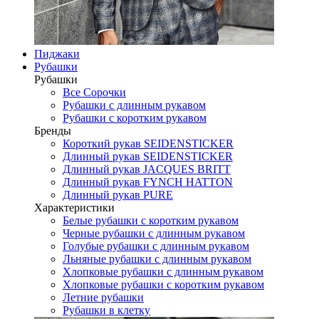
Пиджаки
Рубашки
Рубашки
Все Сорочки
Рубашки с длинным рукавом
Рубашки с коротким рукавом
Бренды
Короткий рукав SEIDENSTICKER
Длинный рукав SEIDENSTICKER
Длинный рукав JAСQUES BRITT
Длинный рукав FYNCH HATTON
Длинный рукав PURE
Характеристики
Белые рубашки с коротким рукавом
Черные рубашки с длинным рукавом
Голубые рубашки с длинным рукавом
Льняные рубашки с длинным рукавом
Хлопковые рубашки с длинным рукавом
Хлопковые рубашки с коротким рукавом
Летние рубашки
Рубашки в клетку