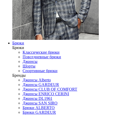
Брюки
Брюки
Классические брюки
Повседневные брюки
Джинсы
Шорты
Спортивные брюки
Бренды
Джинсы Alberto
Джинсы GARDEUR
Джинсы CLUB OF COMFORT
Джинсы ENRICO CERINI
Джинсы DL1961
Джинсы SAN SIRO
Брюки ALBERTO
Брюки GARDEUR