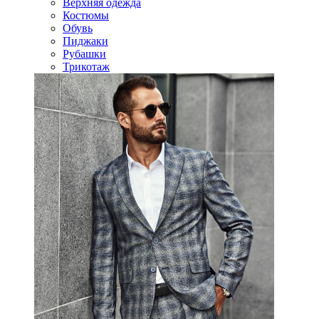
Верхняя одежда
Костюмы
Обувь
Пиджаки
Рубашки
Трикотаж