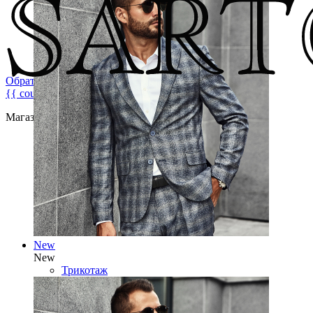
Обратная связь
{{ count }}
Магазин брендовой мужской одежды
New
New
Трикотаж