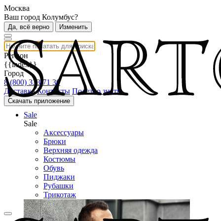
Москва
Ваш город Колумбус?
Да, всё верно
Изменить
Регион
{{index}}
Город
8 (800) 333 71 30
Доставка
Контакты
Полезно знать
Скачать приложение
Sale
Sale
Аксессуары
Брюки
Верхняя одежда
Костюмы
Обувь
Пиджаки
Рубашки
Трикотаж