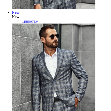
New
New
Трикотаж