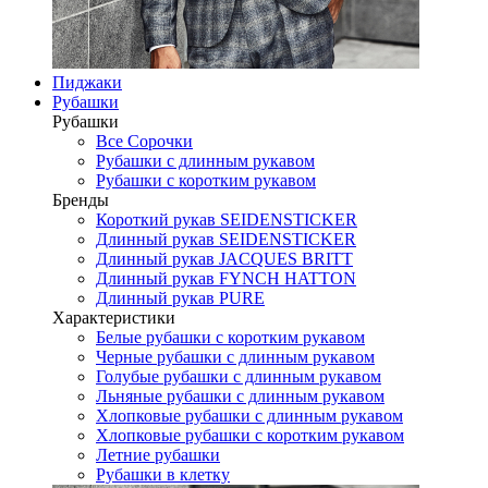
Пиджаки
Рубашки
Рубашки
Все Сорочки
Рубашки с длинным рукавом
Рубашки с коротким рукавом
Бренды
Короткий рукав SEIDENSTICKER
Длинный рукав SEIDENSTICKER
Длинный рукав JAСQUES BRITT
Длинный рукав FYNCH HATTON
Длинный рукав PURE
Характеристики
Белые рубашки с коротким рукавом
Черные рубашки с длинным рукавом
Голубые рубашки с длинным рукавом
Льняные рубашки с длинным рукавом
Хлопковые рубашки с длинным рукавом
Хлопковые рубашки с коротким рукавом
Летние рубашки
Рубашки в клетку