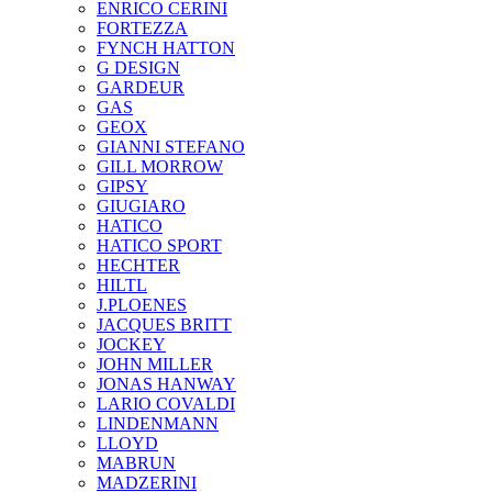
ENRICO CERINI
FORTEZZA
FYNCH HATTON
G DESIGN
GARDEUR
GAS
GEOX
GIANNI STEFANO
GILL MORROW
GIPSY
GIUGIARO
HATICO
HATICO SPORT
HECHTER
HILTL
J.PLOENES
JAСQUES BRITT
JOCKEY
JOHN MILLER
JONAS HANWAY
LARIO COVALDI
LINDENMANN
LLOYD
MABRUN
MADZERINI