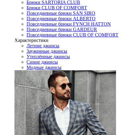
Брюки SARTORIA CLUB
Брюки CLUB OF COMFORT
Повседневные брюки SAN SIRO
Повседневные брюки ALBERTO
Повседневные брюки FYNCH HATTON
Повседневные брюки GARDEUR
Повседневные брюки CLUB OF COMFORT
Характеристики
Летние джинсы
Зауженные джинсы
Утеплённые джинсы
Синие джинсы
Модные джинсы