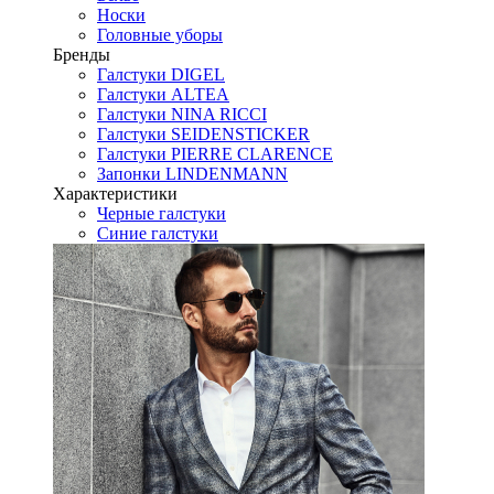
Носки
Головные уборы
Бренды
Галстуки DIGEL
Галстуки ALTEA
Галстуки NINA RICCI
Галстуки SEIDENSTICKER
Галстуки PIERRE CLARENCE
Запонки LINDENMANN
Характеристики
Черные галстуки
Синие галстуки