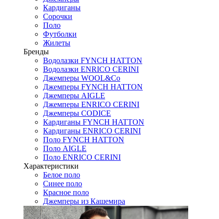
Кардиганы
Сорочки
Поло
Футболки
Жилеты
Бренды
Водолазки FYNCH HATTON
Водолазки ENRICO CERINI
Джемперы WOOL&Co
Джемперы FYNCH HATTON
Джемперы AIGLE
Джемперы ENRICO CERINI
Джемперы CODICE
Кардиганы FYNCH HATTON
Кардиганы ENRICO CERINI
Поло FYNCH HATTON
Поло AIGLE
Поло ENRICO CERINI
Характеристики
Белое поло
Синее поло
Красное поло
Джемперы из Кашемира