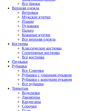
Все брюки
Верхняя одежда
Ветровки
Мужские куртки
Плащи
Пуховики
Пальто
Кожаные куртки
Все верхняя одежда
Костюмы
Классические костюмы
Спортивные костюмы
Все костюмы
Пиджаки
Рубашки
Все Сорочки
Рубашки с длинным рукавом
Рубашки с коротким рукавом
Все рубашки
Трикотаж
Водолазки
Джемперы
Кардиганы
Сорочки
Поло