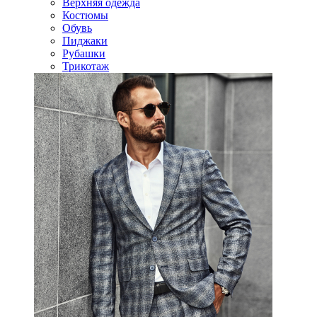
Верхняя одежда
Костюмы
Обувь
Пиджаки
Рубашки
Трикотаж