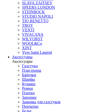
SLAVA ZAITSEV
SPEERS LONDON
STEINBOCK
STUDIO NAPOLI
TIO BENETTO
TROY
VENTI
VIVACANA
WILVORST
WOOL&Co
XINT
Yves Saint Laurent
Аксессуары
Аксессуары
Галстуки
Пластроны
Бабочки
Шарфы
Кушаки
Ремни
Платки
Запонки
Зажимы для галстуков
Перчатки
Белье