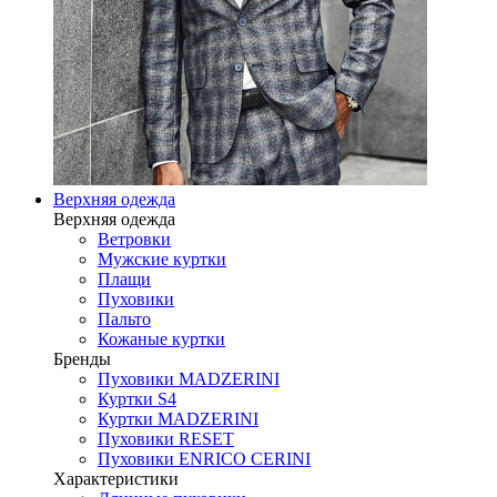
Верхняя одежда
Верхняя одежда
Ветровки
Мужские куртки
Плащи
Пуховики
Пальто
Кожаные куртки
Бренды
Пуховики MADZERINI
Куртки S4
Куртки MADZERINI
Пуховики RESET
Пуховики ENRICO CERINI
Характеристики