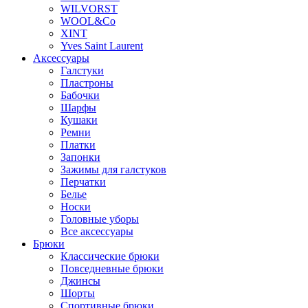
WILVORST
WOOL&Co
XINT
Yves Saint Laurent
Аксессуары
Галстуки
Пластроны
Бабочки
Шарфы
Кушаки
Ремни
Платки
Запонки
Зажимы для галстуков
Перчатки
Белье
Носки
Головные уборы
Все аксессуары
Брюки
Классические брюки
Повседневные брюки
Джинсы
Шорты
Спортивные брюки