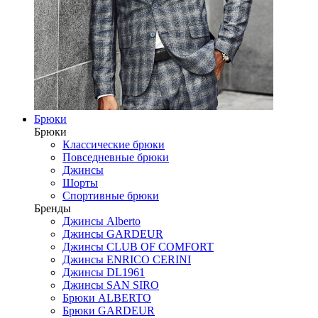
Брюки
Брюки
Классические брюки
Повседневные брюки
Джинсы
Шорты
Спортивные брюки
Бренды
Джинсы Alberto
Джинсы GARDEUR
Джинсы CLUB OF COMFORT
Джинсы ENRICO CERINI
Джинсы DL1961
Джинсы SAN SIRO
Брюки ALBERTO
Брюки GARDEUR