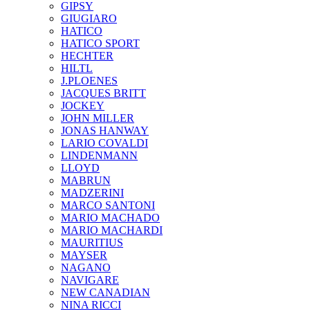
GIPSY
GIUGIARO
HATICO
HATICO SPORT
HECHTER
HILTL
J.PLOENES
JAСQUES BRITT
JOCKEY
JOHN MILLER
JONAS HANWAY
LARIO COVALDI
LINDENMANN
LLOYD
MABRUN
MADZERINI
MARCO SANTONI
MARIO MACHADO
MARIO MACHARDI
MAURITIUS
MAYSER
NAGANO
NAVIGARE
NEW CANADIAN
NINA RICCI