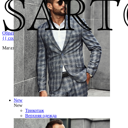
Обратная связь
{{ count }}
Магазин брендовой мужской одежды
New
New
Трикотаж
Верхняя одежда