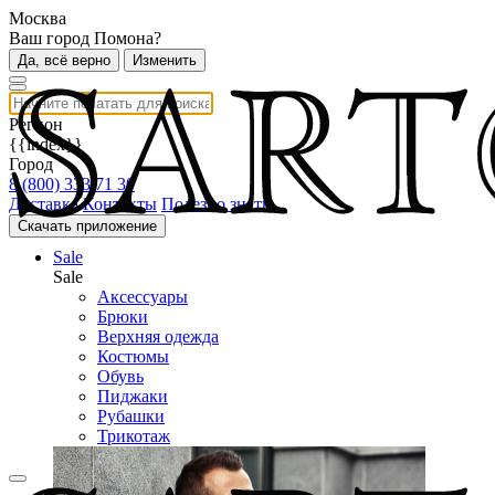
Москва
Ваш город Помона?
Да, всё верно
Изменить
Регион
{{index}}
Город
8 (800) 333 71 30
Доставка
Контакты
Полезно знать
Скачать приложение
Sale
Sale
Аксессуары
Брюки
Верхняя одежда
Костюмы
Обувь
Пиджаки
Рубашки
Трикотаж