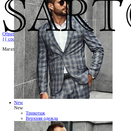
Обратная связь
{{ count }}
Магазин брендовой мужской одежды
New
New
Трикотаж
Верхняя одежда