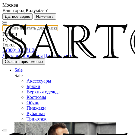
Москва
Ваш город Колумбус?
Да, всё верно
Изменить
Регион
{{index}}
Город
8 (800) 333 71 30
Доставка
Контакты
Полезно знать
Скачать приложение
Sale
Sale
Аксессуары
Брюки
Верхняя одежда
Костюмы
Обувь
Пиджаки
Рубашки
Трикотаж