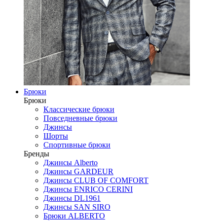
Брюки
Брюки
Классические брюки
Повседневные брюки
Джинсы
Шорты
Спортивные брюки
Бренды
Джинсы Alberto
Джинсы GARDEUR
Джинсы CLUB OF COMFORT
Джинсы ENRICO CERINI
Джинсы DL1961
Джинсы SAN SIRO
Брюки ALBERTO