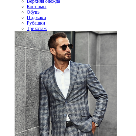
Верхняя одежда
Костюмы
Обувь
Пиджаки
Рубашки
Трикотаж