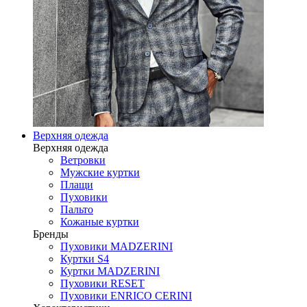
Верхняя одежда
Верхняя одежда
Ветровки
Мужские куртки
Плащи
Пуховики
Пальто
Кожаные куртки
Бренды
Пуховики MADZERINI
Куртки S4
Куртки MADZERINI
Пуховики RESET
Пуховики ENRICO CERINI