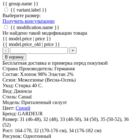
{{ group.name }}
{{ variant.label }}
Выберите размер:
Получить консультацию
{{ modification.name }}
Не найдено такой модификации товара
{{ model.price | price }}
{{ model.price_old | price }}
-
+
В корзину
Бесплатная доставка и примерка перед покупкой
Страна Производитель:
Германия
Состав:
Хлопок 98% Эластан 2%
Сезон:
Межсезонье (Весна-Осень)
Уход:
Стирка 40 С.
Вид:
Джинсы
Стиль:
Casual
Модель:
Приталенный силуэт
Цвет:
Синий
Бренд:
GARDEUR
Размер:
31 (46-48), 32 (48), 33 (48-50), 34 (50), 35 (50-52), 36
(52)
Рост:
164-170, 32 (170-176 cм), 34 (176-182 см)
Рисунок:
Однотонный