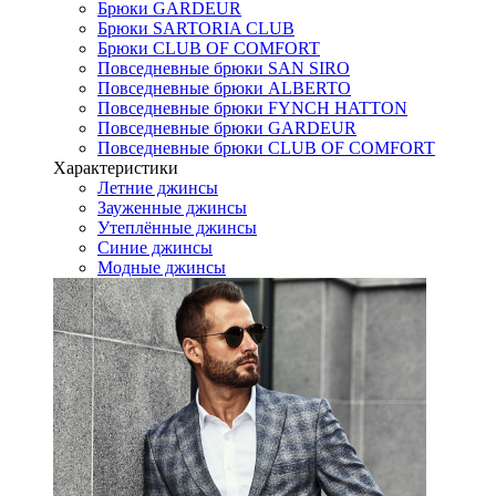
Брюки GARDEUR
Брюки SARTORIA CLUB
Брюки CLUB OF COMFORT
Повседневные брюки SAN SIRO
Повседневные брюки ALBERTO
Повседневные брюки FYNCH HATTON
Повседневные брюки GARDEUR
Повседневные брюки CLUB OF COMFORT
Характеристики
Летние джинсы
Зауженные джинсы
Утеплённые джинсы
Синие джинсы
Модные джинсы