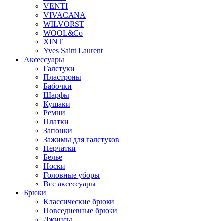
VENTI
VIVACANA
WILVORST
WOOL&Co
XINT
Yves Saint Laurent
Аксессуары
Галстуки
Пластроны
Бабочки
Шарфы
Кушаки
Ремни
Платки
Запонки
Зажимы для галстуков
Перчатки
Белье
Носки
Головные уборы
Все аксессуары
Брюки
Классические брюки
Повседневные брюки
Джинсы