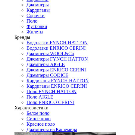
Джемперы
Кардиганы
Сорочки
Поло
Футболки
Жилеты
Бренды
Водолазки FYNCH HATTON
Водолазки ENRICO CERINI
Джемперы WOOL&Co
Джемперы FYNCH HATTON
Джемперы AIGLE
Джемперы ENRICO CERINI
Джемперы CODICE
Кардиганы FYNCH HATTON
Кардиганы ENRICO CERINI
Поло FYNCH HATTON
Поло AIGLE
Поло ENRICO CERINI
Характеристики
Белое поло
Синее поло
Красное поло
Джемперы из Кашемира