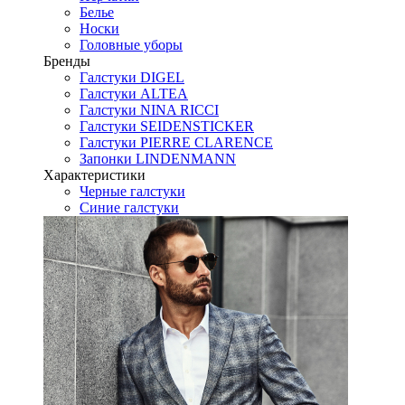
Белье
Носки
Головные уборы
Бренды
Галстуки DIGEL
Галстуки ALTEA
Галстуки NINA RICCI
Галстуки SEIDENSTICKER
Галстуки PIERRE CLARENCE
Запонки LINDENMANN
Характеристики
Черные галстуки
Синие галстуки