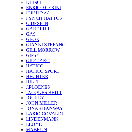
DL1961
ENRICO CERINI
FORTEZZA
FYNCH HATTON
G DESIGN
GARDEUR
GAS
GEOX
GIANNI STEFANO
GILL MORROW
GIPSY
GIUGIARO
HATICO
HATICO SPORT
HECHTER
HILTL
J.PLOENES
JAСQUES BRITT
JOCKEY
JOHN MILLER
JONAS HANWAY
LARIO COVALDI
LINDENMANN
LLOYD
MABRUN