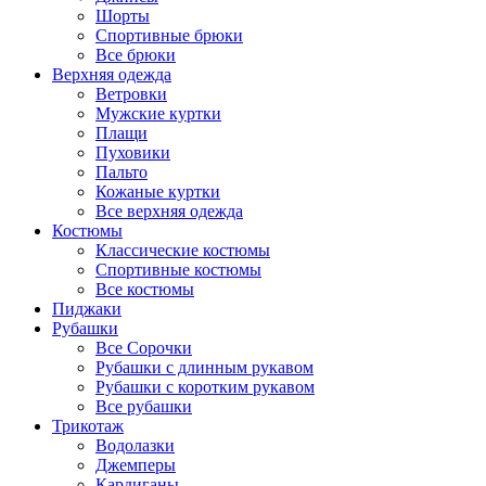
Шорты
Спортивные брюки
Все брюки
Верхняя одежда
Ветровки
Мужские куртки
Плащи
Пуховики
Пальто
Кожаные куртки
Все верхняя одежда
Костюмы
Классические костюмы
Спортивные костюмы
Все костюмы
Пиджаки
Рубашки
Все Сорочки
Рубашки с длинным рукавом
Рубашки с коротким рукавом
Все рубашки
Трикотаж
Водолазки
Джемперы
Кардиганы