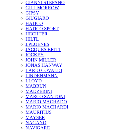
GIANNI STEFANO
GILL MORROW
GIPSY
GIUGIARO
HATICO
HATICO SPORT
HECHTER
HILTL
J.PLOENES
JAСQUES BRITT
JOCKEY
JOHN MILLER
JONAS HANWAY
LARIO COVALDI
LINDENMANN
LLOYD
MABRUN
MADZERINI
MARCO SANTONI
MARIO MACHADO
MARIO MACHARDI
MAURITIUS
MAYSER
NAGANO
NAVIGARE