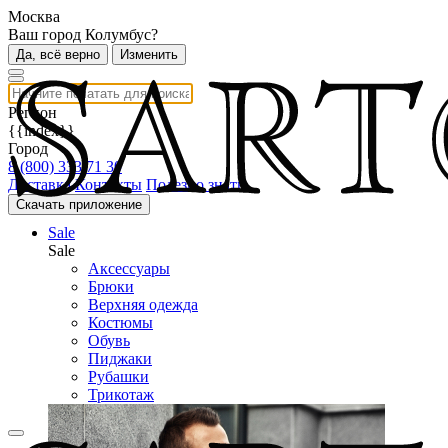
Москва
Ваш город Колумбус?
Да, всё верно
Изменить
Регион
{{index}}
Город
8 (800) 333 71 30
Доставка
Контакты
Полезно знать
Скачать приложение
Sale
Sale
Аксессуары
Брюки
Верхняя одежда
Костюмы
Обувь
Пиджаки
Рубашки
Трикотаж