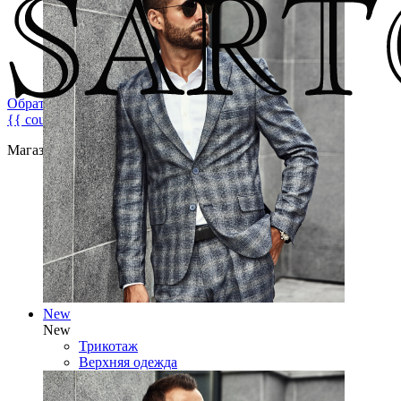
Обратная связь
{{ count }}
Магазин брендовой мужской одежды
New
New
Трикотаж
Верхняя одежда