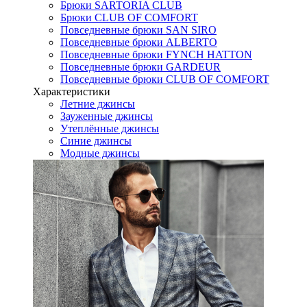
Брюки SARTORIA CLUB
Брюки CLUB OF COMFORT
Повседневные брюки SAN SIRO
Повседневные брюки ALBERTO
Повседневные брюки FYNCH HATTON
Повседневные брюки GARDEUR
Повседневные брюки CLUB OF COMFORT
Характеристики
Летние джинсы
Зауженные джинсы
Утеплённые джинсы
Синие джинсы
Модные джинсы