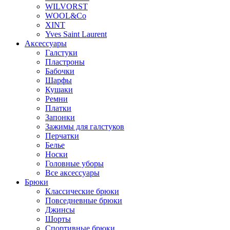
WILVORST
WOOL&Co
XINT
Yves Saint Laurent
Аксессуары
Галстуки
Пластроны
Бабочки
Шарфы
Кушаки
Ремни
Платки
Запонки
Зажимы для галстуков
Перчатки
Белье
Носки
Головные уборы
Все аксессуары
Брюки
Классические брюки
Повседневные брюки
Джинсы
Шорты
Спортивные брюки