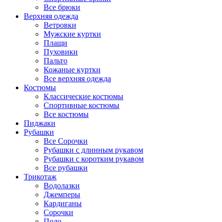
Все брюки
Верхняя одежда
Ветровки
Мужские куртки
Плащи
Пуховики
Пальто
Кожаные куртки
Все верхняя одежда
Костюмы
Классические костюмы
Спортивные костюмы
Все костюмы
Пиджаки
Рубашки
Все Сорочки
Рубашки с длинным рукавом
Рубашки с коротким рукавом
Все рубашки
Трикотаж
Водолазки
Джемперы
Кардиганы
Сорочки
Поло