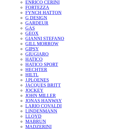
ENRICO CERINI
FORTEZZA
FYNCH HATTON
G DESIGN
GARDEUR
GAS
GEOX
GIANNI STEFANO
GILL MORROW
GIPSY
GIUGIARO
HATICO
HATICO SPORT
HECHTER
HILTL
J.PLOENES
JAСQUES BRITT
JOCKEY
JOHN MILLER
JONAS HANWAY
LARIO COVALDI
LINDENMANN
LLOYD
MABRUN
MADZERINI