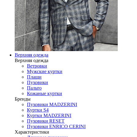
Верхняя одежда
Верхняя одежда
Ветровки
Мужские куртки
Плащи
Пуховики
Пальто
Кожаные куртки
Бренды
Пуховики MADZERINI
Куртки S4
Куртки MADZERINI
Пуховики RESET
Пуховики ENRICO CERINI
Характеристики