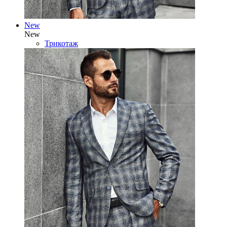
New
New
Трикотаж