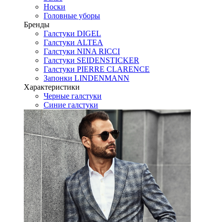
Носки
Головные уборы
Бренды
Галстуки DIGEL
Галстуки ALTEA
Галстуки NINA RICCI
Галстуки SEIDENSTICKER
Галстуки PIERRE CLARENCE
Запонки LINDENMANN
Характеристики
Черные галстуки
Синие галстуки