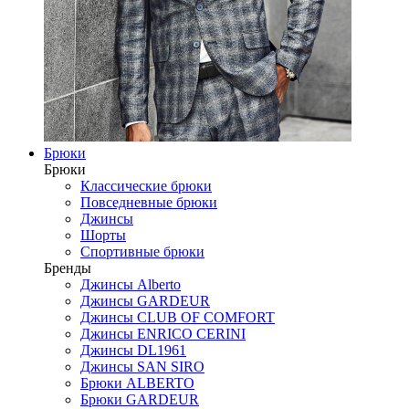
Брюки
Брюки
Классические брюки
Повседневные брюки
Джинсы
Шорты
Спортивные брюки
Бренды
Джинсы Alberto
Джинсы GARDEUR
Джинсы CLUB OF COMFORT
Джинсы ENRICO CERINI
Джинсы DL1961
Джинсы SAN SIRO
Брюки ALBERTO
Брюки GARDEUR