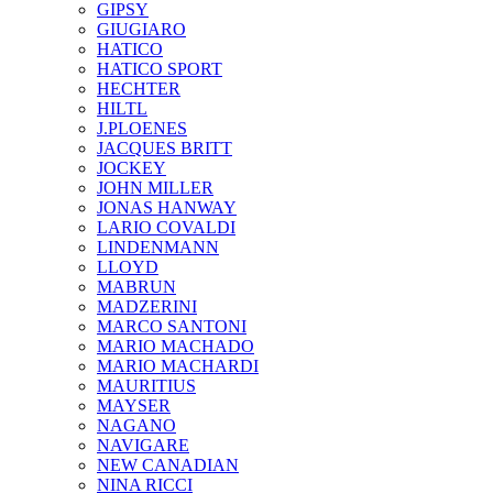
GIPSY
GIUGIARO
HATICO
HATICO SPORT
HECHTER
HILTL
J.PLOENES
JAСQUES BRITT
JOCKEY
JOHN MILLER
JONAS HANWAY
LARIO COVALDI
LINDENMANN
LLOYD
MABRUN
MADZERINI
MARCO SANTONI
MARIO MACHADO
MARIO MACHARDI
MAURITIUS
MAYSER
NAGANO
NAVIGARE
NEW CANADIAN
NINA RICCI