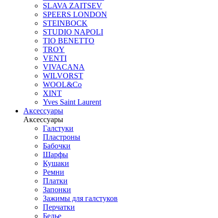
SLAVA ZAITSEV
SPEERS LONDON
STEINBOCK
STUDIO NAPOLI
TIO BENETTO
TROY
VENTI
VIVACANA
WILVORST
WOOL&Co
XINT
Yves Saint Laurent
Аксессуары
Аксессуары
Галстуки
Пластроны
Бабочки
Шарфы
Кушаки
Ремни
Платки
Запонки
Зажимы для галстуков
Перчатки
Белье