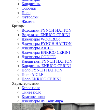
Кардиганы
Сорочки
Поло
Футболки
Жилеты
Бренды
Водолазки FYNCH HATTON
Водолазки ENRICO CERINI
Джемперы WOOL&Co
Джемперы FYNCH HATTON
Джемперы AIGLE
Джемперы ENRICO CERINI
Джемперы CODICE
Кардиганы FYNCH HATTON
Кардиганы ENRICO CERINI
Поло FYNCH HATTON
Поло AIGLE
Поло ENRICO CERINI
Характеристики
Белое поло
Синее поло
Красное поло
Джемперы из Кашемира