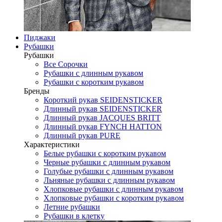
Пиджаки
Рубашки
Рубашки
Все Сорочки
Рубашки с длинным рукавом
Рубашки с коротким рукавом
Бренды
Короткий рукав SEIDENSTICKER
Длинный рукав SEIDENSTICKER
Длинный рукав JAСQUES BRITT
Длинный рукав FYNCH HATTON
Длинный рукав PURE
Характеристики
Белые рубашки с коротким рукавом
Черные рубашки с длинным рукавом
Голубые рубашки с длинным рукавом
Льняные рубашки с длинным рукавом
Хлопковые рубашки с длинным рукавом
Хлопковые рубашки с коротким рукавом
Летние рубашки
Рубашки в клетку