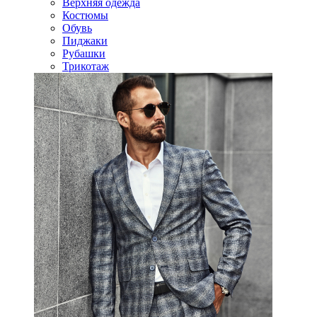
Верхняя одежда
Костюмы
Обувь
Пиджаки
Рубашки
Трикотаж