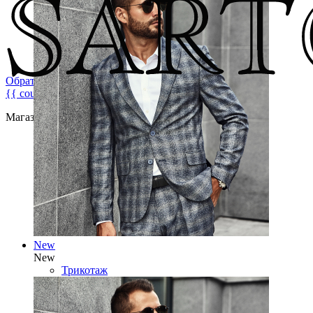
Обратная связь
{{ count }}
Магазин брендовой мужской одежды
New
New
Трикотаж