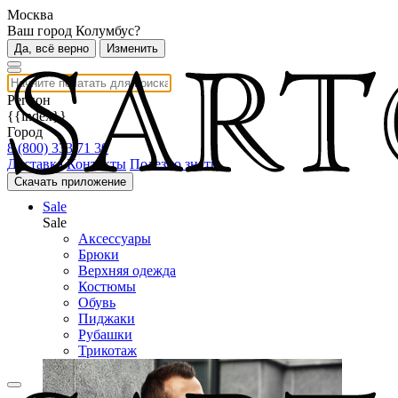
Москва
Ваш город Колумбус?
Да, всё верно
Изменить
Регион
{{index}}
Город
8 (800) 333 71 30
Доставка
Контакты
Полезно знать
Скачать приложение
Sale
Sale
Аксессуары
Брюки
Верхняя одежда
Костюмы
Обувь
Пиджаки
Рубашки
Трикотаж