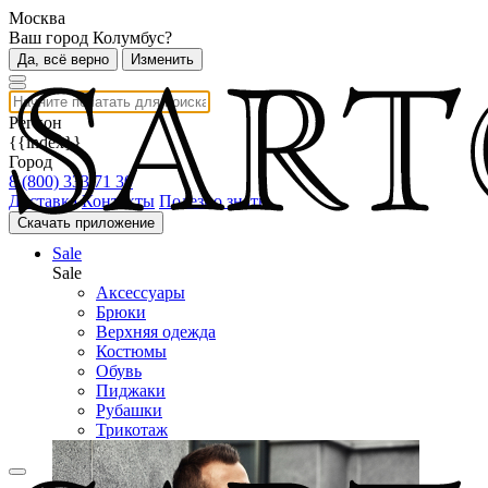
Москва
Ваш город Колумбус?
Да, всё верно
Изменить
Регион
{{index}}
Город
8 (800) 333 71 30
Доставка
Контакты
Полезно знать
Скачать приложение
Sale
Sale
Аксессуары
Брюки
Верхняя одежда
Костюмы
Обувь
Пиджаки
Рубашки
Трикотаж