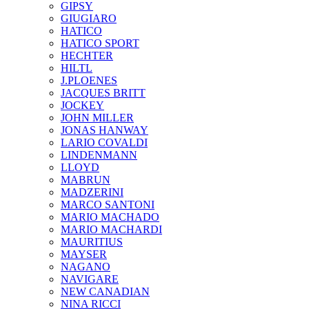
GIPSY
GIUGIARO
HATICO
HATICO SPORT
HECHTER
HILTL
J.PLOENES
JAСQUES BRITT
JOCKEY
JOHN MILLER
JONAS HANWAY
LARIO COVALDI
LINDENMANN
LLOYD
MABRUN
MADZERINI
MARCO SANTONI
MARIO MACHADO
MARIO MACHARDI
MAURITIUS
MAYSER
NAGANO
NAVIGARE
NEW CANADIAN
NINA RICCI