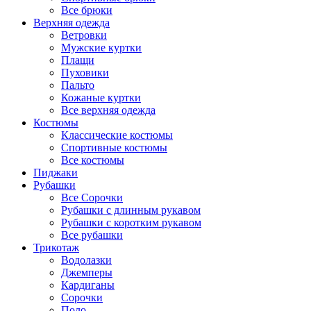
Все брюки
Верхняя одежда
Ветровки
Мужские куртки
Плащи
Пуховики
Пальто
Кожаные куртки
Все верхняя одежда
Костюмы
Классические костюмы
Спортивные костюмы
Все костюмы
Пиджаки
Рубашки
Все Сорочки
Рубашки с длинным рукавом
Рубашки с коротким рукавом
Все рубашки
Трикотаж
Водолазки
Джемперы
Кардиганы
Сорочки
Поло