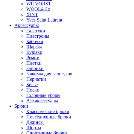
WILVORST
WOOL&Co
XINT
Yves Saint Laurent
Аксессуары
Галстуки
Пластроны
Бабочки
Шарфы
Кушаки
Ремни
Платки
Запонки
Зажимы для галстуков
Перчатки
Белье
Носки
Головные уборы
Все аксессуары
Брюки
Классические брюки
Повседневные брюки
Джинсы
Шорты
Спортивные брюки