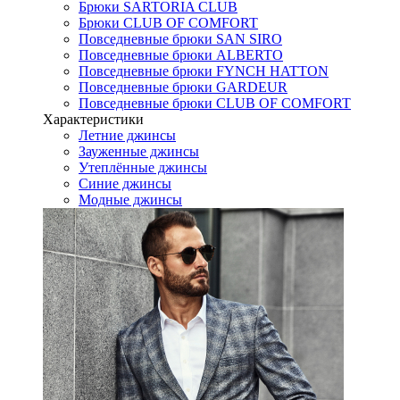
Брюки SARTORIA CLUB
Брюки CLUB OF COMFORT
Повседневные брюки SAN SIRO
Повседневные брюки ALBERTO
Повседневные брюки FYNCH HATTON
Повседневные брюки GARDEUR
Повседневные брюки CLUB OF COMFORT
Характеристики
Летние джинсы
Зауженные джинсы
Утеплённые джинсы
Синие джинсы
Модные джинсы