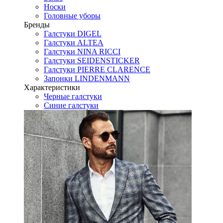
Носки
Головные уборы
Бренды
Галстуки DIGEL
Галстуки ALTEA
Галстуки NINA RICCI
Галстуки SEIDENSTICKER
Галстуки PIERRE CLARENCE
Запонки LINDENMANN
Характеристики
Черные галстуки
Синие галстуки