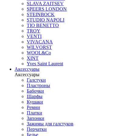
SLAVA ZAITSEV
SPEERS LONDON
STEINBOCK
STUDIO NAPOLI
TIO BENETTO
TROY
VENTI
VIVACANA
WILVORST
WOOL&Co
XINT
Yves Saint Laurent
Аксессуары
Аксессуары
Галстуки
Пластроны
Бабочки
Шарфы
Кушаки
Ремни
Платки
Запонки
Зажимы для галстуков
Перчатки
Белье