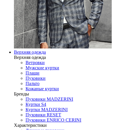
Верхняя одежда
Верхняя одежда
Ветровки
Мужские куртки
Плащи
Пуховики
Пальто
Кожаные куртки
Бренды
Пуховики MADZERINI
Куртки S4
Куртки MADZERINI
Пуховики RESET
Пуховики ENRICO CERINI
Характеристики