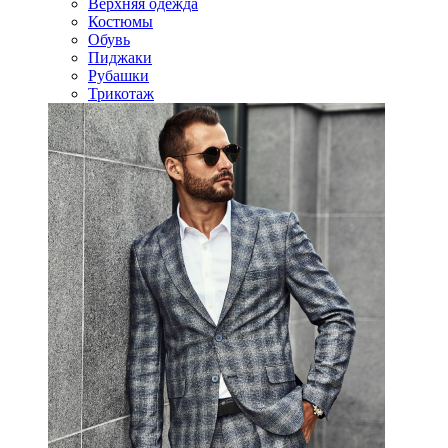
Верхняя одежда
Костюмы
Обувь
Пиджаки
Рубашки
Трикотаж