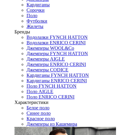
Кардиганы
Сорочки
Поло
Футболки
Жилеты
Бренды
Водолазки FYNCH HATTON
Водолазки ENRICO CERINI
Джемперы WOOL&Co
Джемперы FYNCH HATTON
Джемперы AIGLE
Джемперы ENRICO CERINI
Джемперы CODICE
Кардиганы FYNCH HATTON
Кардиганы ENRICO CERINI
Поло FYNCH HATTON
Поло AIGLE
Поло ENRICO CERINI
Характеристики
Белое поло
Синее поло
Красное поло
Джемперы из Кашемира