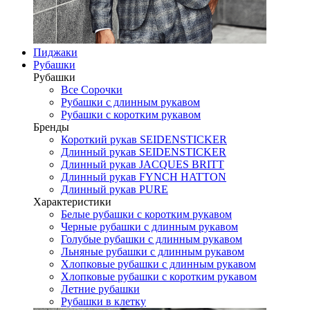
Пиджаки
Рубашки
Рубашки
Все Сорочки
Рубашки с длинным рукавом
Рубашки с коротким рукавом
Бренды
Короткий рукав SEIDENSTICKER
Длинный рукав SEIDENSTICKER
Длинный рукав JAСQUES BRITT
Длинный рукав FYNCH HATTON
Длинный рукав PURE
Характеристики
Белые рубашки с коротким рукавом
Черные рубашки с длинным рукавом
Голубые рубашки с длинным рукавом
Льняные рубашки с длинным рукавом
Хлопковые рубашки с длинным рукавом
Хлопковые рубашки с коротким рукавом
Летние рубашки
Рубашки в клетку