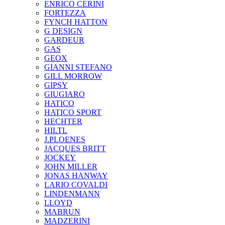
ENRICO CERINI
FORTEZZA
FYNCH HATTON
G DESIGN
GARDEUR
GAS
GEOX
GIANNI STEFANO
GILL MORROW
GIPSY
GIUGIARO
HATICO
HATICO SPORT
HECHTER
HILTL
J.PLOENES
JAСQUES BRITT
JOCKEY
JOHN MILLER
JONAS HANWAY
LARIO COVALDI
LINDENMANN
LLOYD
MABRUN
MADZERINI