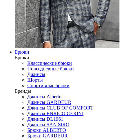
Брюки
Брюки
Классические брюки
Повседневные брюки
Джинсы
Шорты
Спортивные брюки
Бренды
Джинсы Alberto
Джинсы GARDEUR
Джинсы CLUB OF COMFORT
Джинсы ENRICO CERINI
Джинсы DL1961
Джинсы SAN SIRO
Брюки ALBERTO
Брюки GARDEUR