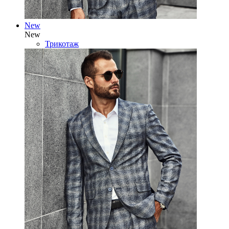
New
New
Трикотаж