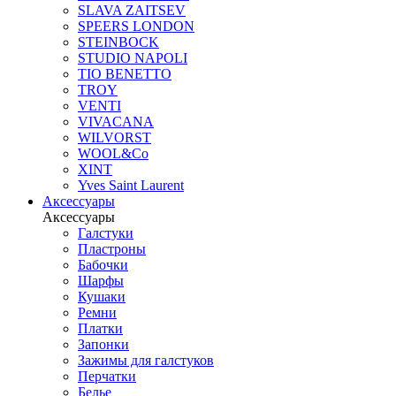
SLAVA ZAITSEV
SPEERS LONDON
STEINBOCK
STUDIO NAPOLI
TIO BENETTO
TROY
VENTI
VIVACANA
WILVORST
WOOL&Co
XINT
Yves Saint Laurent
Аксессуары
Аксессуары
Галстуки
Пластроны
Бабочки
Шарфы
Кушаки
Ремни
Платки
Запонки
Зажимы для галстуков
Перчатки
Белье