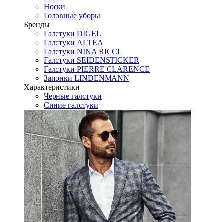
Носки
Головные уборы
Бренды
Галстуки DIGEL
Галстуки ALTEA
Галстуки NINA RICCI
Галстуки SEIDENSTICKER
Галстуки PIERRE CLARENCE
Запонки LINDENMANN
Характеристики
Черные галстуки
Синие галстуки