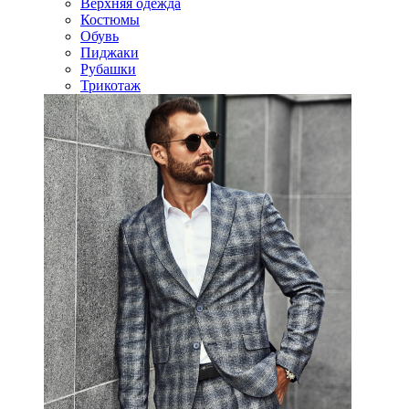
Верхняя одежда
Костюмы
Обувь
Пиджаки
Рубашки
Трикотаж