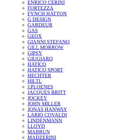
ENRICO CERINI
FORTEZZA
FYNCH HATTON
G DESIGN
GARDEUR
GAS
GEOX
GIANNI STEFANO
GILL MORROW
GIPSY
GIUGIARO
HATICO
HATICO SPORT
HECHTER
HILTL
J.PLOENES
JAСQUES BRITT
JOCKEY
JOHN MILLER
JONAS HANWAY
LARIO COVALDI
LINDENMANN
LLOYD
MABRUN
MADZERINI