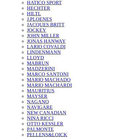
HATICO SPORT
HECHTER
HILTL
J.PLOENES
JAСQUES BRITT
JOCKEY
JOHN MILLER
JONAS HANWAY
LARIO COVALDI
LINDENMANN
LLOYD
MABRUN
MADZERINI
MARCO SANTONI
MARIO MACHADO
MARIO MACHARDI
MAURITIUS
MAYSER
NAGANO
NAVIGARE
NEW CANADIAN
NINA RICCI
OTTO KESSLER
PALMONTE
PELLENS&LOICK