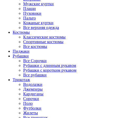
Мужские куртки
Плащи
Пуховики
Пальто
Кожаные куртки
Все верхняя одежда
Костюмы
Классические костюмы
Спортивные костюмы
Все костюмы
Пиджаки
Рубашки
Все Сорочки
Рубашки с длинным рукавом
Рубашки с коротким рукавом
Все рубашки
Трикотаж
Водолазки
Джемперы
Кардиганы
Сорочки
Поло
Футболки
Жилеты
Все трикотаж