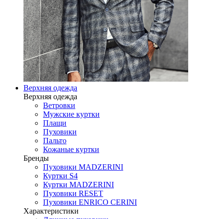
Верхняя одежда
Верхняя одежда
Ветровки
Мужские куртки
Плащи
Пуховики
Пальто
Кожаные куртки
Бренды
Пуховики MADZERINI
Куртки S4
Куртки MADZERINI
Пуховики RESET
Пуховики ENRICO CERINI
Характеристики