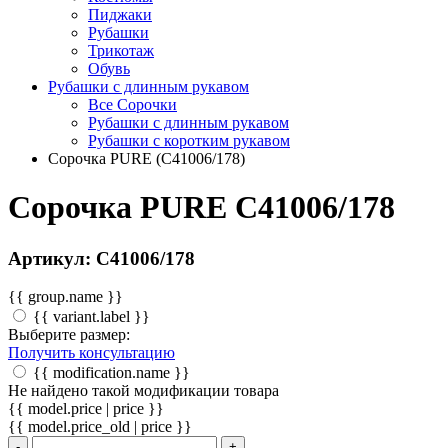
Пиджаки
Рубашки
Трикотаж
Обувь
Рубашки с длинным рукавом
Все Сорочки
Рубашки с длинным рукавом
Рубашки с коротким рукавом
Сорочка PURE (C41006/178)
Сорочка PURE C41006/178
Артикул: C41006/178
{{ group.name }}
{{ variant.label }}
Выберите размер:
Получить консультацию
{{ modification.name }}
Не найдено такой модификации товара
{{ model.price | price }}
{{ model.price_old | price }}
-
+