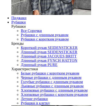
Пиджаки
Рубашки
Рубашки
Все Сорочки
Рубашки с длинным рукавом
Рубашки с коротким рукавом
Бренды
Короткий рукав SEIDENSTICKER
Длинный рукав SEIDENSTICKER
Длинный рукав JAСQUES BRITT
Длинный рукав FYNCH HATTON
Длинный рукав PURE
Характеристики
Белые рубашки с коротким рукавом
Черные рубашки с длинным рукавом
Голубые рубашки с длинным рукавом
Льняные рубашки с длинным рукавом
Хлопковые рубашки с длинным рукавом
Хлопковые рубашки с коротким рукавом
Летние рубашки
Рубашки в клетку