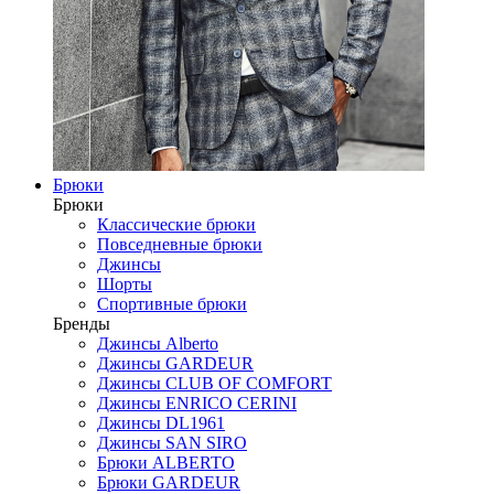
Брюки
Брюки
Классические брюки
Повседневные брюки
Джинсы
Шорты
Спортивные брюки
Бренды
Джинсы Alberto
Джинсы GARDEUR
Джинсы CLUB OF COMFORT
Джинсы ENRICO CERINI
Джинсы DL1961
Джинсы SAN SIRO
Брюки ALBERTO
Брюки GARDEUR