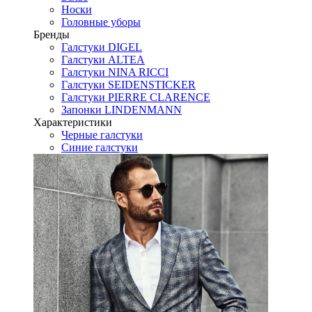
Носки
Головные уборы
Бренды
Галстуки DIGEL
Галстуки ALTEA
Галстуки NINA RICCI
Галстуки SEIDENSTICKER
Галстуки PIERRE CLARENCE
Запонки LINDENMANN
Характеристики
Черные галстуки
Синие галстуки