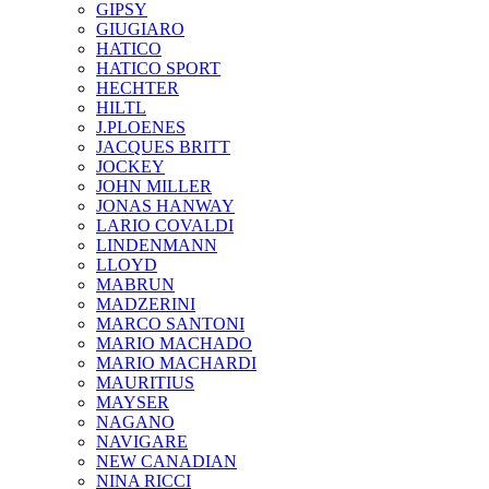
GIPSY
GIUGIARO
HATICO
HATICO SPORT
HECHTER
HILTL
J.PLOENES
JAСQUES BRITT
JOCKEY
JOHN MILLER
JONAS HANWAY
LARIO COVALDI
LINDENMANN
LLOYD
MABRUN
MADZERINI
MARCO SANTONI
MARIO MACHADO
MARIO MACHARDI
MAURITIUS
MAYSER
NAGANO
NAVIGARE
NEW CANADIAN
NINA RICCI