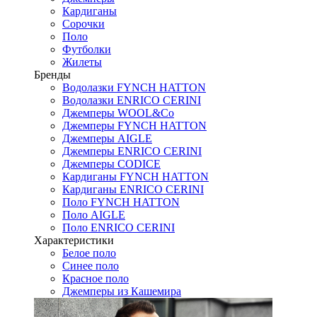
Кардиганы
Сорочки
Поло
Футболки
Жилеты
Бренды
Водолазки FYNCH HATTON
Водолазки ENRICO CERINI
Джемперы WOOL&Co
Джемперы FYNCH HATTON
Джемперы AIGLE
Джемперы ENRICO CERINI
Джемперы CODICE
Кардиганы FYNCH HATTON
Кардиганы ENRICO CERINI
Поло FYNCH HATTON
Поло AIGLE
Поло ENRICO CERINI
Характеристики
Белое поло
Синее поло
Красное поло
Джемперы из Кашемира