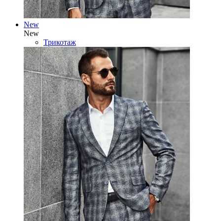
New
New
Трикотаж