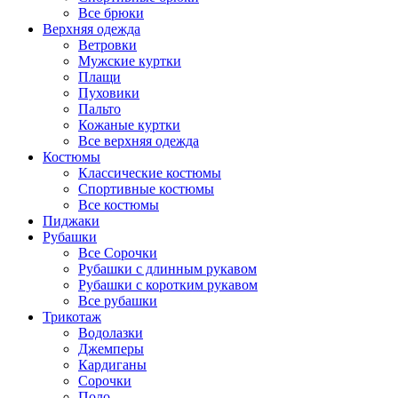
Все брюки
Верхняя одежда
Ветровки
Мужские куртки
Плащи
Пуховики
Пальто
Кожаные куртки
Все верхняя одежда
Костюмы
Классические костюмы
Спортивные костюмы
Все костюмы
Пиджаки
Рубашки
Все Сорочки
Рубашки с длинным рукавом
Рубашки с коротким рукавом
Все рубашки
Трикотаж
Водолазки
Джемперы
Кардиганы
Сорочки
Поло