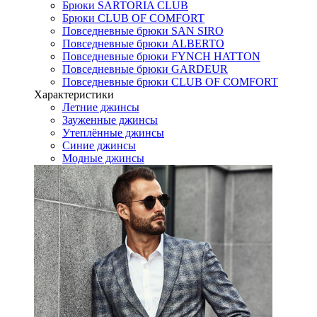
Брюки SARTORIA CLUB
Брюки CLUB OF COMFORT
Повседневные брюки SAN SIRO
Повседневные брюки ALBERTO
Повседневные брюки FYNCH HATTON
Повседневные брюки GARDEUR
Повседневные брюки CLUB OF COMFORT
Характеристики
Летние джинсы
Зауженные джинсы
Утеплённые джинсы
Синие джинсы
Модные джинсы