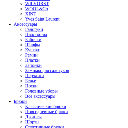
WILVORST
WOOL&Co
XINT
Yves Saint Laurent
Аксессуары
Галстуки
Пластроны
Бабочки
Шарфы
Кушаки
Ремни
Платки
Запонки
Зажимы для галстуков
Перчатки
Белье
Носки
Головные уборы
Все аксессуары
Брюки
Классические брюки
Повседневные брюки
Джинсы
Шорты
Спортивные брюки