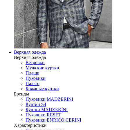
Верхняя одежда
Верхняя одежда
Ветровки
Мужские куртки
Плащи
Пуховики
Пальто
Кожаные куртки
Бренды
Пуховики MADZERINI
Куртки S4
Куртки MADZERINI
Пуховики RESET
Пуховики ENRICO CERINI
Характеристики