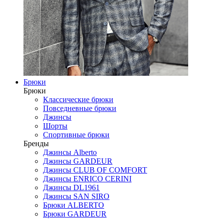
Брюки
Брюки
Классические брюки
Повседневные брюки
Джинсы
Шорты
Спортивные брюки
Бренды
Джинсы Alberto
Джинсы GARDEUR
Джинсы CLUB OF COMFORT
Джинсы ENRICO CERINI
Джинсы DL1961
Джинсы SAN SIRO
Брюки ALBERTO
Брюки GARDEUR