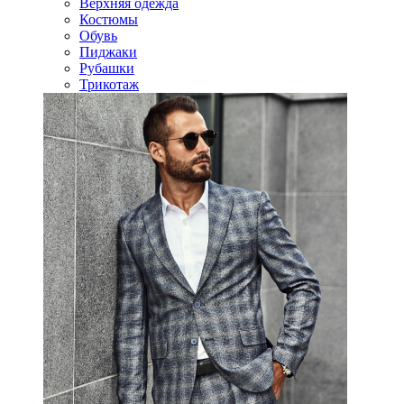
Верхняя одежда
Костюмы
Обувь
Пиджаки
Рубашки
Трикотаж