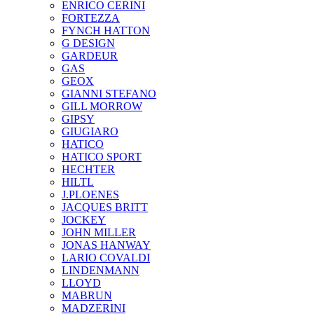
ENRICO CERINI
FORTEZZA
FYNCH HATTON
G DESIGN
GARDEUR
GAS
GEOX
GIANNI STEFANO
GILL MORROW
GIPSY
GIUGIARO
HATICO
HATICO SPORT
HECHTER
HILTL
J.PLOENES
JAСQUES BRITT
JOCKEY
JOHN MILLER
JONAS HANWAY
LARIO COVALDI
LINDENMANN
LLOYD
MABRUN
MADZERINI