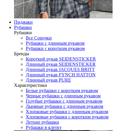
Пиджаки
Рубашки
Рубашки
Все Сорочки
Рубашки с длинным рукавом
Рубашки с коротким рукавом
Бренды
Короткий рукав SEIDENSTICKER
Длинный рукав SEIDENSTICKER
Длинный рукав JAСQUES BRITT
Длинный рукав FYNCH HATTON
Длинный рукав PURE
Характеристики
Белые рубашки с коротким рукавом
Черные рубашки с длинным рукавом
Голубые рубашки с длинным рукавом
Льняные рубашки с длинным рукавом
Хлопковые рубашки с длинным рукавом
Хлопковые рубашки с коротким рукавом
Летние рубашки
Рубашки в клетку