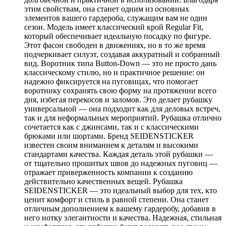
этим свойствам, она станет одним из основных
элементов вашего гардероба, служащим вам не один
сезон. Модель имеет классический крой Regular Fit,
который обеспечивает идеальную посадку по фигуре.
Этот фасон свободен в движениях, но в то же время
подчеркивает силуэт, создавая аккуратный и собранный
вид. Воротник типа Button-Down — это не просто дань
классическому стилю, но и практичное решение: он
надежно фиксируется на пуговицах, что помогает
воротнику сохранять свою форму на протяжении всего
дня, избегая перекосов и заломов. Это делает рубашку
универсальной — она подходит как для деловых встреч,
так и для неформальных мероприятий. Рубашка отлично
сочетается как с джинсами, так и с классическими
брюками или шортами. Бренд SEIDENSTICKER
известен своим вниманием к деталям и высокими
стандартами качества. Каждая деталь этой рубашки —
от тщательно прошитых швов до надежных пуговиц —
отражает приверженность компании к созданию
действительно качественных вещей. Рубашка
SEIDENSTICKER — это идеальный выбор для тех, кто
ценит комфорт и стиль в равной степени. Она станет
отличным дополнением к вашему гардеробу, добавив в
него нотку элегантности и качества. Надежная, стильная