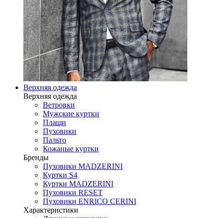
Верхняя одежда
Верхняя одежда
Ветровки
Мужские куртки
Плащи
Пуховики
Пальто
Кожаные куртки
Бренды
Пуховики MADZERINI
Куртки S4
Куртки MADZERINI
Пуховики RESET
Пуховики ENRICO CERINI
Характеристики