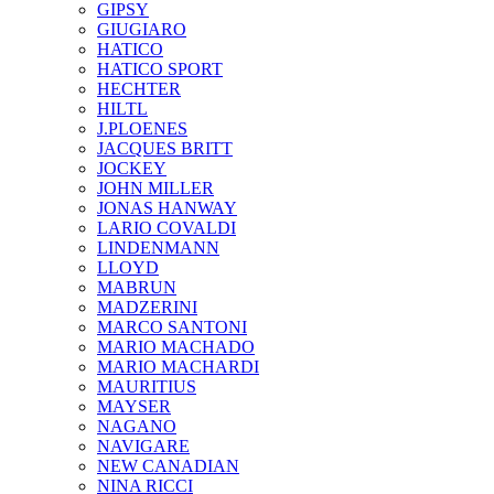
GIPSY
GIUGIARO
HATICO
HATICO SPORT
HECHTER
HILTL
J.PLOENES
JAСQUES BRITT
JOCKEY
JOHN MILLER
JONAS HANWAY
LARIO COVALDI
LINDENMANN
LLOYD
MABRUN
MADZERINI
MARCO SANTONI
MARIO MACHADO
MARIO MACHARDI
MAURITIUS
MAYSER
NAGANO
NAVIGARE
NEW CANADIAN
NINA RICCI