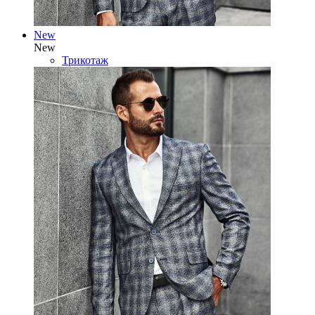
New
New
Трикотаж