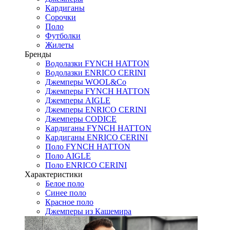
Кардиганы
Сорочки
Поло
Футболки
Жилеты
Бренды
Водолазки FYNCH HATTON
Водолазки ENRICO CERINI
Джемперы WOOL&Co
Джемперы FYNCH HATTON
Джемперы AIGLE
Джемперы ENRICO CERINI
Джемперы CODICE
Кардиганы FYNCH HATTON
Кардиганы ENRICO CERINI
Поло FYNCH HATTON
Поло AIGLE
Поло ENRICO CERINI
Характеристики
Белое поло
Синее поло
Красное поло
Джемперы из Кашемира