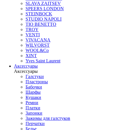
SLAVA ZAITSEV
SPEERS LONDON
STEINBOCK
STUDIO NAPOLI
TIO BENETTO
TROY
VENTI
VIVACANA
WILVORST
WOOL&Co
XINT
Yves Saint Laurent
Аксессуары
Аксессуары
Галстуки
Пластроны
Бабочки
Шарфы
Кушаки
Ремни
Платки
Запонки
Зажимы для галстуков
Перчатки
Белье