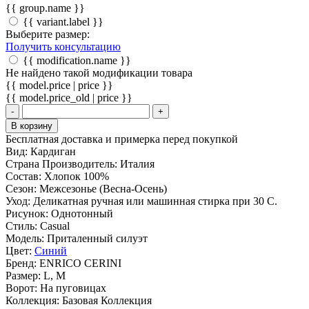
{{ group.name }}
{{ variant.label }}
Выберите размер:
Получить консультацию
{{ modification.name }}
Не найдено такой модификации товара
{{ model.price | price }}
{{ model.price_old | price }}
-
+
В корзину
Бесплатная доставка и примерка перед покупкой
Вид:
Кардиган
Страна Производитель:
Италия
Состав:
Хлопок 100%
Сезон:
Межсезонье (Весна-Осень)
Уход:
Деликатная ручная или машинная стирка при 30 С.
Рисунок:
Однотонный
Стиль:
Casual
Модель:
Приталенный силуэт
Цвет:
Синий
Бренд:
ENRICO CERINI
Размер:
L, M
Ворот:
На пуговицах
Коллекция:
Базовая Коллекция