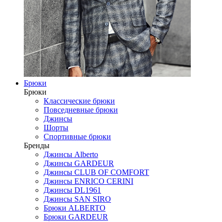
Брюки
Брюки
Классические брюки
Повседневные брюки
Джинсы
Шорты
Спортивные брюки
Бренды
Джинсы Alberto
Джинсы GARDEUR
Джинсы CLUB OF COMFORT
Джинсы ENRICO CERINI
Джинсы DL1961
Джинсы SAN SIRO
Брюки ALBERTO
Брюки GARDEUR