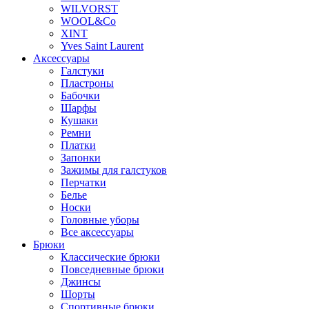
WILVORST
WOOL&Co
XINT
Yves Saint Laurent
Аксессуары
Галстуки
Пластроны
Бабочки
Шарфы
Кушаки
Ремни
Платки
Запонки
Зажимы для галстуков
Перчатки
Белье
Носки
Головные уборы
Все аксессуары
Брюки
Классические брюки
Повседневные брюки
Джинсы
Шорты
Спортивные брюки