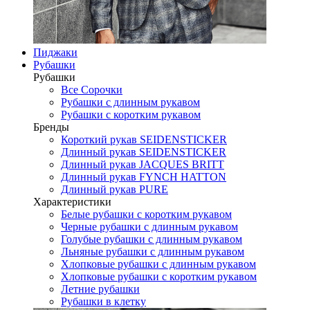
Пиджаки
Рубашки
Рубашки
Все Сорочки
Рубашки с длинным рукавом
Рубашки с коротким рукавом
Бренды
Короткий рукав SEIDENSTICKER
Длинный рукав SEIDENSTICKER
Длинный рукав JAСQUES BRITT
Длинный рукав FYNCH HATTON
Длинный рукав PURE
Характеристики
Белые рубашки с коротким рукавом
Черные рубашки с длинным рукавом
Голубые рубашки с длинным рукавом
Льняные рубашки с длинным рукавом
Хлопковые рубашки с длинным рукавом
Хлопковые рубашки с коротким рукавом
Летние рубашки
Рубашки в клетку