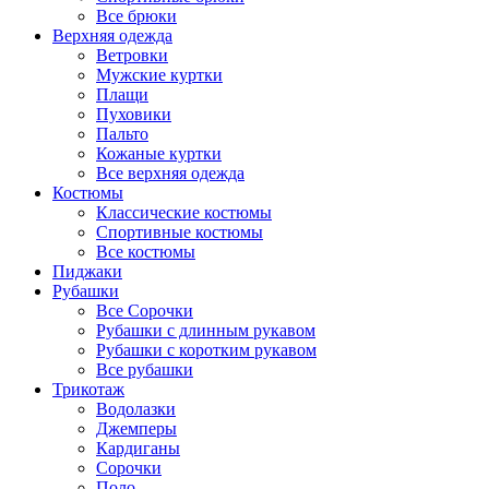
Все брюки
Верхняя одежда
Ветровки
Мужские куртки
Плащи
Пуховики
Пальто
Кожаные куртки
Все верхняя одежда
Костюмы
Классические костюмы
Спортивные костюмы
Все костюмы
Пиджаки
Рубашки
Все Сорочки
Рубашки с длинным рукавом
Рубашки с коротким рукавом
Все рубашки
Трикотаж
Водолазки
Джемперы
Кардиганы
Сорочки
Поло