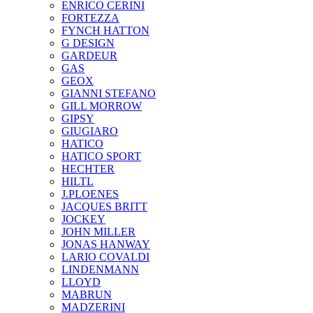
ENRICO CERINI
FORTEZZA
FYNCH HATTON
G DESIGN
GARDEUR
GAS
GEOX
GIANNI STEFANO
GILL MORROW
GIPSY
GIUGIARO
HATICO
HATICO SPORT
HECHTER
HILTL
J.PLOENES
JAСQUES BRITT
JOCKEY
JOHN MILLER
JONAS HANWAY
LARIO COVALDI
LINDENMANN
LLOYD
MABRUN
MADZERINI