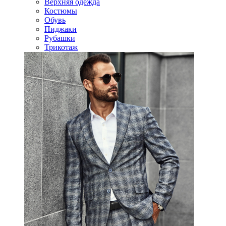
Верхняя одежда
Костюмы
Обувь
Пиджаки
Рубашки
Трикотаж