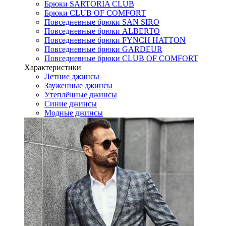
Брюки SARTORIA CLUB
Брюки CLUB OF COMFORT
Повседневные брюки SAN SIRO
Повседневные брюки ALBERTO
Повседневные брюки FYNCH HATTON
Повседневные брюки GARDEUR
Повседневные брюки CLUB OF COMFORT
Характеристики
Летние джинсы
Зауженные джинсы
Утеплённые джинсы
Синие джинсы
Модные джинсы