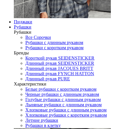
Пиджаки
Рубашки
Рубашки
Все Сорочки
Рубашки с длинным рукавом
Рубашки с коротким рукавом
Бренды
Короткий рукав SEIDENSTICKER
Длинный рукав SEIDENSTICKER
Длинный рукав JAСQUES BRITT
Длинный рукав FYNCH HATTON
Длинный рукав PURE
Характеристики
Белые рубашки с коротким рукавом
Черные рубашки с длинным рукавом
Голубые рубашки с длинным рукавом
Льняные рубашки с длинным рукавом
Хлопковые рубашки с длинным рукавом
Хлопковые рубашки с коротким рукавом
Летние рубашки
Рубашки в клетку