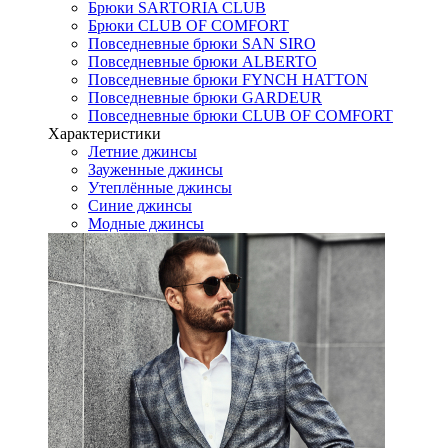
Брюки SARTORIA CLUB
Брюки CLUB OF COMFORT
Повседневные брюки SAN SIRO
Повседневные брюки ALBERTO
Повседневные брюки FYNCH HATTON
Повседневные брюки GARDEUR
Повседневные брюки CLUB OF COMFORT
Характеристики
Летние джинсы
Зауженные джинсы
Утеплённые джинсы
Синие джинсы
Модные джинсы