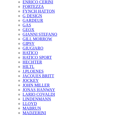
ENRICO CERINI
FORTEZZA
FYNCH HATTON
G DESIGN
GARDEUR
GAS
GEOX
GIANNI STEFANO
GILL MORROW
GIPSY
GIUGIARO
HATICO
HATICO SPORT
HECHTER
HILTL
J.PLOENES
JAСQUES BRITT
JOCKEY
JOHN MILLER
JONAS HANWAY
LARIO COVALDI
LINDENMANN
LLOYD
MABRUN
MADZERINI