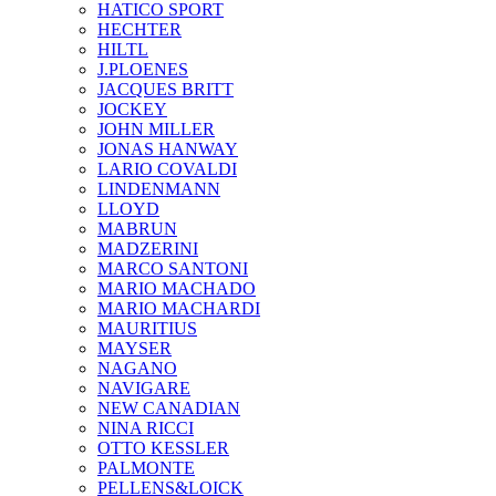
HATICO SPORT
HECHTER
HILTL
J.PLOENES
JAСQUES BRITT
JOCKEY
JOHN MILLER
JONAS HANWAY
LARIO COVALDI
LINDENMANN
LLOYD
MABRUN
MADZERINI
MARCO SANTONI
MARIO MACHADO
MARIO MACHARDI
MAURITIUS
MAYSER
NAGANO
NAVIGARE
NEW CANADIAN
NINA RICCI
OTTO KESSLER
PALMONTE
PELLENS&LOICK