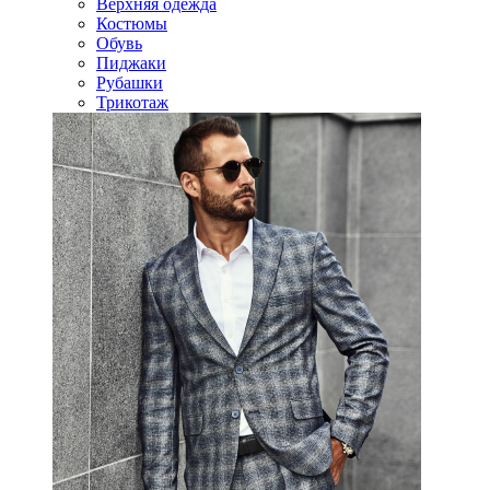
Верхняя одежда
Костюмы
Обувь
Пиджаки
Рубашки
Трикотаж