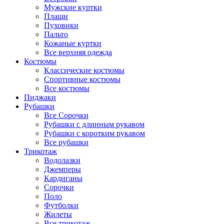
Мужские куртки
Плащи
Пуховики
Пальто
Кожаные куртки
Все верхняя одежда
Костюмы
Классические костюмы
Спортивные костюмы
Все костюмы
Пиджаки
Рубашки
Все Сорочки
Рубашки с длинным рукавом
Рубашки с коротким рукавом
Все рубашки
Трикотаж
Водолазки
Джемперы
Кардиганы
Сорочки
Поло
Футболки
Жилеты
Все трикотаж