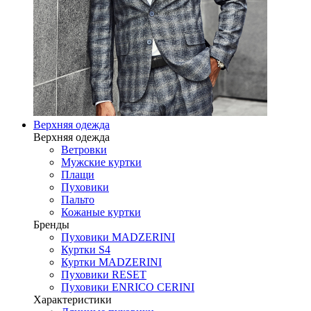
Верхняя одежда
Верхняя одежда
Ветровки
Мужские куртки
Плащи
Пуховики
Пальто
Кожаные куртки
Бренды
Пуховики MADZERINI
Куртки S4
Куртки MADZERINI
Пуховики RESET
Пуховики ENRICO CERINI
Характеристики