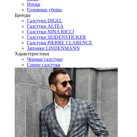
Носки
Головные уборы
Бренды
Галстуки DIGEL
Галстуки ALTEA
Галстуки NINA RICCI
Галстуки SEIDENSTICKER
Галстуки PIERRE CLARENCE
Запонки LINDENMANN
Характеристики
Черные галстуки
Синие галстуки