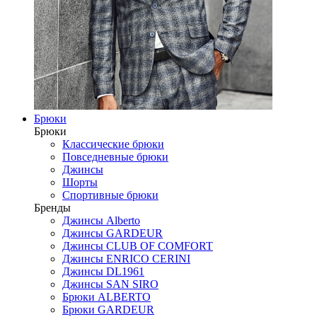
Брюки
Брюки
Классические брюки
Повседневные брюки
Джинсы
Шорты
Спортивные брюки
Бренды
Джинсы Alberto
Джинсы GARDEUR
Джинсы CLUB OF COMFORT
Джинсы ENRICO CERINI
Джинсы DL1961
Джинсы SAN SIRO
Брюки ALBERTO
Брюки GARDEUR