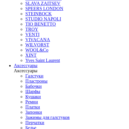
SLAVA ZAITSEV
SPEERS LONDON
STEINBOCK
STUDIO NAPOLI
TIO BENETTO
TROY
VENTI
VIVACANA
WILVORST
WOOL&Co
XINT
Yves Saint Laurent
Аксессуары
Аксессуары
Галстуки
Пластроны
Бабочки
Шарфы
Кушаки
Ремни
Платки
Запонки
Зажимы для галстуков
Перчатки
Белье