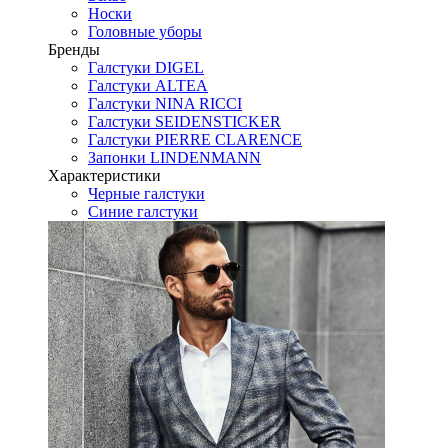
Носки
Головные уборы
Бренды
Галстуки DIGEL
Галстуки ALTEA
Галстуки NINA RICCI
Галстуки SEIDENSTICKER
Галстуки PIERRE CLARENCE
Запонки LINDENMANN
Характеристики
Черные галстуки
Синие галстуки