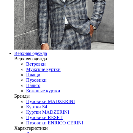
Верхняя одежда
Верхняя одежда
Ветровки
Мужские куртки
Плащи
Пуховики
Пальто
Кожаные куртки
Бренды
Пуховики MADZERINI
Куртки S4
Куртки MADZERINI
Пуховики RESET
Пуховики ENRICO CERINI
Характеристики