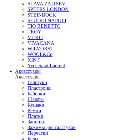
SLAVA ZAITSEV
SPEERS LONDON
STEINBOCK
STUDIO NAPOLI
TIO BENETTO
TROY
VENTI
VIVACANA
WILVORST
WOOL&Co
XINT
Yves Saint Laurent
Аксессуары
Аксессуары
Галстуки
Пластроны
Бабочки
Шарфы
Кушаки
Ремни
Платки
Запонки
Зажимы для галстуков
Перчатки
Белье