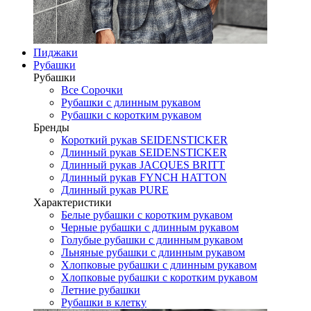
Пиджаки
Рубашки
Рубашки
Все Сорочки
Рубашки с длинным рукавом
Рубашки с коротким рукавом
Бренды
Короткий рукав SEIDENSTICKER
Длинный рукав SEIDENSTICKER
Длинный рукав JAСQUES BRITT
Длинный рукав FYNCH HATTON
Длинный рукав PURE
Характеристики
Белые рубашки с коротким рукавом
Черные рубашки с длинным рукавом
Голубые рубашки с длинным рукавом
Льняные рубашки с длинным рукавом
Хлопковые рубашки с длинным рукавом
Хлопковые рубашки с коротким рукавом
Летние рубашки
Рубашки в клетку