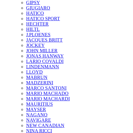
GIPSY
GIUGIARO
HATICO
HATICO SPORT
HECHTER
HILTL
J.PLOENES
JAСQUES BRITT
JOCKEY
JOHN MILLER
JONAS HANWAY
LARIO COVALDI
LINDENMANN
LLOYD
MABRUN
MADZERINI
MARCO SANTONI
MARIO MACHADO
MARIO MACHARDI
MAURITIUS
MAYSER
NAGANO
NAVIGARE
NEW CANADIAN
NINA RICCI