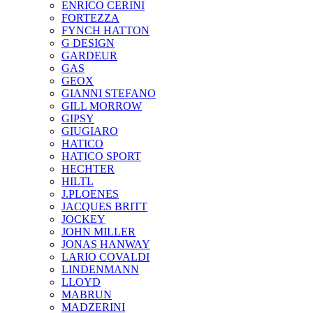
ENRICO CERINI
FORTEZZA
FYNCH HATTON
G DESIGN
GARDEUR
GAS
GEOX
GIANNI STEFANO
GILL MORROW
GIPSY
GIUGIARO
HATICO
HATICO SPORT
HECHTER
HILTL
J.PLOENES
JAСQUES BRITT
JOCKEY
JOHN MILLER
JONAS HANWAY
LARIO COVALDI
LINDENMANN
LLOYD
MABRUN
MADZERINI