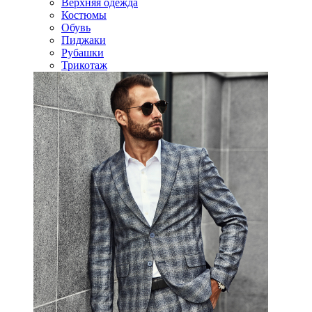
Верхняя одежда
Костюмы
Обувь
Пиджаки
Рубашки
Трикотаж