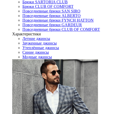
Брюки SARTORIA CLUB
Брюки CLUB OF COMFORT
Повседневные брюки SAN SIRO
Повседневные брюки ALBERTO
Повседневные брюки FYNCH HATTON
Повседневные брюки GARDEUR
Повседневные брюки CLUB OF COMFORT
Характеристики
Летние джинсы
Зауженные джинсы
Утеплённые джинсы
Синие джинсы
Модные джинсы