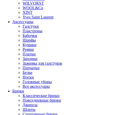
WILVORST
WOOL&Co
XINT
Yves Saint Laurent
Аксессуары
Галстуки
Пластроны
Бабочки
Шарфы
Кушаки
Ремни
Платки
Запонки
Зажимы для галстуков
Перчатки
Белье
Носки
Головные уборы
Все аксессуары
Брюки
Классические брюки
Повседневные брюки
Джинсы
Шорты
Спортивные брюки