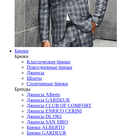
Брюки
Брюки
Классические брюки
Повседневные брюки
Джинсы
Шорты
Спортивные брюки
Бренды
Джинсы Alberto
Джинсы GARDEUR
Джинсы CLUB OF COMFORT
Джинсы ENRICO CERINI
Джинсы DL1961
Джинсы SAN SIRO
Брюки ALBERTO
Брюки GARDEUR