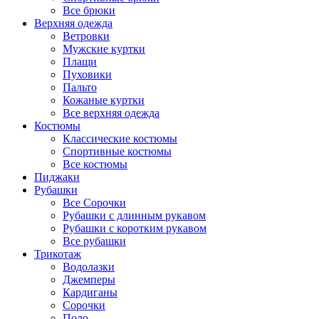
Все брюки
Верхняя одежда
Ветровки
Мужские куртки
Плащи
Пуховики
Пальто
Кожаные куртки
Все верхняя одежда
Костюмы
Классические костюмы
Спортивные костюмы
Все костюмы
Пиджаки
Рубашки
Все Сорочки
Рубашки с длинным рукавом
Рубашки с коротким рукавом
Все рубашки
Трикотаж
Водолазки
Джемперы
Кардиганы
Сорочки
Поло