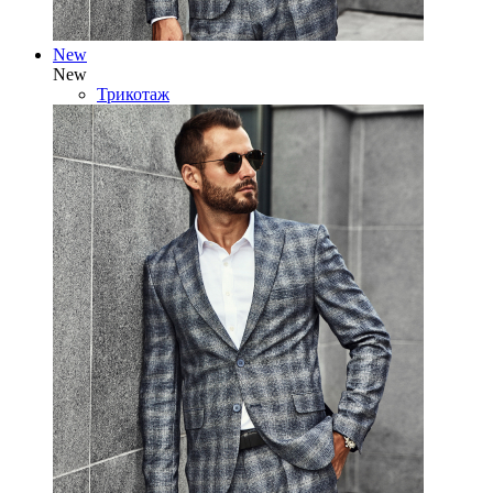
New
New
Трикотаж