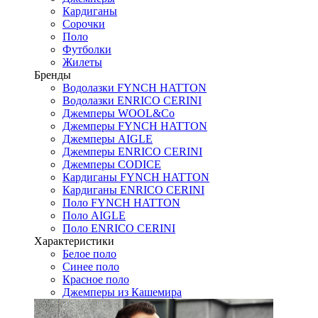
Кардиганы
Сорочки
Поло
Футболки
Жилеты
Бренды
Водолазки FYNCH HATTON
Водолазки ENRICO CERINI
Джемперы WOOL&Co
Джемперы FYNCH HATTON
Джемперы AIGLE
Джемперы ENRICO CERINI
Джемперы CODICE
Кардиганы FYNCH HATTON
Кардиганы ENRICO CERINI
Поло FYNCH HATTON
Поло AIGLE
Поло ENRICO CERINI
Характеристики
Белое поло
Синее поло
Красное поло
Джемперы из Кашемира