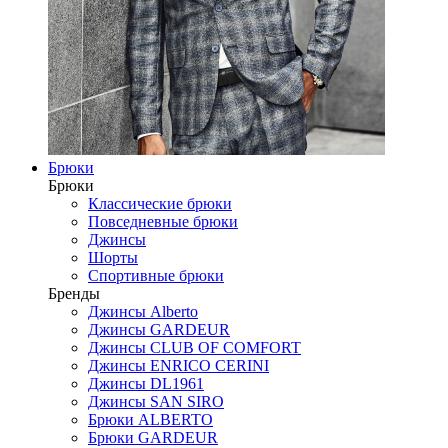
Брюки
Брюки
Классические брюки
Повседневные брюки
Джинсы
Шорты
Спортивные брюки
Бренды
Джинсы Alberto
Джинсы GARDEUR
Джинсы CLUB OF COMFORT
Джинсы ENRICO CERINI
Джинсы DL1961
Джинсы SAN SIRO
Брюки ALBERTO
Брюки GARDEUR