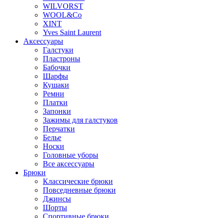
WILVORST
WOOL&Co
XINT
Yves Saint Laurent
Аксессуары
Галстуки
Пластроны
Бабочки
Шарфы
Кушаки
Ремни
Платки
Запонки
Зажимы для галстуков
Перчатки
Белье
Носки
Головные уборы
Все аксессуары
Брюки
Классические брюки
Повседневные брюки
Джинсы
Шорты
Спортивные брюки