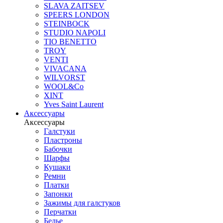
SLAVA ZAITSEV
SPEERS LONDON
STEINBOCK
STUDIO NAPOLI
TIO BENETTO
TROY
VENTI
VIVACANA
WILVORST
WOOL&Co
XINT
Yves Saint Laurent
Аксессуары
Аксессуары
Галстуки
Пластроны
Бабочки
Шарфы
Кушаки
Ремни
Платки
Запонки
Зажимы для галстуков
Перчатки
Белье