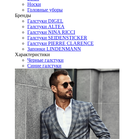
Носки
Головные уборы
Бренды
Галстуки DIGEL
Галстуки ALTEA
Галстуки NINA RICCI
Галстуки SEIDENSTICKER
Галстуки PIERRE CLARENCE
Запонки LINDENMANN
Характеристики
Черные галстуки
Синие галстуки