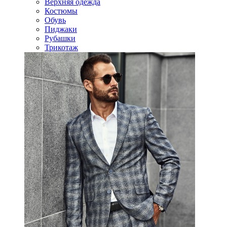
Верхняя одежда
Костюмы
Обувь
Пиджаки
Рубашки
Трикотаж