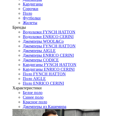
Кардиганы
Сорочки
Поло
Футболки
Жилеты
Бренды
Водолазки FYNCH HATTON
Водолазки ENRICO CERINI
Джемперы WOOL&Co
Джемперы FYNCH HATTON
Джемперы AIGLE
Джемперы ENRICO CERINI
Джемперы CODICE
Кардиганы FYNCH HATTON
Кардиганы ENRICO CERINI
Поло FYNCH HATTON
Поло AIGLE
Поло ENRICO CERINI
Характеристики
Белое поло
Синее поло
Красное поло
Джемперы из Кашемира