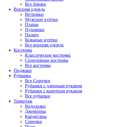
Все брюки
Верхняя одежда
Ветровки
Мужские куртки
Плащи
Пуховики
Пальто
Кожаные куртки
Все верхняя одежда
Костюмы
Классические костюмы
Спортивные костюмы
Все костюмы
Пиджаки
Рубашки
Все Сорочки
Рубашки с длинным рукавом
Рубашки с коротким рукавом
Все рубашки
Трикотаж
Водолазки
Джемперы
Кардиганы
Сорочки
Поло