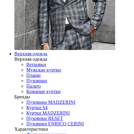
Верхняя одежда
Верхняя одежда
Ветровки
Мужские куртки
Плащи
Пуховики
Пальто
Кожаные куртки
Бренды
Пуховики MADZERINI
Куртки S4
Куртки MADZERINI
Пуховики RESET
Пуховики ENRICO CERINI
Характеристики