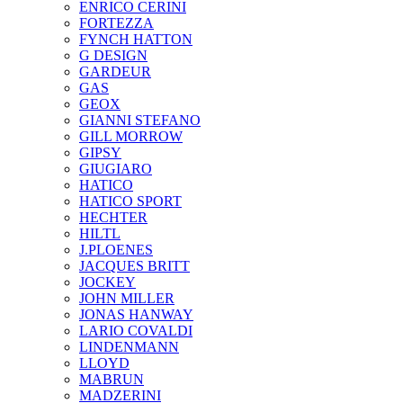
ENRICO CERINI
FORTEZZA
FYNCH HATTON
G DESIGN
GARDEUR
GAS
GEOX
GIANNI STEFANO
GILL MORROW
GIPSY
GIUGIARO
HATICO
HATICO SPORT
HECHTER
HILTL
J.PLOENES
JAСQUES BRITT
JOCKEY
JOHN MILLER
JONAS HANWAY
LARIO COVALDI
LINDENMANN
LLOYD
MABRUN
MADZERINI