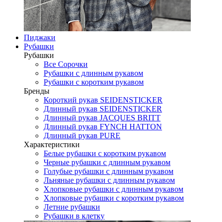
Пиджаки
Рубашки
Рубашки
Все Сорочки
Рубашки с длинным рукавом
Рубашки с коротким рукавом
Бренды
Короткий рукав SEIDENSTICKER
Длинный рукав SEIDENSTICKER
Длинный рукав JAСQUES BRITT
Длинный рукав FYNCH HATTON
Длинный рукав PURE
Характеристики
Белые рубашки с коротким рукавом
Черные рубашки с длинным рукавом
Голубые рубашки с длинным рукавом
Льняные рубашки с длинным рукавом
Хлопковые рубашки с длинным рукавом
Хлопковые рубашки с коротким рукавом
Летние рубашки
Рубашки в клетку