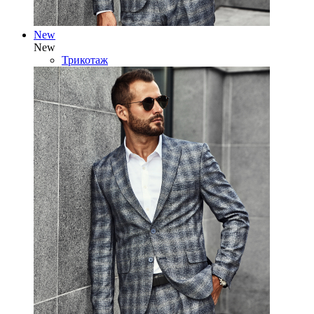
New
New
Трикотаж