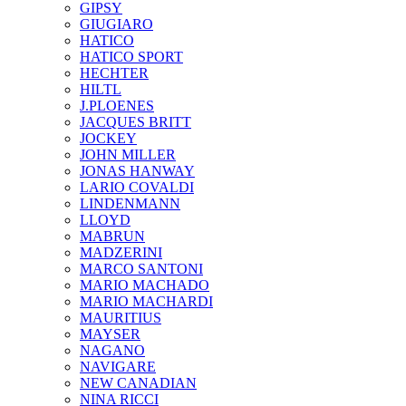
GIPSY
GIUGIARO
HATICO
HATICO SPORT
HECHTER
HILTL
J.PLOENES
JAСQUES BRITT
JOCKEY
JOHN MILLER
JONAS HANWAY
LARIO COVALDI
LINDENMANN
LLOYD
MABRUN
MADZERINI
MARCO SANTONI
MARIO MACHADO
MARIO MACHARDI
MAURITIUS
MAYSER
NAGANO
NAVIGARE
NEW CANADIAN
NINA RICCI