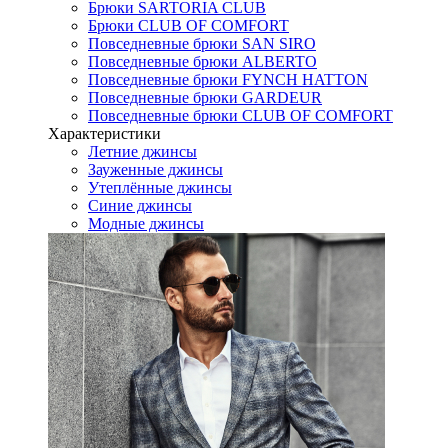
Брюки SARTORIA CLUB
Брюки CLUB OF COMFORT
Повседневные брюки SAN SIRO
Повседневные брюки ALBERTO
Повседневные брюки FYNCH HATTON
Повседневные брюки GARDEUR
Повседневные брюки CLUB OF COMFORT
Характеристики
Летние джинсы
Зауженные джинсы
Утеплённые джинсы
Синие джинсы
Модные джинсы