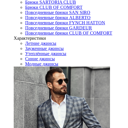
Брюки SARTORIA CLUB
Брюки CLUB OF COMFORT
Повседневные брюки SAN SIRO
Повседневные брюки ALBERTO
Повседневные брюки FYNCH HATTON
Повседневные брюки GARDEUR
Повседневные брюки CLUB OF COMFORT
Характеристики
Летние джинсы
Зауженные джинсы
Утеплённые джинсы
Синие джинсы
Модные джинсы