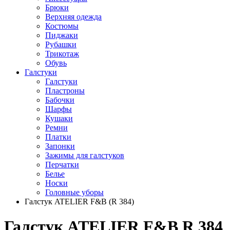
Брюки
Верхняя одежда
Костюмы
Пиджаки
Рубашки
Трикотаж
Обувь
Галстуки
Галстуки
Пластроны
Бабочки
Шарфы
Кушаки
Ремни
Платки
Запонки
Зажимы для галстуков
Перчатки
Белье
Носки
Головные уборы
Галстук ATELIER F&B (R 384)
Галстук ATELIER F&B R 384