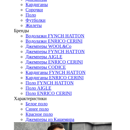
Кардиганы
Сорочки
Поло
Футболки
Жилеты
Бренды
Водолазки FYNCH HATTON
Водолазки ENRICO CERINI
Джемперы WOOL&Co
Джемперы FYNCH HATTON
Джемперы AIGLE
Джемперы ENRICO CERINI
Джемперы CODICE
Кардиганы FYNCH HATTON
Кардиганы ENRICO CERINI
Поло FYNCH HATTON
Поло AIGLE
Поло ENRICO CERINI
Характеристики
Белое поло
Синее поло
Красное поло
Джемперы из Кашемира