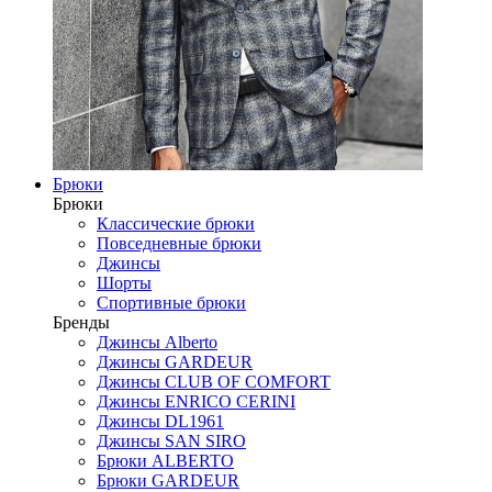
Брюки
Брюки
Классические брюки
Повседневные брюки
Джинсы
Шорты
Спортивные брюки
Бренды
Джинсы Alberto
Джинсы GARDEUR
Джинсы CLUB OF COMFORT
Джинсы ENRICO CERINI
Джинсы DL1961
Джинсы SAN SIRO
Брюки ALBERTO
Брюки GARDEUR