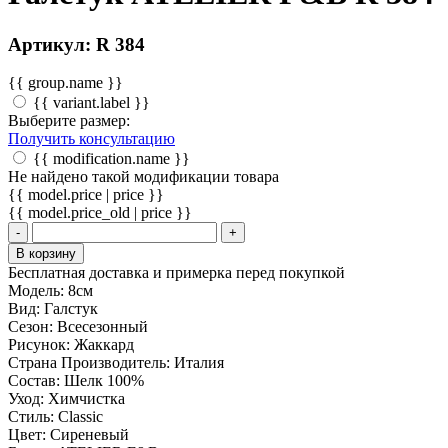
Артикул: R 384
{{ group.name }}
{{ variant.label }}
Выберите размер:
Получить консультацию
{{ modification.name }}
Не найдено такой модификации товара
{{ model.price | price }}
{{ model.price_old | price }}
-
+
В корзину
Бесплатная доставка и примерка перед покупкой
Модель:
8см
Вид:
Галстук
Сезон:
Всесезонный
Рисунок:
Жаккард
Страна Производитель:
Италия
Состав:
Шелк 100%
Уход:
Химчистка
Стиль:
Classic
Цвет:
Сиреневый