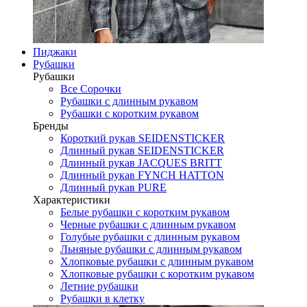
Пиджаки
Рубашки
Рубашки
Все Сорочки
Рубашки с длинным рукавом
Рубашки с коротким рукавом
Бренды
Короткий рукав SEIDENSTICKER
Длинный рукав SEIDENSTICKER
Длинный рукав JAСQUES BRITT
Длинный рукав FYNCH HATTON
Длинный рукав PURE
Характеристики
Белые рубашки с коротким рукавом
Черные рубашки с длинным рукавом
Голубые рубашки с длинным рукавом
Льняные рубашки с длинным рукавом
Хлопковые рубашки с длинным рукавом
Хлопковые рубашки с коротким рукавом
Летние рубашки
Рубашки в клетку