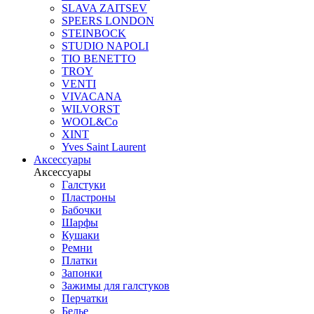
SLAVA ZAITSEV
SPEERS LONDON
STEINBOCK
STUDIO NAPOLI
TIO BENETTO
TROY
VENTI
VIVACANA
WILVORST
WOOL&Co
XINT
Yves Saint Laurent
Аксессуары
Аксессуары
Галстуки
Пластроны
Бабочки
Шарфы
Кушаки
Ремни
Платки
Запонки
Зажимы для галстуков
Перчатки
Белье