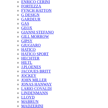
ENRICO CERINI
FORTEZZA
FYNCH HATTON
G DESIGN
GARDEUR
GAS
GEOX
GIANNI STEFANO
GILL MORROW
GIPSY
GIUGIARO
HATICO
HATICO SPORT
HECHTER
HILTL
J.PLOENES
JAСQUES BRITT
JOCKEY
JOHN MILLER
JONAS HANWAY
LARIO COVALDI
LINDENMANN
LLOYD
MABRUN
MADZERINI