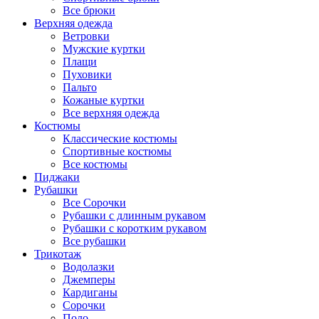
Все брюки
Верхняя одежда
Ветровки
Мужские куртки
Плащи
Пуховики
Пальто
Кожаные куртки
Все верхняя одежда
Костюмы
Классические костюмы
Спортивные костюмы
Все костюмы
Пиджаки
Рубашки
Все Сорочки
Рубашки с длинным рукавом
Рубашки с коротким рукавом
Все рубашки
Трикотаж
Водолазки
Джемперы
Кардиганы
Сорочки
Поло