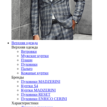
Верхняя одежда
Верхняя одежда
Ветровки
Мужские куртки
Плащи
Пуховики
Пальто
Кожаные куртки
Бренды
Пуховики MADZERINI
Куртки S4
Куртки MADZERINI
Пуховики RESET
Пуховики ENRICO CERINI
Характеристики