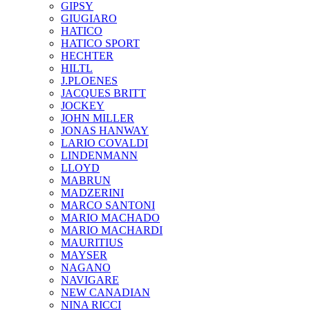
GIPSY
GIUGIARO
HATICO
HATICO SPORT
HECHTER
HILTL
J.PLOENES
JAСQUES BRITT
JOCKEY
JOHN MILLER
JONAS HANWAY
LARIO COVALDI
LINDENMANN
LLOYD
MABRUN
MADZERINI
MARCO SANTONI
MARIO MACHADO
MARIO MACHARDI
MAURITIUS
MAYSER
NAGANO
NAVIGARE
NEW CANADIAN
NINA RICCI