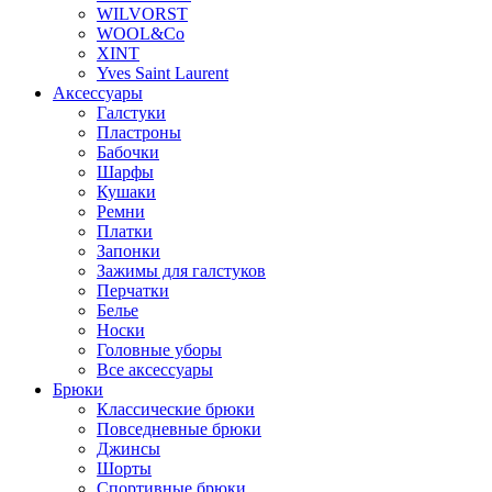
WILVORST
WOOL&Co
XINT
Yves Saint Laurent
Аксессуары
Галстуки
Пластроны
Бабочки
Шарфы
Кушаки
Ремни
Платки
Запонки
Зажимы для галстуков
Перчатки
Белье
Носки
Головные уборы
Все аксессуары
Брюки
Классические брюки
Повседневные брюки
Джинсы
Шорты
Спортивные брюки