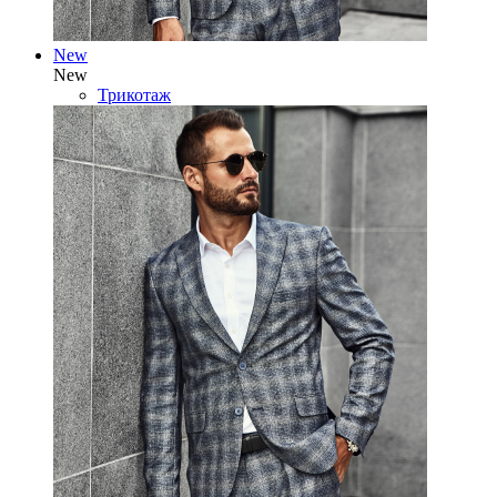
New
New
Трикотаж