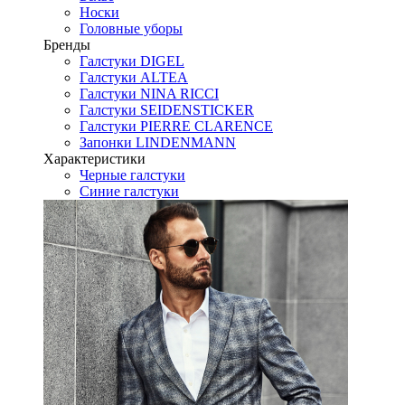
Носки
Головные уборы
Бренды
Галстуки DIGEL
Галстуки ALTEA
Галстуки NINA RICCI
Галстуки SEIDENSTICKER
Галстуки PIERRE CLARENCE
Запонки LINDENMANN
Характеристики
Черные галстуки
Синие галстуки