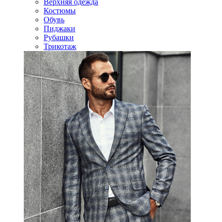
Верхняя одежда
Костюмы
Обувь
Пиджаки
Рубашки
Трикотаж