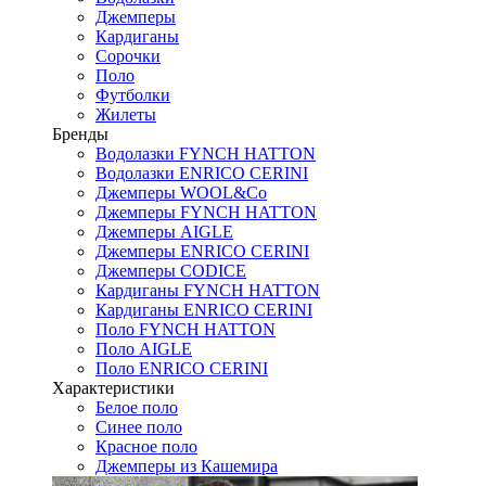
Джемперы
Кардиганы
Сорочки
Поло
Футболки
Жилеты
Бренды
Водолазки FYNCH HATTON
Водолазки ENRICO CERINI
Джемперы WOOL&Co
Джемперы FYNCH HATTON
Джемперы AIGLE
Джемперы ENRICO CERINI
Джемперы CODICE
Кардиганы FYNCH HATTON
Кардиганы ENRICO CERINI
Поло FYNCH HATTON
Поло AIGLE
Поло ENRICO CERINI
Характеристики
Белое поло
Синее поло
Красное поло
Джемперы из Кашемира