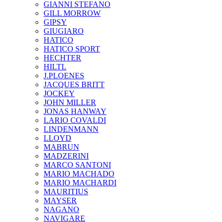
GIANNI STEFANO
GILL MORROW
GIPSY
GIUGIARO
HATICO
HATICO SPORT
HECHTER
HILTL
J.PLOENES
JAСQUES BRITT
JOCKEY
JOHN MILLER
JONAS HANWAY
LARIO COVALDI
LINDENMANN
LLOYD
MABRUN
MADZERINI
MARCO SANTONI
MARIO MACHADO
MARIO MACHARDI
MAURITIUS
MAYSER
NAGANO
NAVIGARE