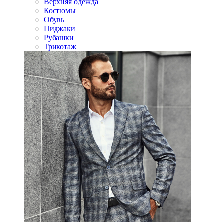
Верхняя одежда
Костюмы
Обувь
Пиджаки
Рубашки
Трикотаж