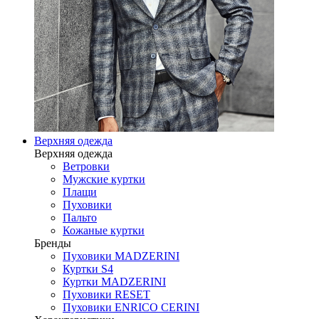
Верхняя одежда
Верхняя одежда
Ветровки
Мужские куртки
Плащи
Пуховики
Пальто
Кожаные куртки
Бренды
Пуховики MADZERINI
Куртки S4
Куртки MADZERINI
Пуховики RESET
Пуховики ENRICO CERINI