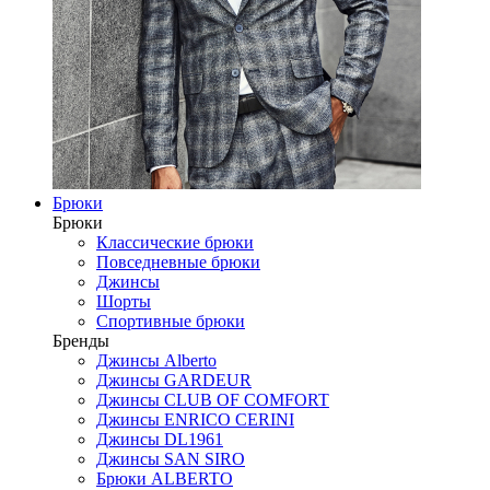
Брюки
Брюки
Классические брюки
Повседневные брюки
Джинсы
Шорты
Спортивные брюки
Бренды
Джинсы Alberto
Джинсы GARDEUR
Джинсы CLUB OF COMFORT
Джинсы ENRICO CERINI
Джинсы DL1961
Джинсы SAN SIRO
Брюки ALBERTO