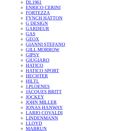
DL1961
ENRICO CERINI
FORTEZZA
FYNCH HATTON
G DESIGN
GARDEUR
GAS
GEOX
GIANNI STEFANO
GILL MORROW
GIPSY
GIUGIARO
HATICO
HATICO SPORT
HECHTER
HILTL
J.PLOENES
JAСQUES BRITT
JOCKEY
JOHN MILLER
JONAS HANWAY
LARIO COVALDI
LINDENMANN
LLOYD
MABRUN