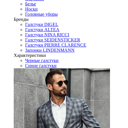
Белье
Носки
Головные уборы
Бренды
Галстуки DIGEL
Галстуки ALTEA
Галстуки NINA RICCI
Галстуки SEIDENSTICKER
Галстуки PIERRE CLARENCE
Запонки LINDENMANN
Характеристики
Черные галстуки
Синие галстуки