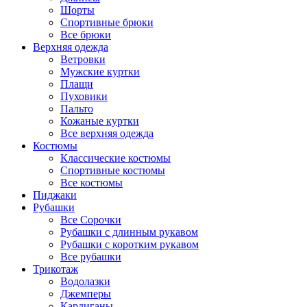
Шорты
Спортивные брюки
Все брюки
Верхняя одежда
Ветровки
Мужские куртки
Плащи
Пуховики
Пальто
Кожаные куртки
Все верхняя одежда
Костюмы
Классические костюмы
Спортивные костюмы
Все костюмы
Пиджаки
Рубашки
Все Сорочки
Рубашки с длинным рукавом
Рубашки с коротким рукавом
Все рубашки
Трикотаж
Водолазки
Джемперы
Кардиганы