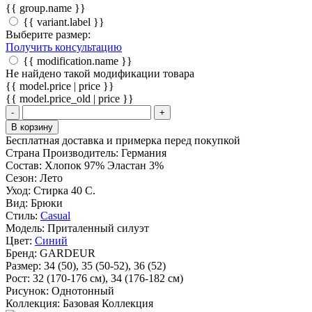
{{ group.name }}
{{ variant.label }}
Выберите размер:
Получить консультацию
{{ modification.name }}
Не найдено такой модификации товара
{{ model.price | price }}
{{ model.price_old | price }}
-
+
В корзину
Бесплатная доставка и примерка перед покупкой
Страна Производитель:
Германия
Состав:
Хлопок 97% Эластан 3%
Сезон:
Лето
Уход:
Стирка 40 С.
Вид:
Брюки
Стиль:
Casual
Модель:
Приталенный силуэт
Цвет:
Синий
Бренд:
GARDEUR
Размер:
34 (50), 35 (50-52), 36 (52)
Рост:
32 (170-176 cм), 34 (176-182 см)
Рисунок:
Однотонный
Коллекция:
Базовая Коллекция