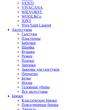
VENTI
VIVACANA
WILVORST
WOOL&Co
XINT
Yves Saint Laurent
Аксессуары
Галстуки
Пластроны
Бабочки
Шарфы
Кушаки
Ремни
Платки
Запонки
Зажимы для галстуков
Перчатки
Белье
Носки
Головные уборы
Все аксессуары
Брюки
Классические брюки
Повседневные брюки
Джинсы