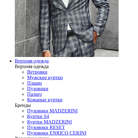
Верхняя одежда
Верхняя одежда
Ветровки
Мужские куртки
Плащи
Пуховики
Пальто
Кожаные куртки
Бренды
Пуховики MADZERINI
Куртки S4
Куртки MADZERINI
Пуховики RESET
Пуховики ENRICO CERINI