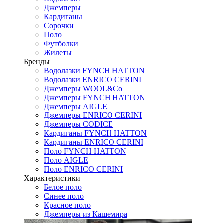
Джемперы
Кардиганы
Сорочки
Поло
Футболки
Жилеты
Бренды
Водолазки FYNCH HATTON
Водолазки ENRICO CERINI
Джемперы WOOL&Co
Джемперы FYNCH HATTON
Джемперы AIGLE
Джемперы ENRICO CERINI
Джемперы CODICE
Кардиганы FYNCH HATTON
Кардиганы ENRICO CERINI
Поло FYNCH HATTON
Поло AIGLE
Поло ENRICO CERINI
Характеристики
Белое поло
Синее поло
Красное поло
Джемперы из Кашемира