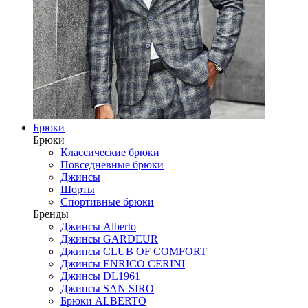
Брюки
Брюки
Классические брюки
Повседневные брюки
Джинсы
Шорты
Спортивные брюки
Бренды
Джинсы Alberto
Джинсы GARDEUR
Джинсы CLUB OF COMFORT
Джинсы ENRICO CERINI
Джинсы DL1961
Джинсы SAN SIRO
Брюки ALBERTO