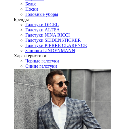
Белье
Носки
Головные уборы
Бренды
Галстуки DIGEL
Галстуки ALTEA
Галстуки NINA RICCI
Галстуки SEIDENSTICKER
Галстуки PIERRE CLARENCE
Запонки LINDENMANN
Характеристики
Черные галстуки
Синие галстуки