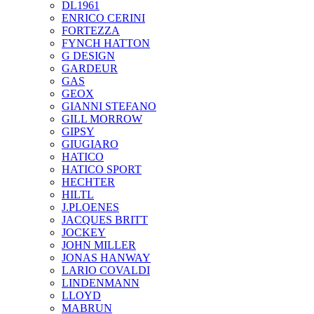
DL1961
ENRICO CERINI
FORTEZZA
FYNCH HATTON
G DESIGN
GARDEUR
GAS
GEOX
GIANNI STEFANO
GILL MORROW
GIPSY
GIUGIARO
HATICO
HATICO SPORT
HECHTER
HILTL
J.PLOENES
JAСQUES BRITT
JOCKEY
JOHN MILLER
JONAS HANWAY
LARIO COVALDI
LINDENMANN
LLOYD
MABRUN