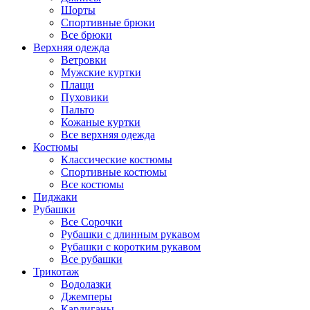
Шорты
Спортивные брюки
Все брюки
Верхняя одежда
Ветровки
Мужские куртки
Плащи
Пуховики
Пальто
Кожаные куртки
Все верхняя одежда
Костюмы
Классические костюмы
Спортивные костюмы
Все костюмы
Пиджаки
Рубашки
Все Сорочки
Рубашки с длинным рукавом
Рубашки с коротким рукавом
Все рубашки
Трикотаж
Водолазки
Джемперы
Кардиганы