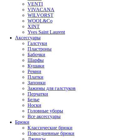
VENTI
VIVACANA
WILVORST
WOOL&Co
XINT
Yves Saint Laurent
Аксессуары
Галстуки
Пластроны
Бабочки
Шарфы
Кушаки
Ремни
Платки
Запонки
Зажимы для галстуков
Перчатки
Белье
Носки
Головные уборы
Все аксессуары
Брюки
Классические брюки
Повседневные брюки
Джинсы