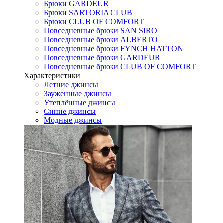
Брюки GARDEUR
Брюки SARTORIA CLUB
Брюки CLUB OF COMFORT
Повседневные брюки SAN SIRO
Повседневные брюки ALBERTO
Повседневные брюки FYNCH HATTON
Повседневные брюки GARDEUR
Повседневные брюки CLUB OF COMFORT
Характеристики
Летние джинсы
Зауженные джинсы
Утеплённые джинсы
Синие джинсы
Модные джинсы