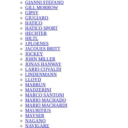
GIANNI STEFANO
GILL MORROW
GIPSY
GIUGIARO
HATICO
HATICO SPORT
HECHTER
HILTL
J.PLOENES
JAСQUES BRITT
JOCKEY
JOHN MILLER
JONAS HANWAY
LARIO COVALDI
LINDENMANN
LLOYD
MABRUN
MADZERINI
MARCO SANTONI
MARIO MACHADO
MARIO MACHARDI
MAURITIUS
MAYSER
NAGANO
NAVIGARE