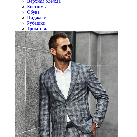
Верхняя одежда
Костюмы
Обувь
Пиджаки
Рубашки
Трикотаж