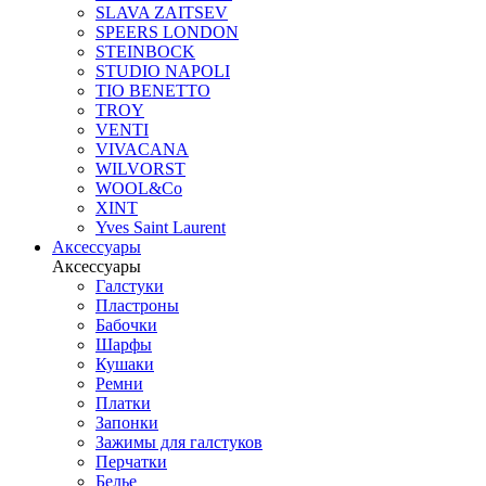
SLAVA ZAITSEV
SPEERS LONDON
STEINBOCK
STUDIO NAPOLI
TIO BENETTO
TROY
VENTI
VIVACANA
WILVORST
WOOL&Co
XINT
Yves Saint Laurent
Аксессуары
Аксессуары
Галстуки
Пластроны
Бабочки
Шарфы
Кушаки
Ремни
Платки
Запонки
Зажимы для галстуков
Перчатки
Белье