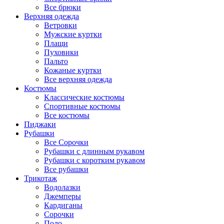
Все брюки
Верхняя одежда
Ветровки
Мужские куртки
Плащи
Пуховики
Пальто
Кожаные куртки
Все верхняя одежда
Костюмы
Классические костюмы
Спортивные костюмы
Все костюмы
Пиджаки
Рубашки
Все Сорочки
Рубашки с длинным рукавом
Рубашки с коротким рукавом
Все рубашки
Трикотаж
Водолазки
Джемперы
Кардиганы
Сорочки
Поло