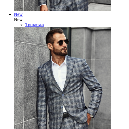
New
New
Трикотаж