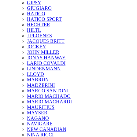
GIPSY
GIUGIARO
HATICO
HATICO SPORT
HECHTER
HILTL
J.PLOENES
JAСQUES BRITT
JOCKEY
JOHN MILLER
JONAS HANWAY
LARIO COVALDI
LINDENMANN
LLOYD
MABRUN
MADZERINI
MARCO SANTONI
MARIO MACHADO
MARIO MACHARDI
MAURITIUS
MAYSER
NAGANO
NAVIGARE
NEW CANADIAN
NINA RICCI