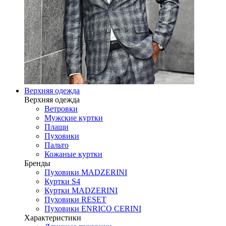
Верхняя одежда
Верхняя одежда
Ветровки
Мужские куртки
Плащи
Пуховики
Пальто
Кожаные куртки
Бренды
Пуховики MADZERINI
Куртки S4
Куртки MADZERINI
Пуховики RESET
Пуховики ENRICO CERINI
Характеристики