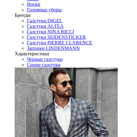
Носки
Головные уборы
Бренды
Галстуки DIGEL
Галстуки ALTEA
Галстуки NINA RICCI
Галстуки SEIDENSTICKER
Галстуки PIERRE CLARENCE
Запонки LINDENMANN
Характеристики
Черные галстуки
Синие галстуки