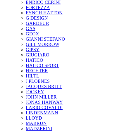
ENRICO CERINI
FORTEZZA
FYNCH HATTON
G DESIGN
GARDEUR
GAS
GEOX
GIANNI STEFANO
GILL MORROW
GIPSY
GIUGIARO
HATICO
HATICO SPORT
HECHTER
HILTL
J.PLOENES
JAСQUES BRITT
JOCKEY
JOHN MILLER
JONAS HANWAY
LARIO COVALDI
LINDENMANN
LLOYD
MABRUN
MADZERINI