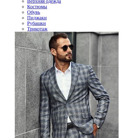
Верхняя одежда
Костюмы
Обувь
Пиджаки
Рубашки
Трикотаж