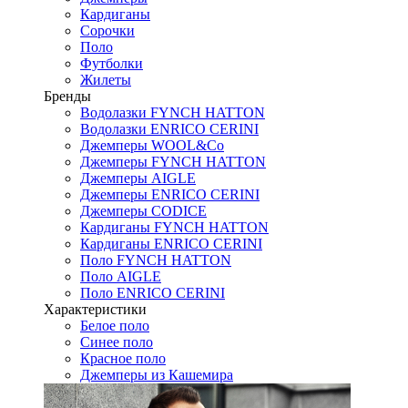
Кардиганы
Сорочки
Поло
Футболки
Жилеты
Бренды
Водолазки FYNCH HATTON
Водолазки ENRICO CERINI
Джемперы WOOL&Co
Джемперы FYNCH HATTON
Джемперы AIGLE
Джемперы ENRICO CERINI
Джемперы CODICE
Кардиганы FYNCH HATTON
Кардиганы ENRICO CERINI
Поло FYNCH HATTON
Поло AIGLE
Поло ENRICO CERINI
Характеристики
Белое поло
Синее поло
Красное поло
Джемперы из Кашемира