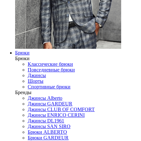
Брюки
Брюки
Классические брюки
Повседневные брюки
Джинсы
Шорты
Спортивные брюки
Бренды
Джинсы Alberto
Джинсы GARDEUR
Джинсы CLUB OF COMFORT
Джинсы ENRICO CERINI
Джинсы DL1961
Джинсы SAN SIRO
Брюки ALBERTO
Брюки GARDEUR