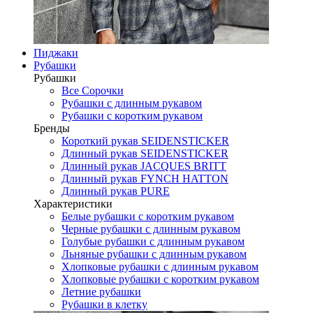
Пиджаки
Рубашки
Рубашки
Все Сорочки
Рубашки с длинным рукавом
Рубашки с коротким рукавом
Бренды
Короткий рукав SEIDENSTICKER
Длинный рукав SEIDENSTICKER
Длинный рукав JAСQUES BRITT
Длинный рукав FYNCH HATTON
Длинный рукав PURE
Характеристики
Белые рубашки с коротким рукавом
Черные рубашки с длинным рукавом
Голубые рубашки с длинным рукавом
Льняные рубашки с длинным рукавом
Хлопковые рубашки с длинным рукавом
Хлопковые рубашки с коротким рукавом
Летние рубашки
Рубашки в клетку