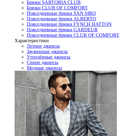
Брюки SARTORIA CLUB
Брюки CLUB OF COMFORT
Повседневные брюки SAN SIRO
Повседневные брюки ALBERTO
Повседневные брюки FYNCH HATTON
Повседневные брюки GARDEUR
Повседневные брюки CLUB OF COMFORT
Характеристики
Летние джинсы
Зауженные джинсы
Утеплённые джинсы
Синие джинсы
Модные джинсы