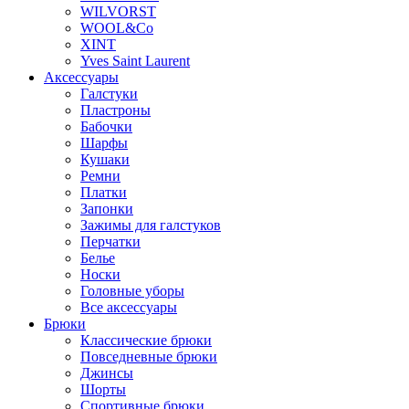
WILVORST
WOOL&Co
XINT
Yves Saint Laurent
Аксессуары
Галстуки
Пластроны
Бабочки
Шарфы
Кушаки
Ремни
Платки
Запонки
Зажимы для галстуков
Перчатки
Белье
Носки
Головные уборы
Все аксессуары
Брюки
Классические брюки
Повседневные брюки
Джинсы
Шорты
Спортивные брюки