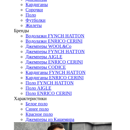
Кардиганы
Сорочки
Поло
Футболки
Жилеты
Бренды
Водолазки FYNCH HATTON
Водолазки ENRICO CERINI
Джемперы WOOL&Co
Джемперы FYNCH HATTON
Джемперы AIGLE
Джемперы ENRICO CERINI
Джемперы CODICE
Кардиганы FYNCH HATTON
Кардиганы ENRICO CERINI
Поло FYNCH HATTON
Поло AIGLE
Поло ENRICO CERINI
Характеристики
Белое поло
Синее поло
Красное поло
Джемперы из Кашемира