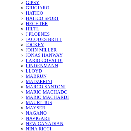
GIPSY
GIUGIARO
HATICO
HATICO SPORT
HECHTER
HILTL
J.PLOENES
JAСQUES BRITT
JOCKEY
JOHN MILLER
JONAS HANWAY
LARIO COVALDI
LINDENMANN
LLOYD
MABRUN
MADZERINI
MARCO SANTONI
MARIO MACHADO
MARIO MACHARDI
MAURITIUS
MAYSER
NAGANO
NAVIGARE
NEW CANADIAN
NINA RICCI