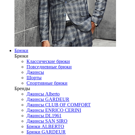
Брюки
Брюки
Классические брюки
Повседневные брюки
Джинсы
Шорты
Спортивные брюки
Бренды
Джинсы Alberto
Джинсы GARDEUR
Джинсы CLUB OF COMFORT
Джинсы ENRICO CERINI
Джинсы DL1961
Джинсы SAN SIRO
Брюки ALBERTO
Брюки GARDEUR