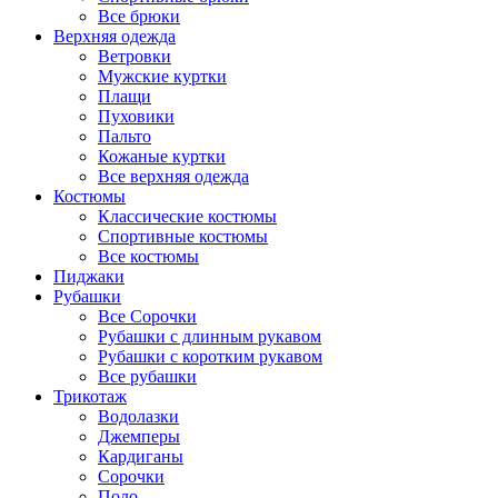
Все брюки
Верхняя одежда
Ветровки
Мужские куртки
Плащи
Пуховики
Пальто
Кожаные куртки
Все верхняя одежда
Костюмы
Классические костюмы
Спортивные костюмы
Все костюмы
Пиджаки
Рубашки
Все Сорочки
Рубашки с длинным рукавом
Рубашки с коротким рукавом
Все рубашки
Трикотаж
Водолазки
Джемперы
Кардиганы
Сорочки
Поло