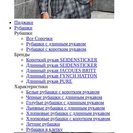
Пиджаки
Рубашки
Рубашки
Все Сорочки
Рубашки с длинным рукавом
Рубашки с коротким рукавом
Бренды
Короткий рукав SEIDENSTICKER
Длинный рукав SEIDENSTICKER
Длинный рукав JAСQUES BRITT
Длинный рукав FYNCH HATTON
Длинный рукав PURE
Характеристики
Белые рубашки с коротким рукавом
Черные рубашки с длинным рукавом
Голубые рубашки с длинным рукавом
Льняные рубашки с длинным рукавом
Хлопковые рубашки с длинным рукавом
Хлопковые рубашки с коротким рукавом
Летние рубашки
Рубашки в клетку