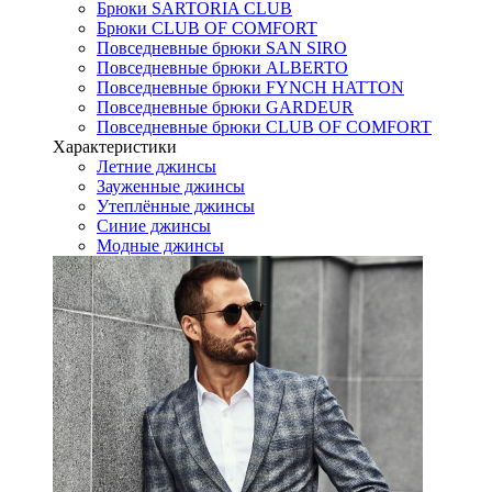
Брюки SARTORIA CLUB
Брюки CLUB OF COMFORT
Повседневные брюки SAN SIRO
Повседневные брюки ALBERTO
Повседневные брюки FYNCH HATTON
Повседневные брюки GARDEUR
Повседневные брюки CLUB OF COMFORT
Характеристики
Летние джинсы
Зауженные джинсы
Утеплённые джинсы
Синие джинсы
Модные джинсы