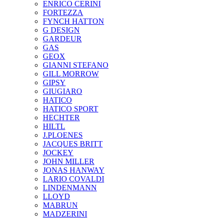
ENRICO CERINI
FORTEZZA
FYNCH HATTON
G DESIGN
GARDEUR
GAS
GEOX
GIANNI STEFANO
GILL MORROW
GIPSY
GIUGIARO
HATICO
HATICO SPORT
HECHTER
HILTL
J.PLOENES
JAСQUES BRITT
JOCKEY
JOHN MILLER
JONAS HANWAY
LARIO COVALDI
LINDENMANN
LLOYD
MABRUN
MADZERINI