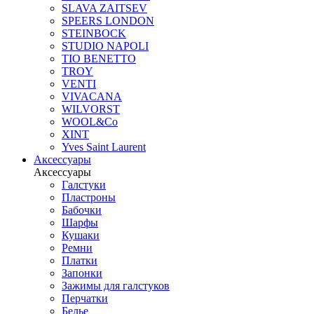
SLAVA ZAITSEV
SPEERS LONDON
STEINBOCK
STUDIO NAPOLI
TIO BENETTO
TROY
VENTI
VIVACANA
WILVORST
WOOL&Co
XINT
Yves Saint Laurent
Аксессуары
Аксессуары
Галстуки
Пластроны
Бабочки
Шарфы
Кушаки
Ремни
Платки
Запонки
Зажимы для галстуков
Перчатки
Белье