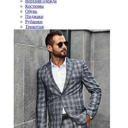
Верхняя одежда
Костюмы
Обувь
Пиджаки
Рубашки
Трикотаж