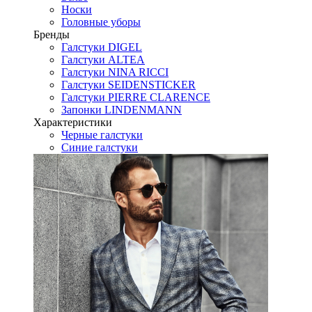
Носки
Головные уборы
Бренды
Галстуки DIGEL
Галстуки ALTEA
Галстуки NINA RICCI
Галстуки SEIDENSTICKER
Галстуки PIERRE CLARENCE
Запонки LINDENMANN
Характеристики
Черные галстуки
Синие галстуки