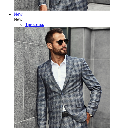
New
New
Трикотаж