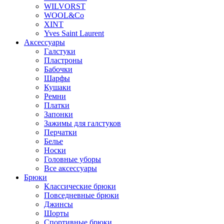
WILVORST
WOOL&Co
XINT
Yves Saint Laurent
Аксессуары
Галстуки
Пластроны
Бабочки
Шарфы
Кушаки
Ремни
Платки
Запонки
Зажимы для галстуков
Перчатки
Белье
Носки
Головные уборы
Все аксессуары
Брюки
Классические брюки
Повседневные брюки
Джинсы
Шорты
Спортивные брюки