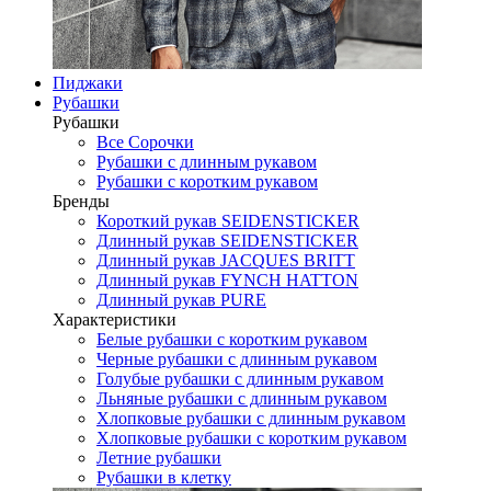
Пиджаки
Рубашки
Рубашки
Все Сорочки
Рубашки с длинным рукавом
Рубашки с коротким рукавом
Бренды
Короткий рукав SEIDENSTICKER
Длинный рукав SEIDENSTICKER
Длинный рукав JAСQUES BRITT
Длинный рукав FYNCH HATTON
Длинный рукав PURE
Характеристики
Белые рубашки с коротким рукавом
Черные рубашки с длинным рукавом
Голубые рубашки с длинным рукавом
Льняные рубашки с длинным рукавом
Хлопковые рубашки с длинным рукавом
Хлопковые рубашки с коротким рукавом
Летние рубашки
Рубашки в клетку