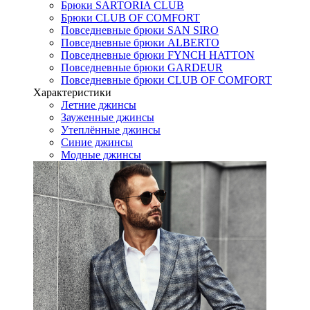
Брюки SARTORIA CLUB
Брюки CLUB OF COMFORT
Повседневные брюки SAN SIRO
Повседневные брюки ALBERTO
Повседневные брюки FYNCH HATTON
Повседневные брюки GARDEUR
Повседневные брюки CLUB OF COMFORT
Характеристики
Летние джинсы
Зауженные джинсы
Утеплённые джинсы
Синие джинсы
Модные джинсы