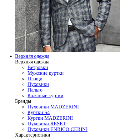
Верхняя одежда
Верхняя одежда
Ветровки
Мужские куртки
Плащи
Пуховики
Пальто
Кожаные куртки
Бренды
Пуховики MADZERINI
Куртки S4
Куртки MADZERINI
Пуховики RESET
Пуховики ENRICO CERINI
Характеристики