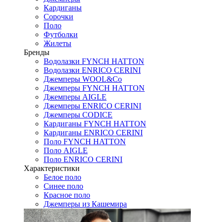
Кардиганы
Сорочки
Поло
Футболки
Жилеты
Бренды
Водолазки FYNCH HATTON
Водолазки ENRICO CERINI
Джемперы WOOL&Co
Джемперы FYNCH HATTON
Джемперы AIGLE
Джемперы ENRICO CERINI
Джемперы CODICE
Кардиганы FYNCH HATTON
Кардиганы ENRICO CERINI
Поло FYNCH HATTON
Поло AIGLE
Поло ENRICO CERINI
Характеристики
Белое поло
Синее поло
Красное поло
Джемперы из Кашемира