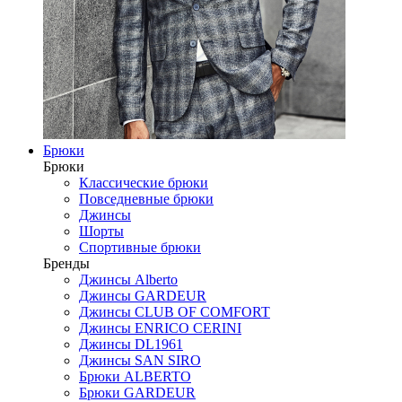
Брюки
Брюки
Классические брюки
Повседневные брюки
Джинсы
Шорты
Спортивные брюки
Бренды
Джинсы Alberto
Джинсы GARDEUR
Джинсы CLUB OF COMFORT
Джинсы ENRICO CERINI
Джинсы DL1961
Джинсы SAN SIRO
Брюки ALBERTO
Брюки GARDEUR