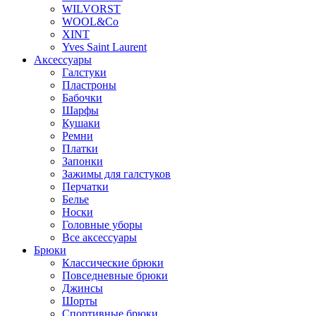
WILVORST
WOOL&Co
XINT
Yves Saint Laurent
Аксессуары
Галстуки
Пластроны
Бабочки
Шарфы
Кушаки
Ремни
Платки
Запонки
Зажимы для галстуков
Перчатки
Белье
Носки
Головные уборы
Все аксессуары
Брюки
Классические брюки
Повседневные брюки
Джинсы
Шорты
Спортивные брюки