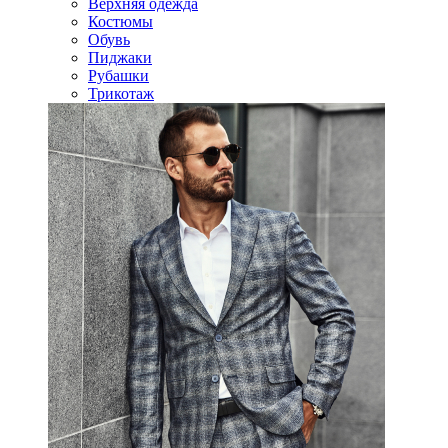
Верхняя одежда
Костюмы
Обувь
Пиджаки
Рубашки
Трикотаж