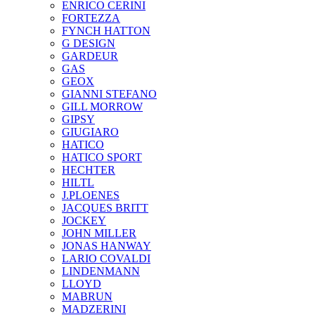
ENRICO CERINI
FORTEZZA
FYNCH HATTON
G DESIGN
GARDEUR
GAS
GEOX
GIANNI STEFANO
GILL MORROW
GIPSY
GIUGIARO
HATICO
HATICO SPORT
HECHTER
HILTL
J.PLOENES
JAСQUES BRITT
JOCKEY
JOHN MILLER
JONAS HANWAY
LARIO COVALDI
LINDENMANN
LLOYD
MABRUN
MADZERINI