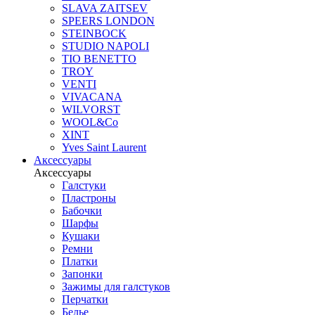
SLAVA ZAITSEV
SPEERS LONDON
STEINBOCK
STUDIO NAPOLI
TIO BENETTO
TROY
VENTI
VIVACANA
WILVORST
WOOL&Co
XINT
Yves Saint Laurent
Аксессуары
Аксессуары
Галстуки
Пластроны
Бабочки
Шарфы
Кушаки
Ремни
Платки
Запонки
Зажимы для галстуков
Перчатки
Белье