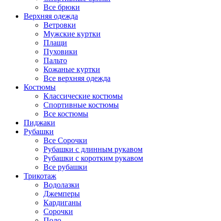
Все брюки
Верхняя одежда
Ветровки
Мужские куртки
Плащи
Пуховики
Пальто
Кожаные куртки
Все верхняя одежда
Костюмы
Классические костюмы
Спортивные костюмы
Все костюмы
Пиджаки
Рубашки
Все Сорочки
Рубашки с длинным рукавом
Рубашки с коротким рукавом
Все рубашки
Трикотаж
Водолазки
Джемперы
Кардиганы
Сорочки
Поло