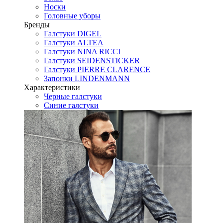
Носки
Головные уборы
Бренды
Галстуки DIGEL
Галстуки ALTEA
Галстуки NINA RICCI
Галстуки SEIDENSTICKER
Галстуки PIERRE CLARENCE
Запонки LINDENMANN
Характеристики
Черные галстуки
Синие галстуки