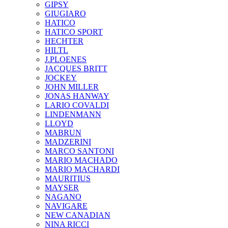
GIPSY
GIUGIARO
HATICO
HATICO SPORT
HECHTER
HILTL
J.PLOENES
JAСQUES BRITT
JOCKEY
JOHN MILLER
JONAS HANWAY
LARIO COVALDI
LINDENMANN
LLOYD
MABRUN
MADZERINI
MARCO SANTONI
MARIO MACHADO
MARIO MACHARDI
MAURITIUS
MAYSER
NAGANO
NAVIGARE
NEW CANADIAN
NINA RICCI