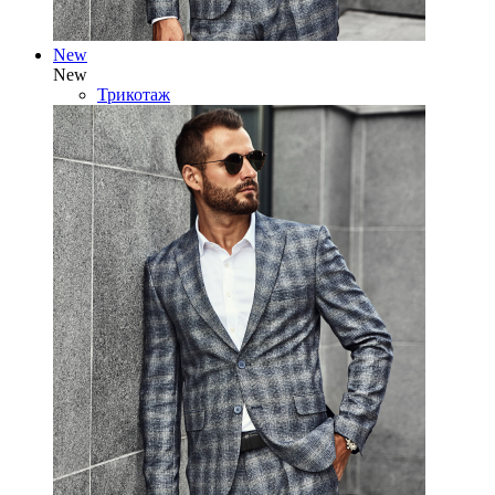
New
New
Трикотаж