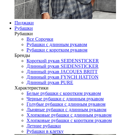
Пиджаки
Рубашки
Рубашки
Все Сорочки
Рубашки с длинным рукавом
Рубашки с коротким рукавом
Бренды
Короткий рукав SEIDENSTICKER
Длинный рукав SEIDENSTICKER
Длинный рукав JAСQUES BRITT
Длинный рукав FYNCH HATTON
Длинный рукав PURE
Характеристики
Белые рубашки с коротким рукавом
Черные рубашки с длинным рукавом
Голубые рубашки с длинным рукавом
Льняные рубашки с длинным рукавом
Хлопковые рубашки с длинным рукавом
Хлопковые рубашки с коротким рукавом
Летние рубашки
Рубашки в клетку