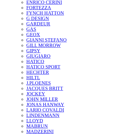
ENRICO CERINI
FORTEZZA
FYNCH HATTON
G DESIGN
GARDEUR
GAS
GEOX
GIANNI STEFANO
GILL MORROW
GIPSY
GIUGIARO
HATICO
HATICO SPORT
HECHTER
HILTL
J.PLOENES
JAСQUES BRITT
JOCKEY
JOHN MILLER
JONAS HANWAY
LARIO COVALDI
LINDENMANN
LLOYD
MABRUN
MADZERINI