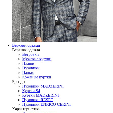
Верхняя одежда
Верхняя одежда
Ветровки
Мужские куртки
Плащи
Пуховики
Пальто
Кожаные куртки
Бренды
Пуховики MADZERINI
Куртки S4
Куртки MADZERINI
Пуховики RESET
Пуховики ENRICO CERINI
Характеристики