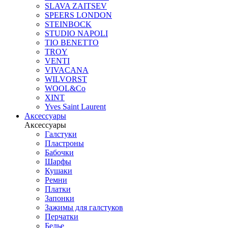
SLAVA ZAITSEV
SPEERS LONDON
STEINBOCK
STUDIO NAPOLI
TIO BENETTO
TROY
VENTI
VIVACANA
WILVORST
WOOL&Co
XINT
Yves Saint Laurent
Аксессуары
Аксессуары
Галстуки
Пластроны
Бабочки
Шарфы
Кушаки
Ремни
Платки
Запонки
Зажимы для галстуков
Перчатки
Белье