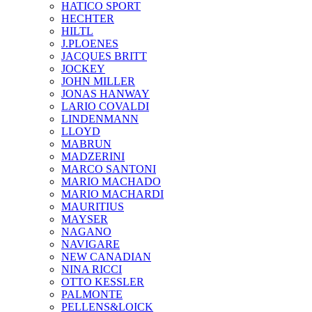
HATICO SPORT
HECHTER
HILTL
J.PLOENES
JAСQUES BRITT
JOCKEY
JOHN MILLER
JONAS HANWAY
LARIO COVALDI
LINDENMANN
LLOYD
MABRUN
MADZERINI
MARCO SANTONI
MARIO MACHADO
MARIO MACHARDI
MAURITIUS
MAYSER
NAGANO
NAVIGARE
NEW CANADIAN
NINA RICCI
OTTO KESSLER
PALMONTE
PELLENS&LOICK