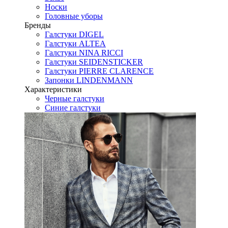
Носки
Головные уборы
Бренды
Галстуки DIGEL
Галстуки ALTEA
Галстуки NINA RICCI
Галстуки SEIDENSTICKER
Галстуки PIERRE CLARENCE
Запонки LINDENMANN
Характеристики
Черные галстуки
Синие галстуки