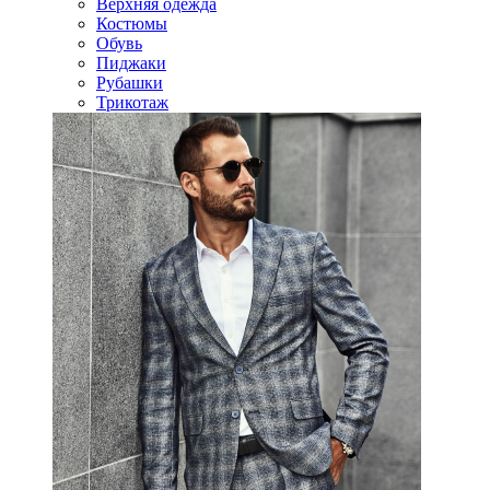
Верхняя одежда
Костюмы
Обувь
Пиджаки
Рубашки
Трикотаж