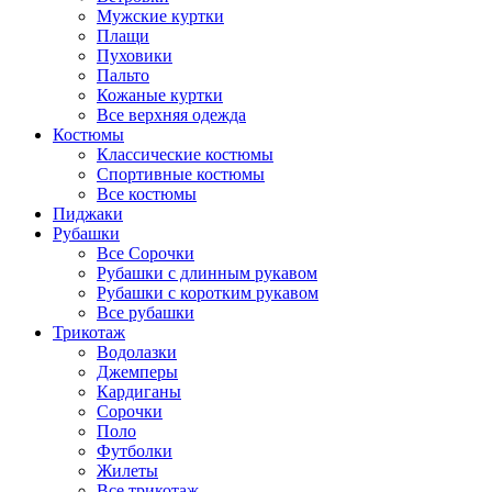
Мужские куртки
Плащи
Пуховики
Пальто
Кожаные куртки
Все верхняя одежда
Костюмы
Классические костюмы
Спортивные костюмы
Все костюмы
Пиджаки
Рубашки
Все Сорочки
Рубашки с длинным рукавом
Рубашки с коротким рукавом
Все рубашки
Трикотаж
Водолазки
Джемперы
Кардиганы
Сорочки
Поло
Футболки
Жилеты
Все трикотаж