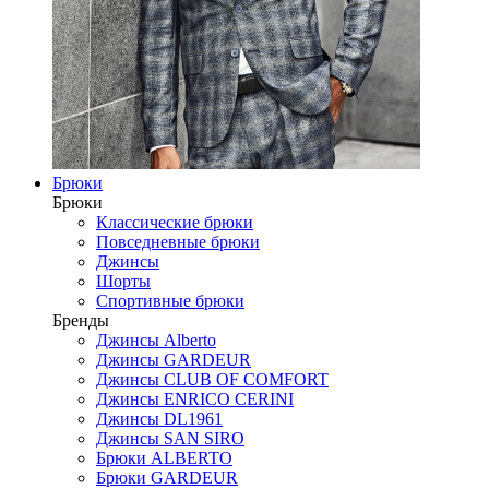
Брюки
Брюки
Классические брюки
Повседневные брюки
Джинсы
Шорты
Спортивные брюки
Бренды
Джинсы Alberto
Джинсы GARDEUR
Джинсы CLUB OF COMFORT
Джинсы ENRICO CERINI
Джинсы DL1961
Джинсы SAN SIRO
Брюки ALBERTO
Брюки GARDEUR