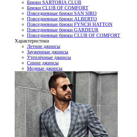
Брюки SARTORIA CLUB
Брюки CLUB OF COMFORT
Повседневные брюки SAN SIRO
Повседневные брюки ALBERTO
Повседневные брюки FYNCH HATTON
Повседневные брюки GARDEUR
Повседневные брюки CLUB OF COMFORT
Характеристики
Летние джинсы
Зауженные джинсы
Утеплённые джинсы
Синие джинсы
Модные джинсы