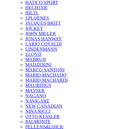
HATICO SPORT
HECHTER
HILTL
J.PLOENES
JAСQUES BRITT
JOCKEY
JOHN MILLER
JONAS HANWAY
LARIO COVALDI
LINDENMANN
LLOYD
MABRUN
MADZERINI
MARCO SANTONI
MARIO MACHADO
MARIO MACHARDI
MAURITIUS
MAYSER
NAGANO
NAVIGARE
NEW CANADIAN
NINA RICCI
OTTO KESSLER
PALMONTE
PELLENS&LOICK