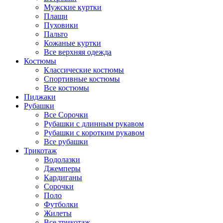
Мужские куртки
Плащи
Пуховики
Пальто
Кожаные куртки
Все верхняя одежда
Костюмы
Классические костюмы
Спортивные костюмы
Все костюмы
Пиджаки
Рубашки
Все Сорочки
Рубашки с длинным рукавом
Рубашки с коротким рукавом
Все рубашки
Трикотаж
Водолазки
Джемперы
Кардиганы
Сорочки
Поло
Футболки
Жилеты
Все трикотаж