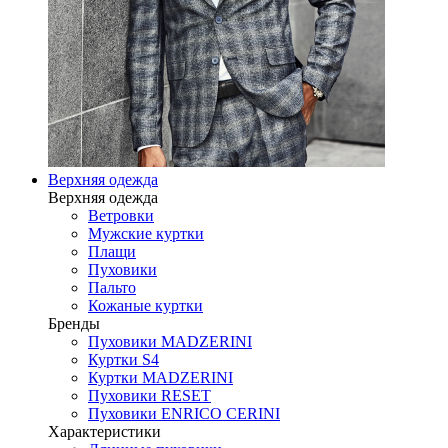
Верхняя одежда
Верхняя одежда
Ветровки
Мужские куртки
Плащи
Пуховики
Пальто
Кожаные куртки
Бренды
Пуховики MADZERINI
Куртки S4
Куртки MADZERINI
Пуховики RESET
Пуховики ENRICO CERINI
Характеристики