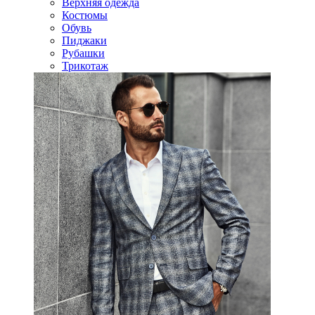
Верхняя одежда
Костюмы
Обувь
Пиджаки
Рубашки
Трикотаж