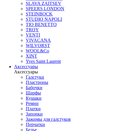
SLAVA ZAITSEV
SPEERS LONDON
STEINBOCK
STUDIO NAPOLI
TIO BENETTO
TROY
VENTI
VIVACANA
WILVORST
WOOL&Co
XINT
Yves Saint Laurent
Аксессуары
Аксессуары
Галстуки
Пластроны
Бабочки
Шарфы
Кушаки
Ремни
Платки
Запонки
Зажимы для галстуков
Перчатки
Белье