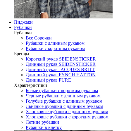
Пиджаки
Рубашки
Рубашки
Все Сорочки
Рубашки с длинным рукавом
Рубашки с коротким рукавом
Бренды
Короткий рукав SEIDENSTICKER
Длинный рукав SEIDENSTICKER
Длинный рукав JAСQUES BRITT
Длинный рукав FYNCH HATTON
Длинный рукав PURE
Характеристики
Белые рубашки с коротким рукавом
Черные рубашки с длинным рукавом
Голубые рубашки с длинным рукавом
Льняные рубашки с длинным рукавом
Хлопковые рубашки с длинным рукавом
Хлопковые рубашки с коротким рукавом
Летние рубашки
Рубашки в клетку