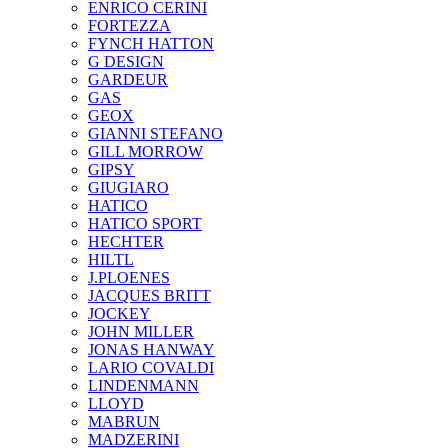
ENRICO CERINI
FORTEZZA
FYNCH HATTON
G DESIGN
GARDEUR
GAS
GEOX
GIANNI STEFANO
GILL MORROW
GIPSY
GIUGIARO
HATICO
HATICO SPORT
HECHTER
HILTL
J.PLOENES
JAСQUES BRITT
JOCKEY
JOHN MILLER
JONAS HANWAY
LARIO COVALDI
LINDENMANN
LLOYD
MABRUN
MADZERINI