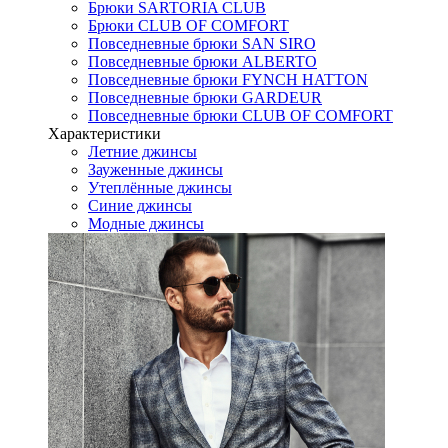
Брюки SARTORIA CLUB
Брюки CLUB OF COMFORT
Повседневные брюки SAN SIRO
Повседневные брюки ALBERTO
Повседневные брюки FYNCH HATTON
Повседневные брюки GARDEUR
Повседневные брюки CLUB OF COMFORT
Характеристики
Летние джинсы
Зауженные джинсы
Утеплённые джинсы
Синие джинсы
Модные джинсы