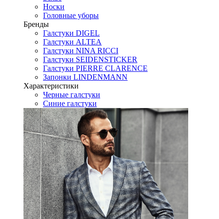
Носки
Головные уборы
Бренды
Галстуки DIGEL
Галстуки ALTEA
Галстуки NINA RICCI
Галстуки SEIDENSTICKER
Галстуки PIERRE CLARENCE
Запонки LINDENMANN
Характеристики
Черные галстуки
Синие галстуки