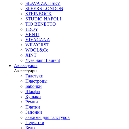
SLAVA ZAITSEV
SPEERS LONDON
STEINBOCK
STUDIO NAPOLI
TIO BENETTO
TROY
VENTI
VIVACANA
WILVORST
WOOL&Co
XINT
Yves Saint Laurent
Аксессуары
Аксессуары
Галстуки
Пластроны
Бабочки
Шарфы
Кушаки
Ремни
Платки
Запонки
Зажимы для галстуков
Перчатки
Белье