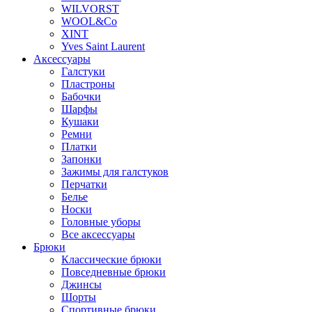
WILVORST
WOOL&Co
XINT
Yves Saint Laurent
Аксессуары
Галстуки
Пластроны
Бабочки
Шарфы
Кушаки
Ремни
Платки
Запонки
Зажимы для галстуков
Перчатки
Белье
Носки
Головные уборы
Все аксессуары
Брюки
Классические брюки
Повседневные брюки
Джинсы
Шорты
Спортивные брюки