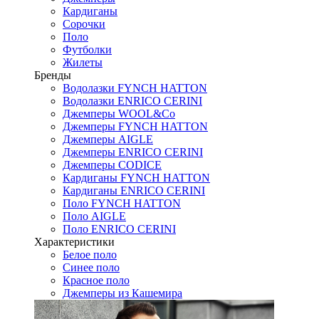
Кардиганы
Сорочки
Поло
Футболки
Жилеты
Бренды
Водолазки FYNCH HATTON
Водолазки ENRICO CERINI
Джемперы WOOL&Co
Джемперы FYNCH HATTON
Джемперы AIGLE
Джемперы ENRICO CERINI
Джемперы CODICE
Кардиганы FYNCH HATTON
Кардиганы ENRICO CERINI
Поло FYNCH HATTON
Поло AIGLE
Поло ENRICO CERINI
Характеристики
Белое поло
Синее поло
Красное поло
Джемперы из Кашемира