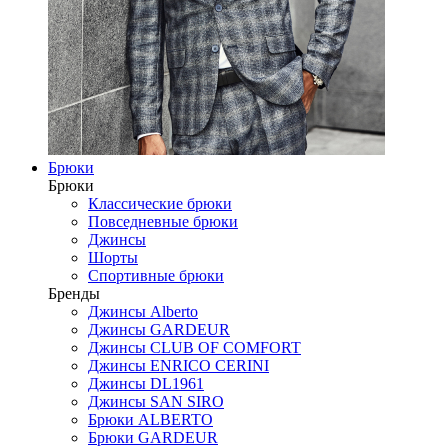
Брюки
Брюки
Классические брюки
Повседневные брюки
Джинсы
Шорты
Спортивные брюки
Бренды
Джинсы Alberto
Джинсы GARDEUR
Джинсы CLUB OF COMFORT
Джинсы ENRICO CERINI
Джинсы DL1961
Джинсы SAN SIRO
Брюки ALBERTO
Брюки GARDEUR