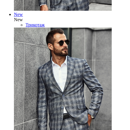
New
New
Трикотаж