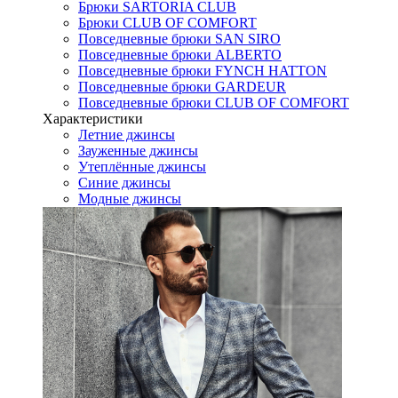
Брюки SARTORIA CLUB
Брюки CLUB OF COMFORT
Повседневные брюки SAN SIRO
Повседневные брюки ALBERTO
Повседневные брюки FYNCH HATTON
Повседневные брюки GARDEUR
Повседневные брюки CLUB OF COMFORT
Характеристики
Летние джинсы
Зауженные джинсы
Утеплённые джинсы
Синие джинсы
Модные джинсы