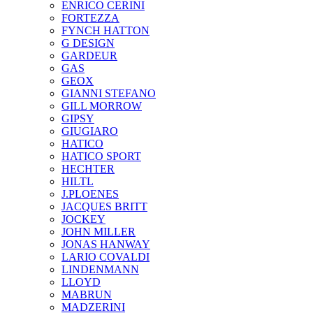
ENRICO CERINI
FORTEZZA
FYNCH HATTON
G DESIGN
GARDEUR
GAS
GEOX
GIANNI STEFANO
GILL MORROW
GIPSY
GIUGIARO
HATICO
HATICO SPORT
HECHTER
HILTL
J.PLOENES
JAСQUES BRITT
JOCKEY
JOHN MILLER
JONAS HANWAY
LARIO COVALDI
LINDENMANN
LLOYD
MABRUN
MADZERINI