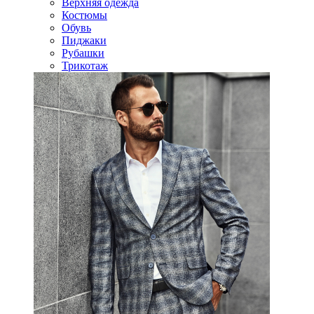
Верхняя одежда
Костюмы
Обувь
Пиджаки
Рубашки
Трикотаж