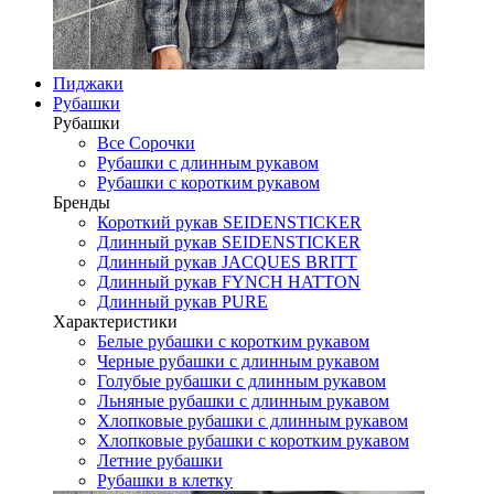
Пиджаки
Рубашки
Рубашки
Все Сорочки
Рубашки с длинным рукавом
Рубашки с коротким рукавом
Бренды
Короткий рукав SEIDENSTICKER
Длинный рукав SEIDENSTICKER
Длинный рукав JAСQUES BRITT
Длинный рукав FYNCH HATTON
Длинный рукав PURE
Характеристики
Белые рубашки с коротким рукавом
Черные рубашки с длинным рукавом
Голубые рубашки с длинным рукавом
Льняные рубашки с длинным рукавом
Хлопковые рубашки с длинным рукавом
Хлопковые рубашки с коротким рукавом
Летние рубашки
Рубашки в клетку