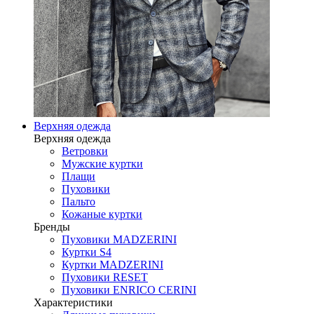
Верхняя одежда
Верхняя одежда
Ветровки
Мужские куртки
Плащи
Пуховики
Пальто
Кожаные куртки
Бренды
Пуховики MADZERINI
Куртки S4
Куртки MADZERINI
Пуховики RESET
Пуховики ENRICO CERINI
Характеристики