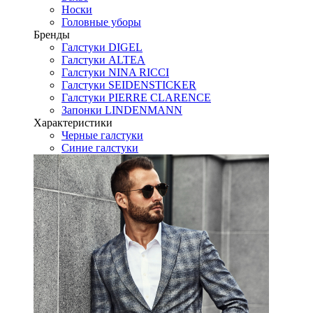
Носки
Головные уборы
Бренды
Галстуки DIGEL
Галстуки ALTEA
Галстуки NINA RICCI
Галстуки SEIDENSTICKER
Галстуки PIERRE CLARENCE
Запонки LINDENMANN
Характеристики
Черные галстуки
Синие галстуки