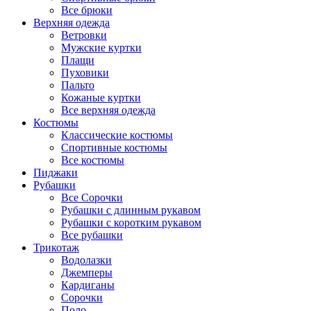
Все брюки
Верхняя одежда
Ветровки
Мужские куртки
Плащи
Пуховики
Пальто
Кожаные куртки
Все верхняя одежда
Костюмы
Классические костюмы
Спортивные костюмы
Все костюмы
Пиджаки
Рубашки
Все Сорочки
Рубашки с длинным рукавом
Рубашки с коротким рукавом
Все рубашки
Трикотаж
Водолазки
Джемперы
Кардиганы
Сорочки
Поло