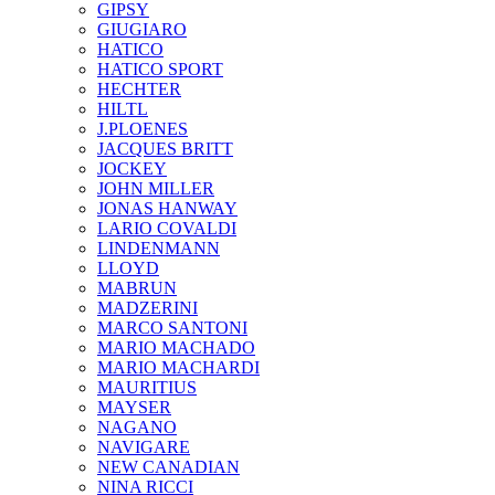
GIPSY
GIUGIARO
HATICO
HATICO SPORT
HECHTER
HILTL
J.PLOENES
JAСQUES BRITT
JOCKEY
JOHN MILLER
JONAS HANWAY
LARIO COVALDI
LINDENMANN
LLOYD
MABRUN
MADZERINI
MARCO SANTONI
MARIO MACHADO
MARIO MACHARDI
MAURITIUS
MAYSER
NAGANO
NAVIGARE
NEW CANADIAN
NINA RICCI