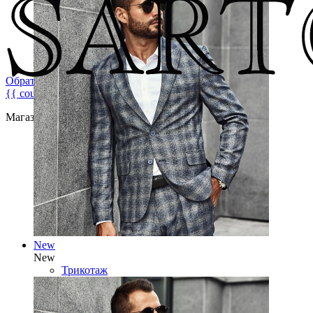
Обратная связь
{{ count }}
Магазин брендовой мужской одежды
New
New
Трикотаж