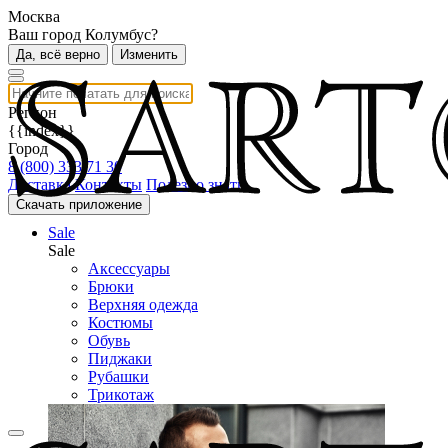
Москва
Ваш город Колумбус?
Да, всё верно
Изменить
Регион
{{index}}
Город
8 (800) 333 71 30
Доставка
Контакты
Полезно знать
Скачать приложение
Sale
Sale
Аксессуары
Брюки
Верхняя одежда
Костюмы
Обувь
Пиджаки
Рубашки
Трикотаж